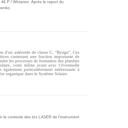
 46 P / Wirtanen. Après le report du
imenko.
lon d'un astéroïde de classe C, "Ryugu". Ces
itives contenant une fraction importante de
dre les processus de formation des planètes
olaire, voire même avant avec l’éventuelle
t également particulièrement intéressante à
ière organique dans le Système Solaire.
 le contexte des tirs LASER de l'instrument