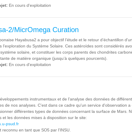
ojet:
En cours d'exploitation
a-2/MicrOmega Curation
ponaise Hayabusa2 a pour objectif l’étude et le retour d’échantillon d'
 l'exploration du Système Solaire. Ces astéroïdes sont considérés avo
système solaire, et constituer les corps parents des chondrites carbon
rtante de matière organique (jusqu’à quelques pourcents).
ojet:
En cours d'exploitation
éveloppements instrumentaux et de l'analyse des données de différent
s de nos analyses. C'est dans ce cadre qu'un service d'observation a
usionner différentes types de données concernant la surface de Mars. No
s et les données mises à disposition sur le site:
s.u-psud.fr
t reconnu en tant que SO5 par l'INSU.