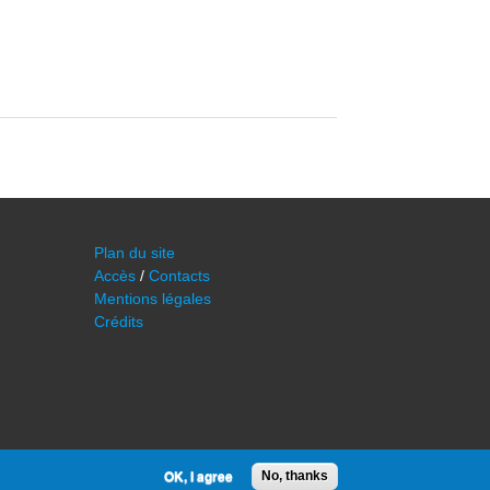
Plan du site
Accès
/
Contacts
Mentions légales
Crédits
OK, I agree
No, thanks