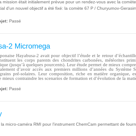
 la mission était initialement prévue pour un rendez-vous avec la comète
tial d'un nouvel objectif a été fixé: la comète 67 P / Churyumov-Geras
ojet:
Passé
sa-2 Micromega
ponaise Hayabusa-2 avait pour objectif l’étude et le retour d’échantil
nstituent les corps parents des chondrites carbonées, météorites prim
ique (jusqu’à quelques pourcents). Leur étude permet de mieux compren
ralement d’avoir accès aux premiers millions d’années du Système S
rains pré-solaires. Leur composition, riche en matière organique, es
de mieux contraindre les scenarios de formation et d’évolution de la mat
ojet:
Passé
y
i la micro-caméra RMI pour l'instrument ChemCam permettant de fournir