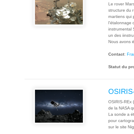
Le rover Mars
structure du 
martiens qui 
l'étalonnage 
instrumental 
un des iinstr
Nous avons ég
Contact
:
Fra
Statut du pr
OSIRIS
OSIRIS-REx (p
de la NASA qu
La sonde a ét
pour cartograp
sur le site N