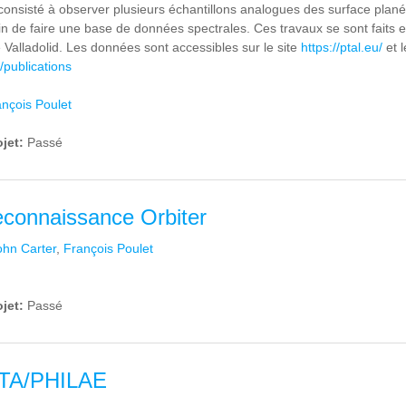
consisté à observer plusieurs échantillons analogues des surface plan
fin de faire une base de données spectrales. Ces travaux se sont faits en
de Valladolid. Les données sont accessibles sur le site
https://ptal.eu/
et l
u/publications
nçois Poulet
ojet:
Passé
connaissance Orbiter
ohn Carter
,
François Poulet
ojet:
Passé
TA/PHILAE