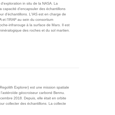
'exploration in situ de la NASA. La
 la capacité d'encapsuler des échantillons
our d'échantillons. L'IAS est en charge de
 et l'IRAP au sein du consortium
che-infrarouge à la surface de Mars. Il est
inéralogique des roches et du sol martien.
 Regolith Explorer) est une mission spatiale
e l’astéroïde géocroiseur carboné Bennu.
embre 2018. Depuis, elle était en orbite
our collecter des échantillons. La collecte