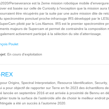
2020/Perseverance est la 2eme mission robotique mobile d'envergure d
rover est basée sur celle de Curiosity à l'exception que la mission aura
pourraient être récupérés par la suite par une autre mission dite de ret
du spectromètre ponctuel proche-infrarouge IRS développé par le LESIA
SuperCam piloté par le Los Alamos. IRS est le premier spectromètre pro
uments majeurs de Supercam et permet de contraindre la composition m
alement activement participé à la sélection du site d'atterrissage.
nçois Poulet
ojet:
En cours d'exploitation
-REX
our Origins, Spectral Interpretation, Resource Identification, Security,
i a pour objectif de rapporter sur Terre en fin 2023 des échantillons d
é lancée en septembre 2016 et est arrivée à proximité de Bennu en déc
hier toute la surface de l’astéroïde afin de choisir le meilleur endroit p
ightingale a été un succès à l’automne 2020.