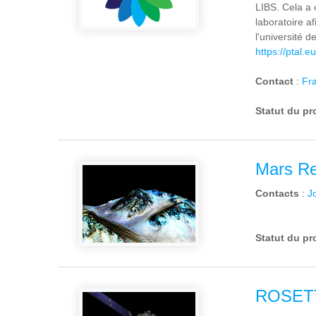
LIBS. Cela a 
laboratoire a
l'université 
https://ptal.e
Contact
:
Fra
Statut du pr
Mars Re
Contacts
:
J
Statut du pr
ROSET