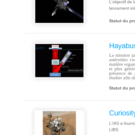
L'objectif de
lancement ini
Statut du pr
Hayabu
La mission ja
astéroïdes co
matière organ
et plus géné
présence de g
étudier afin 
Statut du pr
Curiosit
L'IAS a fourn
LIBS.