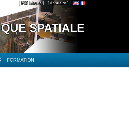
[ IAS Interne ]
[ Annuaire ]
IQUE SPATIALE
S
FORMATION