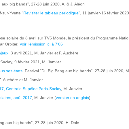
g aux big bands", 27-28 juin 2020, A. & J. Aléon
f-sur-Yvette "
Revisiter le tableau périodique
", 11 janvier-16 février 2020
lipse solaire du 8 avril sur TV5 Monde, le président du Programme Nati
lar Orbiter.
Voir l’émission ici à 7’06
njeux
, 3 avril 2021, M. Janvier et F. Auchère
-Saclay, 9 février 2021, M. Janvier
ous ses états
, Festival "Du Big Bang aux big bands", 27-28 juin 2020, M
. Auchère et M. Janvier
17, Centrale Supélec Paris-Saclay
, M. Janvier
laires, août 2017
, M. Janvier (
version en anglais
)
ang aux big bands", 27-28 juin 2020, H. Dole