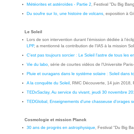
Météorites et astéroïdes - Partie 2
, Festival "Du Big Ban
Du soufre sur Io, une histoire de volcans
, exposition à Gi
Le Soleil
Lors de son intervention durant l’émission dédiée à l’éc
LPP
, a mentionné la contribution de l’IAS à la mission So
C'est pas toujours sorcier : Le Soleil l'astre de tous les e
Vie du labo
, série de courtes vidéos de l'Universite Paris
Pluie et ouragans dans le système solaire : Soleil dans t
A la conquête du Soleil
, RMC Découverte, 14 juin 2018, F
TEDxSaclay, Au service du vivant, jeudi 30 novembre 20
TEDGlobal, Enseignements d'une chasseuse d'orages so
Cosmologie et mission Planck
30 ans de progrès en astrophysique
, Festival "Du Big B