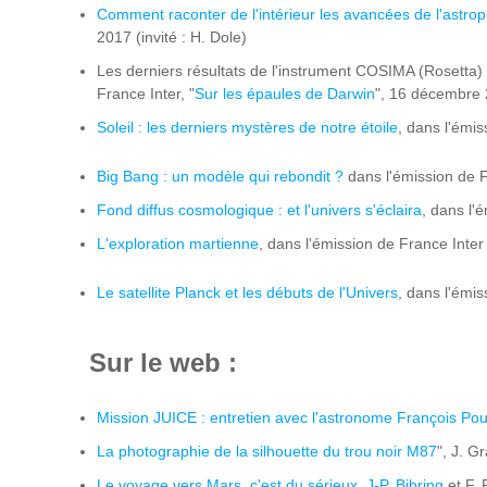
Comment raconter de l'intérieur les avancées de l'astro
2017 (invité : H. Dole)
Les derniers résultats de l'instrument COSIMA (Rosetta
France Inter, "
Sur les épaules de Darwin
", 16 décembre
Soleil : les derniers mystères de notre étoile
, dans l'émi
Big Bang : un modèle qui rebondit ?
dans l'émission de Fr
Fond diffus cosmologique : et l'univers s'éclaira
, dans l'
L'exploration martienne
, dans l'émission de France Inter "
Le satellite Planck et les débuts de l'Univers
, dans l'émis
Sur le web :
Mission JUICE : entretien avec l'astronome François Pou
La photographie de la silhouette du trou noir M87
", J. G
Le voyage vers Mars, c'est du sérieux
,
J-P. Bibring
et F. 