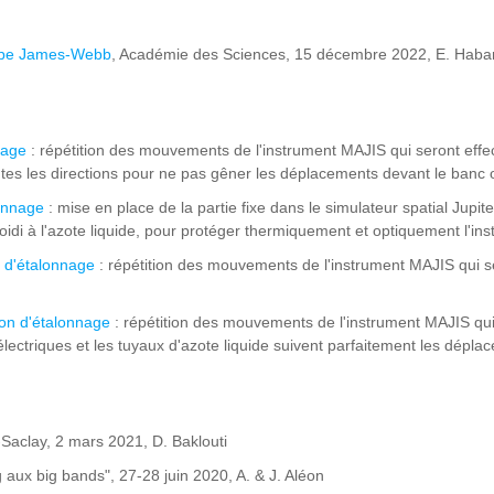
cope James-Webb
, Académie des Sciences, 15 décembre 2022, E. Haba
nnage
: répétition des mouvements de l'instrument MAJIS qui seront eff
outes les directions pour ne pas gêner les déplacements devant le banc 
lonnage
: mise en place de la partie fixe dans le simulateur spatial Jupit
oidi à l'azote liquide, pour protéger thermiquement et optiquement l'in
n d'étalonnage
: répétition des mouvements de l'instrument MAJIS qui s
ion d'étalonnage
: répétition des mouvements de l'instrument MAJIS qu
s électriques et les tuyaux d'azote liquide suivent parfaitement les dépla
s-Saclay, 2 mars 2021, D. Baklouti
g aux big bands", 27-28 juin 2020, A. & J. Aléon