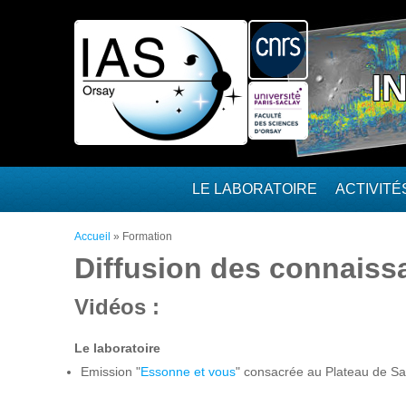
Aller au contenu principal
I
LE LABORATOIRE
ACTIVIT
Vous êtes ici
Accueil
»
Formation
Diffusion des connaiss
Vidéos :
Le laboratoire
Emission "
Essonne et vous
" consacrée au Plateau de Sac