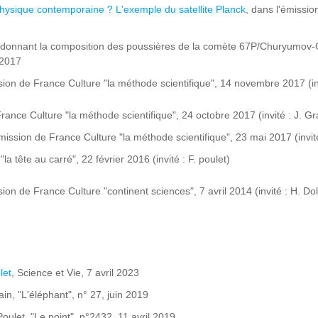
physique contemporaine ? L'exemple du satellite Planck
, dans l'émissi
) donnant la composition des poussières de la comète 67P/Churyumov-
 2017
ssion de France Culture "la méthode scientifique", 14 novembre 2017 (in
ance Culture "la méthode scientifique", 24 octobre 2017 (invité : J. Gr
émission de France Culture "la méthode scientifique", 23 mai 2017 (invit
la tête au carré", 22 février 2016 (invité : F. poulet)
sion de France Culture "continent sciences", 7 avril 2014 (invité : H. Do
let
, Science et Vie, 7 avril 2023
rain, "L'éléphant", n° 27, juin 2019
Poulet, "Le point", n°2432, 11 avril 2019