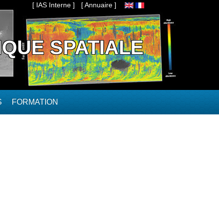
[ IAS Interne ]
[ Annuaire ]
IQUE SPATIALE
S
FORMATION