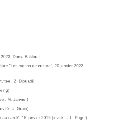
n 2023, Donia Baklouti
ture "Les matins de culture", 20 janvier 2023
vitée : Z. Djouadi)
bring)
ée : M. Janvier)
vité : J. Grain)
e au carré", 15 janvier 2019 (invité : J-L. Puget)