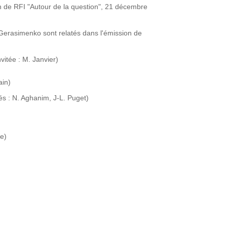
on de RFI "Autour de la question", 21 décembre
Gerasimenko sont relatés dans l'émission de
vitée : M. Janvier)
ain)
és : N. Aghanim, J-L. Puget)
le)