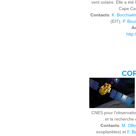
vent solaire. Elle a été
Cape Can
Contacts
:
K. Bocchialin
(EIT);
P. Bou
A
http:
CO
CNES pour l'observatio
et la recherche 
Contacts
:
M. Olliv
exoplanètes) et
F. B