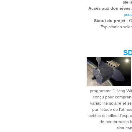
stell
Accès aux donnéees
psud
Statut du projet
: O
Exploitation scie
S
programme "Living Wit
conçu pour comprend
variabilité solaire et s
par l'étude de l'atmo
petites échelles d'espa
de nombreuses l
simulta