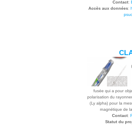
Contact
:
Accès aux données
:
psud
CL
fusée qui a pour obje
polarisation du rayonn
(Ly alpha) pour la me
magnétique de l
Contact
:
Statut du pro