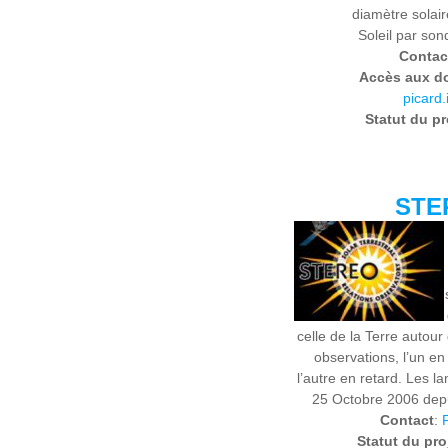
diamètre solaire
Soleil par son
Contac
Accès aux d
picard.
Statut du pr
STE
celle de la Terre autour 
observations, l’un en
l’autre en retard. Les l
25 Octobre 2006 dep
Contact
:
Statut du pro