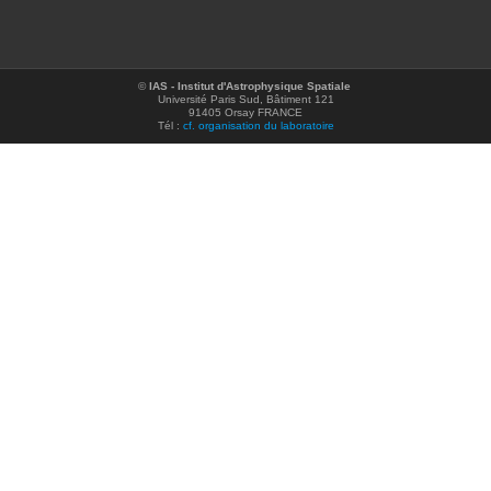
©
IAS - Institut d'Astrophysique Spatiale
Université Paris Sud, Bâtiment 121
91405 Orsay FRANCE
Tél :
cf. organisation du laboratoire