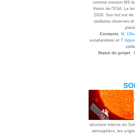
comme mission M3 d
Vision de l'ESA. Le l
2026. Son but est de 
stellaires observés et
planè
Contacts
:
M. Olliv
exoplanètes) et
T. App
stell
Statut du projet
: 
SO
structure interne du Sol
atmosphère, les origine