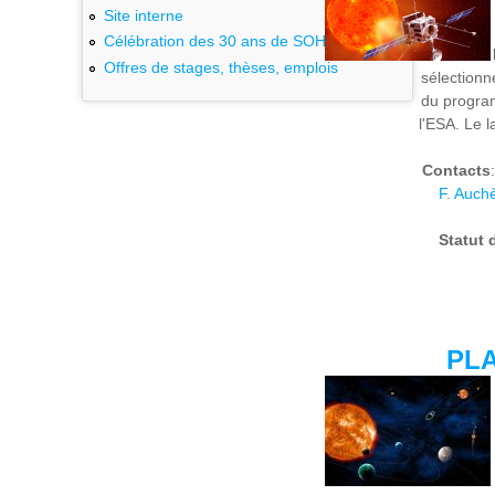
Site interne
Célébration des 30 ans de SOHO
Offres de stages, thèses, emplois
sélection
du progra
l'ESA. Le 
Contacts
F. Auch
Statut 
PL