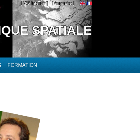
[ IAS Interne ]
[ Annuaire ]
IQUE SPATIALE
S
FORMATION