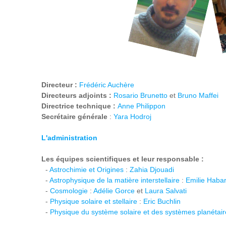
Directeur :
Frédéric Auchère
Directeurs adjoints :
Rosario Brunetto
et
Bruno Maffei
Directrice technique :
Anne Philippon
Secrétaire générale
:
Yara Hodroj
L'administration
Les équipes scientifiques et leur responsable :
-
Astrochimie et Origines
:
Zahia Djouadi
-
Astrophysique de la matière interstellaire
:
Emilie Habar
-
Cosmologie
:
Adélie Gorce
et
Laura Salvati
-
Physique solaire et stellaire
:
Eric Buchlin
-
Physique du système solaire et des systèmes planétair