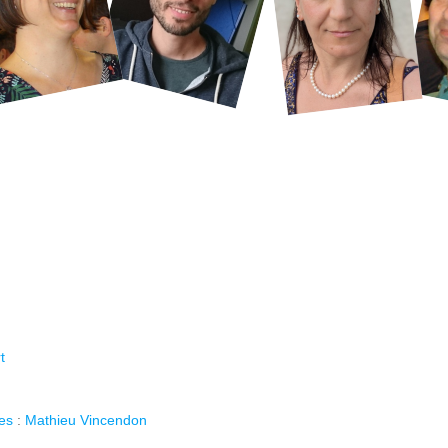
t
es
:
Mathieu Vincendon