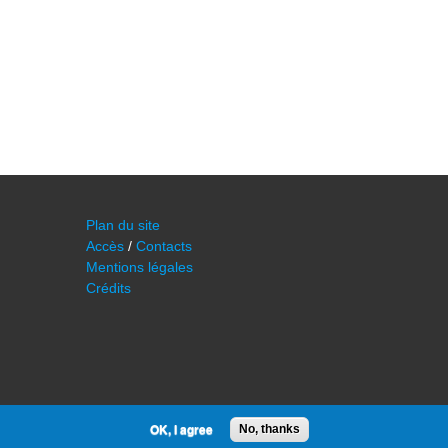
Plan du site
Accès
/
Contacts
Mentions légales
Crédits
OK, I agree
No, thanks