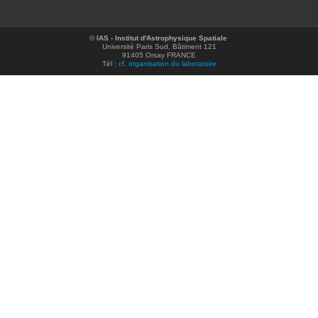
©
IAS - Institut d'Astrophysique Spatiale
Université Paris Sud, Bâtiment 121
91405 Orsay FRANCE
Tél :
cf. organisation du laboratoire