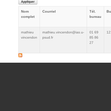
Nom
Courriel
Tél.
Bu
complet
bureau
mathieu
mathieu.vincendon@ias.u-
01 69
12
vincendon
psud.fr
85 86
27