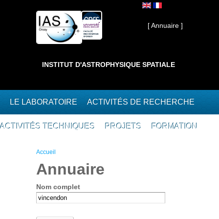
Aller au contenu principal
Interne ]
[ Annuaire ]
INSTITUT D'ASTROPHYSIQUE SPATIALE
LE LABORATOIRE
ACTIVITÉS DE RECHERCHE
ACTIVITÉS TECHNIQUES
PROJETS
FORMATION
Vous êtes ici
Accueil
Annuaire
Nom complet