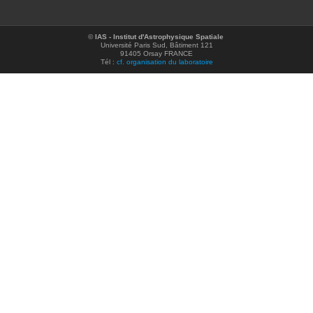
©
IAS - Institut d'Astrophysique Spatiale
Université Paris Sud, Bâtiment 121
91405 Orsay FRANCE
Tél :
cf. organisation du laboratoire