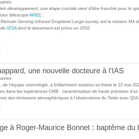
maines
ein développement, une étape cruciale vient d’être franchie pour le sp
futur télescope
ARIEL
:
c Remote-Sensing Infrared Exoplanet Large-survey, est la mission M4
» de
l’ESA
dont le lancement est prévu en 2032.
E [ARIEL] PREMIÈRE LUMIÈRE POUR L’INSTRUMENT FRANÇAIS AI
happard, une nouvelle docteure à l’IAS
maines
, de l’équipe cosmologie, a brillamment soutenu sa thèse le 22 mai 202
es dans les expériences CMB : caractérisation de haute précision d’un
res des émissions atmosphériques à l’observatoire du Teide avec QU
E APOLLINE CHAPPARD, UNE NOUVELLE DOCTEURE À L’IAS
e à Roger-Maurice Bonnet : baptême du 