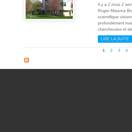
Il y a
2 mois 2 se
Roger-Maurice Bonn
scientifique visio
profondément marq
chercheuses et de
LIRE LA SUITE
D
Pages
1
2
3
4