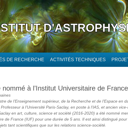
NSTITUT D'ASTROPHYS
TÉS DE RECHERCHE
ACTIVITÉS TECHNIQUES
PROJE
 nommé à l’Institut Universitaire de France
maines
stre de l’Enseignement supérieur, de la Recherche et de l’Espace en da
Professeur à l’Université Paris-Saclay, en poste à l’IAS, et ancien vice
-Saclay en art, culture, science et société (2016-2020) a été nommé m
taire de France (IUF) pour une durée de 5 ans. Il est ainsi distingué pour
ojets tant scientifiques que sur les relations science-société.