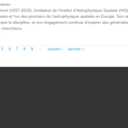
maines
et (1937-2026), fondateur de l’Institut d’Astrophysique Spatiale (IAS),
nnaire et l’un des pionniers de l’astrophysique spatiale en Europe. Son 
ué la discipline, et son engagement continue d’inspirer des génératio
 chercheurs.
E EN HOMMAGE À ROGER-MAURICE BONNET : BAPTÊME DU BÂTIM
5
6
7
8
9
…
suivant ›
dernier »