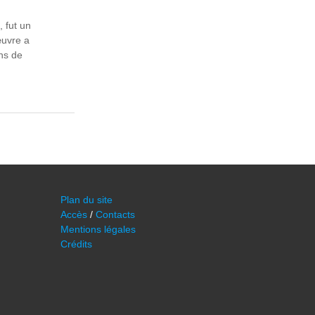
 fut un
œuvre a
ns de
ENT DE L’IAS
Plan du site
Accès
/
Contacts
Mentions légales
Crédits