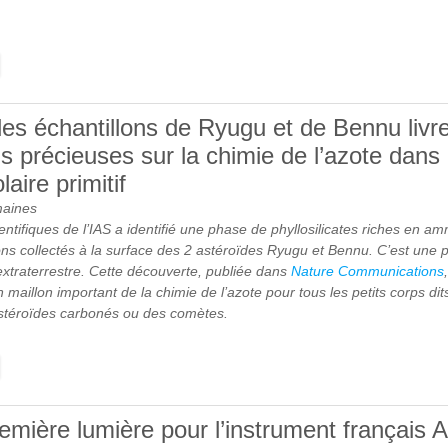
E HERVÉ DOLE NOMMÉ À L’INSTITUT UNIVERSITAIRE DE FRANCE
des échantillons de Ryugu et de Bennu livr
s précieuses sur la chimie de l’azote dans 
aire primitif
maines
ntifiques de l’IAS a identifié une phase de phyllosilicates riches en 
ons collectés à la surface des 2 astéroïdes Ryugu et Bennu. C’est une 
extraterrestre. Cette découverte, publiée dans
Nature Communications
maillon important de la chimie de l’azote pour tous les petits corps dits 
 astéroïdes carbonés ou des comètes.
E L’ANALYSE DES ÉCHANTILLONS DE RYUGU ET DE BENNU LIVRE
NFORMATIONS PRÉCIEUSES SUR LA CHIMIE DE L’AZOTE DANS LE
OLAIRE PRIMITIF
emière lumière pour l’instrument français 