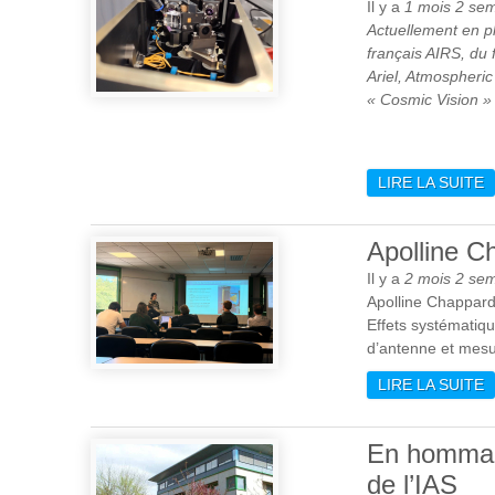
Il y a
1 mois 2 se
Actuellement en pl
français AIRS, du 
Ariel, Atmospheri
« Cosmic Vision 
LIRE LA SUITE
D
Apolline C
Il y a
2 mois 2 se
Apolline Chappard
Effets systématiqu
d’antenne et mesu
LIRE LA SUITE
D
En hommag
de l’IAS