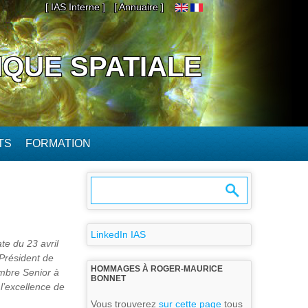
[ IAS Interne ]
[ Annuaire ]
IQUE SPATIALE
TS
FORMATION
LinkedIn IAS
te du 23 avril
-Président de
HOMMAGES À ROGER-MAURICE
embre Senior à
BONNET
 l’excellence de
Vous trouverez
sur cette page
tous