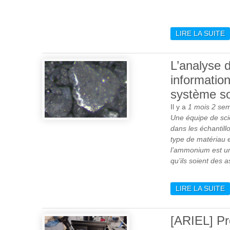
LIRE LA SUITE
D
L’analyse 
information
système sol
Il y a
1 mois 2 se
Une équipe de scie
dans les échantill
type de matériau 
l’ammonium est un 
qu’ils soient des
LIRE LA SUITE
D
I
S
[ARIEL] Pr