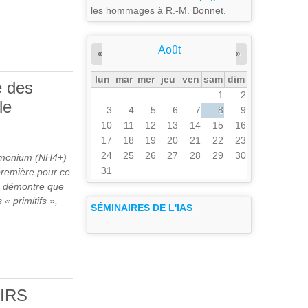
les hommages à R.-M. Bonnet.
Août
«
»
lun
mar
mer
jeu
ven
sam
dim
e des
1
2
le
3
4
5
6
7
8
9
10
11
12
13
14
15
16
17
18
19
20
21
22
23
24
25
26
27
28
29
30
ammonium (NH
4
+
)
31
première pour ce
, démontre que
« primitifs »,
SÉMINAIRES DE L'IAS
 DES
 SYSTÈME
AIRS