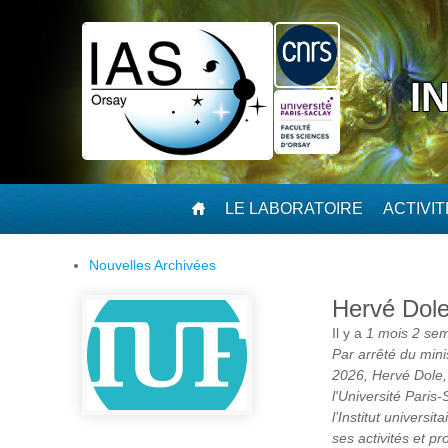
Aller au contenu principal
I
LE LABORATOIRE
ACTIVI
Nouvelles Archivées
Hervé Dole
Il y a
1 mois 2 se
Par arrêté du mini
2026, Hervé Dole, 
l'Université Paris
l’Institut universi
ses activités et pr