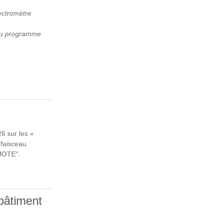
ectromètre
 du programme
RS
6 sur les «
 faisceau
IJOTE".
bâtiment