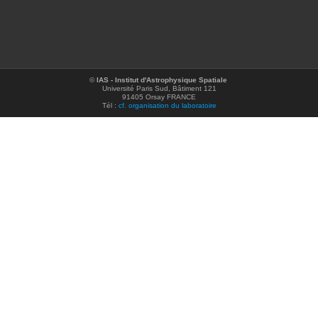
©
IAS - Institut d'Astrophysique Spatiale
Université Paris Sud, Bâtiment 121
91405 Orsay FRANCE
Tél :
cf. organisation du laboratoire