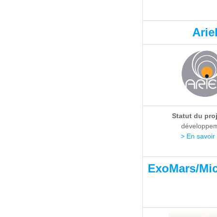
Arie
Statut du pro
développe
> En savoir
ExoMars/Mi