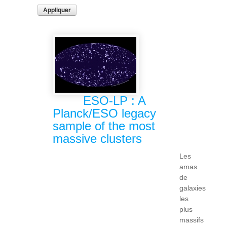
ESO-LP : A
Planck/ESO legacy
sample of the most
massive clusters
Les
amas
de
galaxies
les
plus
massifs