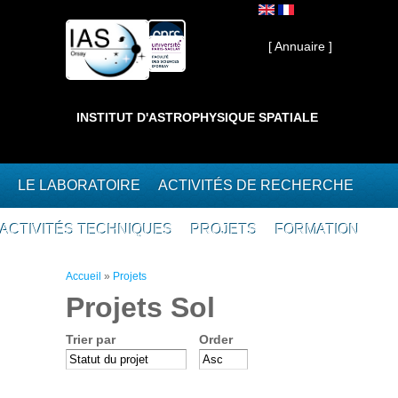
Aller au contenu principal
Interne ]
[ Annuaire ]
INSTITUT D'ASTROPHYSIQUE SPATIALE
LE LABORATOIRE
ACTIVITÉS DE RECHERCHE
ACTIVITÉS TECHNIQUES
PROJETS
FORMATION
Vous êtes ici
Accueil
»
Projets
Projets Sol
Trier par
Order