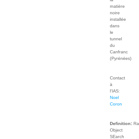
matière
noire
installée
dans
le
tunnel
du
Canfranc
(Pyrénées)
Contact
à
l'IAS:
Noel
Coron
Definition:
Ra
Object
SEarch