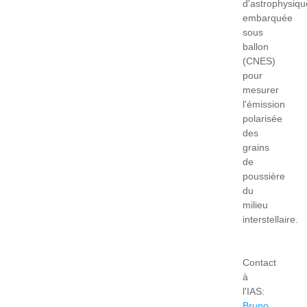
d'astrophysiqu
embarquée
sous
ballon
(CNES)
pour
mesurer
l'émission
polarisée
des
grains
de
poussière
du
milieu
interstellaire.
Contact
à
l'IAS:
Bruno