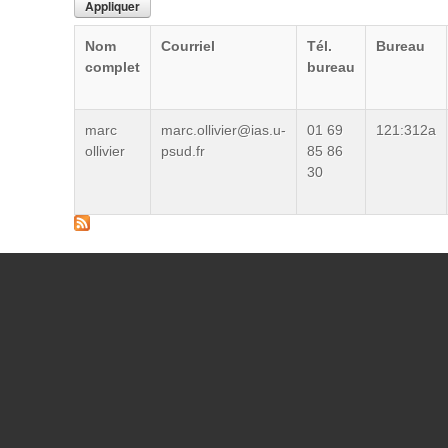
Nom
Courriel
Tél.
Bureau
complet
bureau
marc
marc.ollivier@ias.u-
01 69
121:312a
ollivier
psud.fr
85 86
30