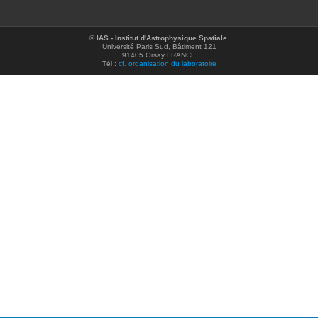
©
IAS - Institut d'Astrophysique Spatiale
Université Paris Sud, Bâtiment 121
91405 Orsay FRANCE
Tél :
cf. organisation du laboratoire