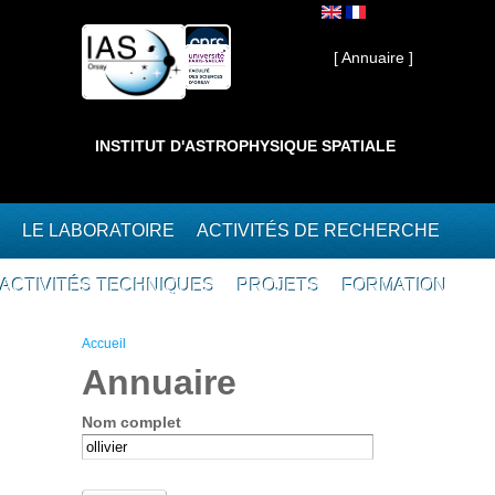
Aller au contenu principal
Interne ]
[ Annuaire ]
INSTITUT D'ASTROPHYSIQUE SPATIALE
LE LABORATOIRE
ACTIVITÉS DE RECHERCHE
ACTIVITÉS TECHNIQUES
PROJETS
FORMATION
Vous êtes ici
Accueil
Annuaire
Nom complet