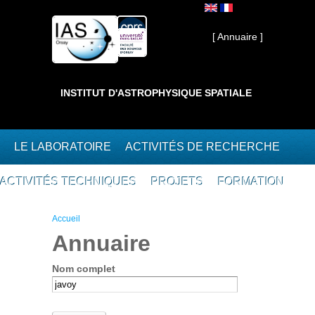
Aller au contenu principal
Interne ]
[ Annuaire ]
INSTITUT D'ASTROPHYSIQUE SPATIALE
LE LABORATOIRE
ACTIVITÉS DE RECHERCHE
ACTIVITÉS TECHNIQUES
PROJETS
FORMATION
Vous êtes ici
Accueil
Annuaire
Nom complet