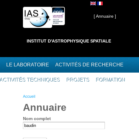
Aller au contenu principal
Interne ]
[ Annuaire ]
INSTITUT D'ASTROPHYSIQUE SPATIALE
LE LABORATOIRE
ACTIVITÉS DE RECHERCHE
ACTIVITÉS TECHNIQUES
PROJETS
FORMATION
Vous êtes ici
Accueil
Annuaire
Nom complet