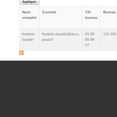
Nom
Courriel
Tél.
Bureau
complet
bureau
frederic
frederic.baudin@ias.u-
01 69
121:401
baudin
psud.fr
85 86
07