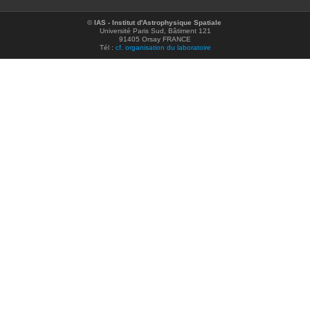
©
IAS - Institut d'Astrophysique Spatiale
Université Paris Sud, Bâtiment 121
91405 Orsay FRANCE
Tél :
cf. organisation du laboratoire