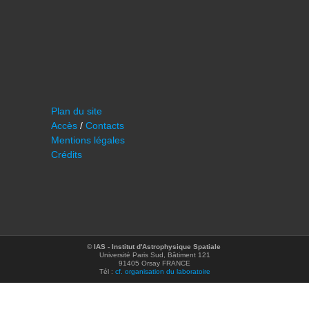
Plan du site
Accès
/
Contacts
Mentions légales
Crédits
©
IAS - Institut d'Astrophysique Spatiale
Université Paris Sud, Bâtiment 121
91405 Orsay FRANCE
Tél :
cf. organisation du laboratoire