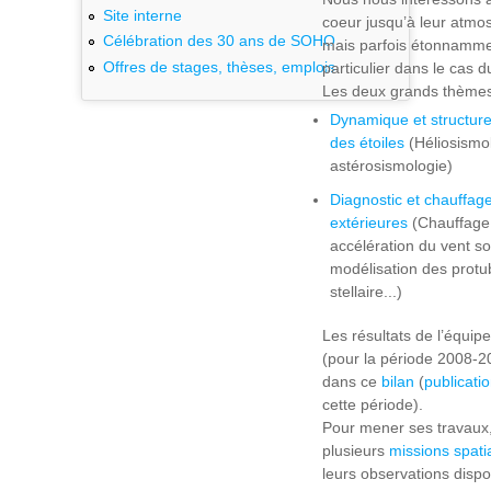
Site interne
coeur jusqu’à leur atmos
Célébration des 30 ans de SOHO
mais parfois étonnamme
Offres de stages, thèses, emplois
particulier dans le cas du
Les deux grands thèmes
Dynamique et structure 
des étoiles
(Héliosismol
astérosismologie)
Diagnostic et chauffag
extérieures
(Chauffage 
accélération du vent so
modélisation des protub
stellaire...)
Les résultats de l’équi
(pour la période 2008-
dans ce
bilan
(
publicati
cette période).
Pour mener ses travaux,
plusieurs
missions spati
leurs observations disp