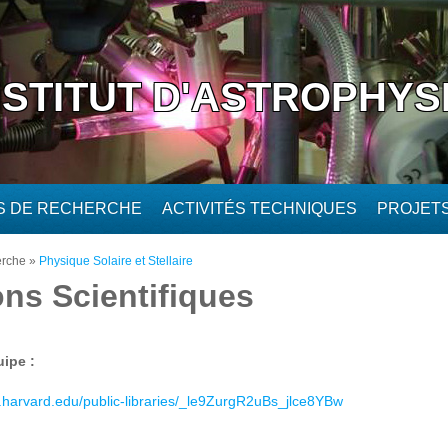
NSTITUT D'ASTROPHYS
ÉS DE RECHERCHE
ACTIVITÉS TECHNIQUES
PROJET
erche
»
Physique Solaire et Stellaire
ns Scientifiques
uipe :
s.harvard.edu/public-libraries/_le9ZurgR2uBs_jlce8YBw