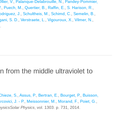
llier, V.
,
Palanque-Delabrouille, N.
,
Pandey-Pommier,
.
,
Puech, M.
,
Quertier, B.
,
Raffin, E.
,
S. Harison, R.
,
driguez, J.
,
Schultheis, M.
,
Schimd, C.
,
Semelin, B.
,
gani, S. D.
,
Verstraete, L.
,
Vigouroux, X.
,
Vilmer, N.
,
.
DS THE SQUARE KILOMETRE ARRAY
rom the middle ultraviolet to
Chieze, S.
,
Assus, P.
,
Bertran, E.
,
Bourget, P.
,
Buisson,
covici, J. - P.
,
Meissonnier, M.
,
Morand, F.
,
Poiet, G.
,
hysicsSolar Physics
, vol. 1303. p. 731, 2014.
OM THE MIDDLE ULTRAVIOLET TO THE NEAR INFRARED