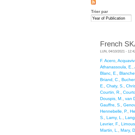
Trier par
French SKA
LUN, 04/10/2021 - 12:4
F. Acero
,
Acquaviva
Athanassoula, E.
,
Blanc, E.
,
Blanchet
Briand, C.
,
Bucher
E.
,
Chaty, S.
,
Chri
Courtin, R.
,
Courto
Douspis, M.
,
van D
Gauffre, S.
,
Genov
Hennebelle, P.
,
He
S.
,
Lamy, L.
,
Lang
Levrier, F.
,
Limous
Martin, L.
,
Mary, D