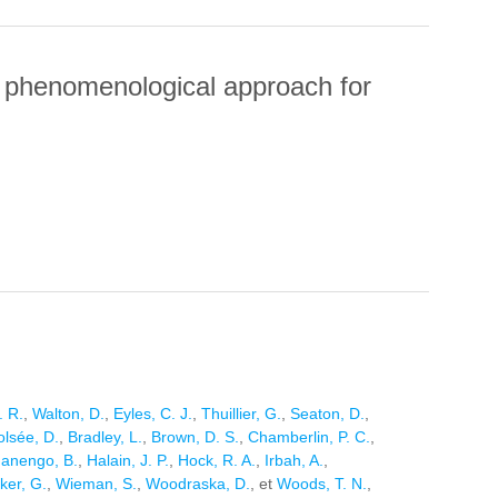
nd phenomenological approach for
S AND PHENOMENOLOGICAL APPROACH FOR
. R.
,
Walton, D.
,
Eyles, C. J.
,
Thuillier, G.
,
Seaton, D.
,
olsée, D.
,
Bradley, L.
,
Brown, D. S.
,
Chamberlin, P. C.
,
danengo, B.
,
Halain, J. P.
,
Hock, R. A.
,
Irbah, A.
,
ker, G.
,
Wieman, S.
,
Woodraska, D.
, et
Woods, T. N.
,