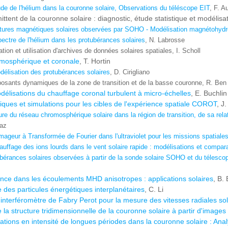
tude de l'hélium dans la couronne solaire, Observations du téléscope EIT
, F. A
ttent de la couronne solaire : diagnostic, étude statistique et modélisat
ctures magnétiques solaires observées par SOHO - Modélisation magnétohyd
ectre de l'hélium dans les protubérances solaires
, N. Labrosse
tion et utilisation d'archives de données solaires spatiales, I. Scholl
omosphérique et coronale
, T. Hortin
délisation des protubérances solaires
, D. Cirigliano
sants dynamiques de la zone de transition et de la basse couronne, R. Ben
délisations du chauffage coronal turbulent à micro-échelles
, E. Buchlin
iques et simulations pour les cibles de l'expérience spatiale COROT
, J
ure du réseau chromosphérique solaire dans la région de transition, de sa re
uaz
ageur à Transformée de Fourier dans l'ultraviolet pour les missions spatiales
auffage des ions lourds dans le vent solaire rapide : modélisations et compa
bérances solaires observées à partir de la sonde solaire SOHO et du télescope
nce dans les écoulements MHD anisotropes : applications solaires
, B. 
e des particules énergétiques interplanétaires
, C. Li
interféromètre de Fabry Perot pour la mesure des vitesses radiales sola
 la structure tridimensionnelle de la couronne solaire à partir d'ima
llations en intensité de longues périodes dans la couronne solaire : A