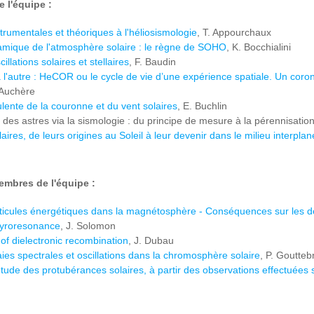
 l'équipe :
strumentales et théoriques à l'héliosismologie
, T. Appourchaux
amique de l'atmosphère solaire : le règne de SOHO
, K. Bocchialini
illations solaires et stellaires
, F. Baudin
 l'autre : HeCOR ou le cycle de vie d’une expérience spatiale. Un coro
 Auchère
ente de la couronne et du vent solaires
, E. Buchlin
e des astres via la sismologie : du principe de mesure à la pérennisati
aires, de leurs origines au Soleil à leur devenir dans le milieu interplan
embres de l'équipe :
rticules énergétiques dans la magnétosphère - Conséquences sur les déf
gyroresonance
, J. Solomon
f dielectronic recombination
, J. Dubau
ies spectrales et oscillations dans la chromosphère solaire
, P. Goutteb
'étude des protubérances solaires, à partir des observations effectuées