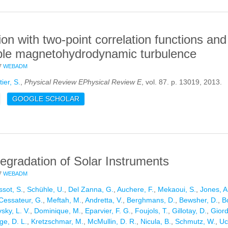
tion with two-point correlation functions a
ble magnetohydrodynamic turbulence
7
WEBADM
tier, S.
,
Physical Review EPhysical Review E
, vol. 87. p. 13019, 2013.
E EXACT RELATION WITH TWO-POINT CORRELATION FUNCTION
GOOGLE SCHOLAR
OMPRESSIBLE MAGNETOHYDRODYNAMIC TURBULENCE
egradation of Solar Instruments
7
WEBADM
ssot, S.
,
Schühle, U.
,
Del Zanna, G.
,
Auchere, F.
,
Mekaoui, S.
,
Jones, A
Cessateur, G.
,
Meftah, M.
,
Andretta, V.
,
Berghmans, D.
,
Bewsher, D.
,
B
sky, L. V.
,
Dominique, M.
,
Eparvier, F. G.
,
Foujols, T.
,
Gillotay, D.
,
Gior
ge, D. L.
,
Kretzschmar, M.
,
McMullin, D. R.
,
Nicula, B.
,
Schmutz, W.
,
Uc