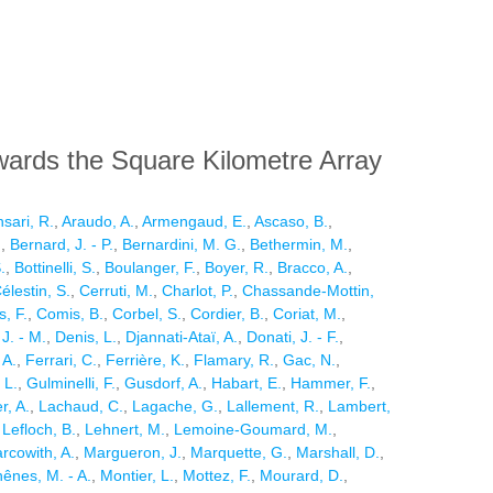
ards the Square Kilometre Array
sari, R.
,
Araudo, A.
,
Armengaud, E.
,
Ascaso, B.
,
.
,
Bernard, J. - P.
,
Bernardini, M. G.
,
Bethermin, M.
,
.
,
Bottinelli, S.
,
Boulanger, F.
,
Boyer, R.
,
Bracco, A.
,
élestin, S.
,
Cerruti, M.
,
Charlot, P.
,
Chassande-Mottin,
, F.
,
Comis, B.
,
Corbel, S.
,
Cordier, B.
,
Coriat, M.
,
J. - M.
,
Denis, L.
,
Djannati-Ataï, A.
,
Donati, J. - F.
,
 A.
,
Ferrari, C.
,
Ferrière, K.
,
Flamary, R.
,
Gac, N.
,
 L.
,
Gulminelli, F.
,
Gusdorf, A.
,
Habart, E.
,
Hammer, F.
,
er, A.
,
Lachaud, C.
,
Lagache, G.
,
Lallement, R.
,
Lambert,
,
Lefloch, B.
,
Lehnert, M.
,
Lemoine-Goumard, M.
,
rcowith, A.
,
Margueron, J.
,
Marquette, G.
,
Marshall, D.
,
hênes, M. - A.
,
Montier, L.
,
Mottez, F.
,
Mourard, D.
,