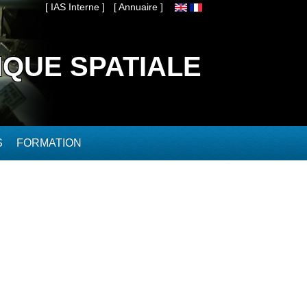
[ IAS Interne ]
[ Annuaire ]
IQUE SPATIALE
S
FORMATION