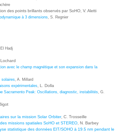
uchère
ion des points brillants observés par SoHO, V. Aletti
rodynamique à 3 dimensions
, S. Regnier
 El Hadj
. Lochard
lation avec le champ magnétique et son expansion dans la
 solaires
, A. Millard
, L. Dolla
raisons expérimentales
 Sacramento Peak: Oscillations, diagnostic, instabilités
, G.
Bigot
ires sur la mission Solar Orbiter
, C. Trosseille
ges des missions spatiales SoHO et STEREO
, N. Barbey
nalyse statistique des données EIT/SOHO à 19.5 nm pendant le