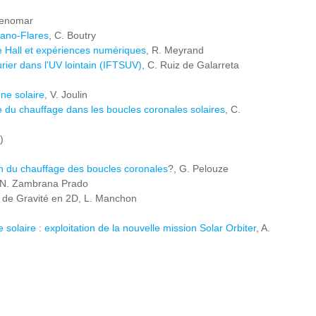
Benomar
Nano-Flares
, C. Boutry
 Hall et expériences numériques
, R. Meyrand
ier dans l'UV lointain (IFTSUV)
, C. Ruiz de Galarreta
ne solaire
, V. Joulin
nce du chauffage dans les boucles coronales solaires
, C.
)
on du chauffage des boucles coronales
?, G. Pelouze
 N. Zambrana Prado
s de Gravité en 2D, L. Manchon
olaire : exploitation de la nouvelle mission Solar Orbiter
, A.