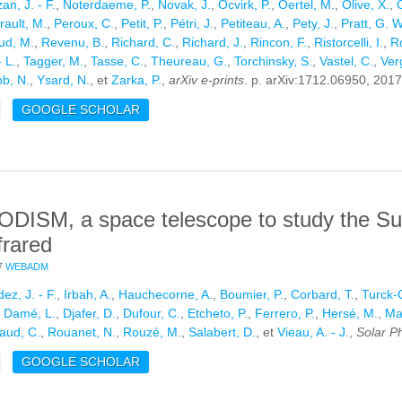
an, J. - F.
,
Noterdaeme, P.
,
Novak, J.
,
Ocvirk, P.
,
Oertel, M.
,
Olive, X.
,
O
rault, M.
,
Peroux, C.
,
Petit, P.
,
Pétri, J.
,
Petiteau, A.
,
Pety, J.
,
Pratt, G. W
ud, M.
,
Revenu, B.
,
Richard, C.
,
Richard, J.
,
Rincon, F.
,
Ristorcelli, I.
,
Ro
- L.
,
Tagger, M.
,
Tasse, C.
,
Theureau, G.
,
Torchinsky, S.
,
Vastel, C.
,
Ver
b, N.
,
Ysard, N.
, et
Zarka, P.
,
arXiv e-prints
. p. arXiv:1712.06950, 2017
E FRENCH SKA WHITE BOOK - THE FRENCH COMMUNITY TOWAR
GOOGLE SCHOLAR
ISM, a space telescope to study the Sun f
frared
7
WEBADM
ez, J. - F.
,
Irbah, A.
,
Hauchecorne, A.
,
Boumier, P.
,
Corbard, T.
,
Turck-
,
Damé, L.
,
Djafer, D.
,
Dufour, C.
,
Etcheto, P.
,
Ferrero, P.
,
Hersé, M.
,
Mar
aud, C.
,
Rouanet, N.
,
Rouzé, M.
,
Salabert, D.
, et
Vieau, A. - J.
,
Solar P
E PICARD SODISM, A SPACE TELESCOPE TO STUDY THE SUN FR
GOOGLE SCHOLAR