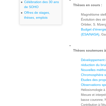
Célébration des 30 ans
Thèses en cours :
de SOHO
Offres de stages,
Magnétisme stell
thèses, emplois
Évolution des str
Orbiter, S. Mzer
Budget d’énergie
(ESA/NASA)
, G
Thèses soutenues à 
Développement in
réduction du bru
Nouvelles méthod
Chromosphère sol
Etudes des propr
Observations sp
Heliosismologie à 
Mesure et interpré
basse couronne, N
Contribution à l'é