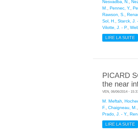
Nesvadba, N.
,
Nez
M.
,
Pennec, Y.
,
Pe
Rawson, S.
,
Rena
Sol, H.
,
Starck, J. 
Vilotte, J. - P.
,
Web
LIRE LA SUITE
D
PICARD SOD
the near in
VEN, 06/06/2014 - 15:3
M. Meftah
,
Hoched
F.
,
Chaigneau, M.
Prado, J. - Y.
,
Ren
LIRE LA SUITE
D