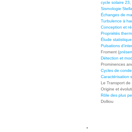
cycle solaire 23
,
Sismologie Stella
Échanges de mati
Turbulence à ha
Conception et ré
Propriétés therm
Étude statistiqu
Pulsations d’inte
Froment (
présen
Détection et mod
Prominences and 
Cycles de conden
Caractérisation
Le Transport de 
Origine et évolu
Rôle des plus pe
Dolliou