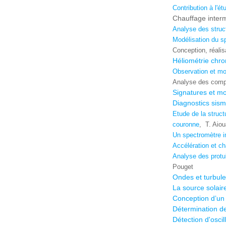
Contribution à l'é
Chauffage intermi
Analyse des stru
Modélisation du sp
Conception, réalisa
Héliométrie chr
Observation et mo
Analyse des compo
Signatures et mo
Diagnostics sism
Etude de la struct
couronne
,
T. Aio
Un spectromètre im
Accélération et ch
Analyse des protu
Pouget
Ondes et turbule
La source solair
Conception d’un 
Détermination de
Détection d'osci