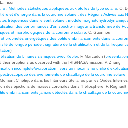
 E. Tison
ire : Méthodes statistiques appliquées aux étoiles de type solaire
, O. 
ère et d'énergie dans la couronne solaire : des Régions Actives aux 
utes fréquences dans le vent solaire : modèle magnétohydrodynamique
alisation des performances d'un spectro-imageur à transformée de Four
iques et morphologiques de la couronne solaire
, C. Guennou
e et propriétés énergétiques des petits embrillancements dans la couron
nsité de longue période : signature de la stratification et de la fréque
tation
)
élisation de binaires sismiques avec Kepler
, F. Marcadon (
présentation
their eruptions as observed with the IRIS/NASA mission, P. Zhang
sation incomplète/évaporation : vers un mécanisme unifié d’explicati
 spectroscopique des événements de chauffage de la couronne solaire
,
Moment Cinétique dans les Intérieurs Stellaires par les Ondes Interne
tion des éjections de masses coronales dans l'héliosphère, F. Regnault
tits embrillancements jamais détectés dans le chauffage de la couronne s