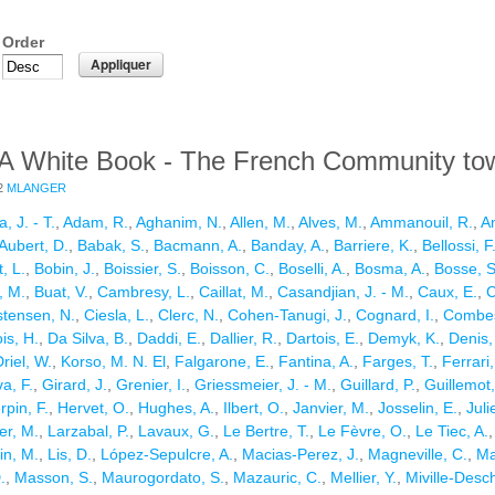
Order
 White Book - The French Community tow
2
MLANGER
, J. - T.
,
Adam, R.
,
Aghanim, N.
,
Allen, M.
,
Alves, M.
,
Ammanouil, R.
,
An
Aubert, D.
,
Babak, S.
,
Bacmann, A.
,
Banday, A.
,
Barriere, K.
,
Bellossi, F
, L.
,
Bobin, J.
,
Boissier, S.
,
Boisson, C.
,
Boselli, A.
,
Bosma, A.
,
Bosse, S
, M.
,
Buat, V.
,
Cambresy, L.
,
Caillat, M.
,
Casandjian, J. - M.
,
Caux, E.
,
C
stensen, N.
,
Ciesla, L.
,
Clerc, N.
,
Cohen-Tanugi, J.
,
Cognard, I.
,
Combes
is, H.
,
Da Silva, B.
,
Daddi, E.
,
Dallier, R.
,
Dartois, E.
,
Demyk, K.
,
Denis, 
riel, W.
,
Korso, M. N. El
,
Falgarone, E.
,
Fantina, A.
,
Farges, T.
,
Ferrari,
a, F.
,
Girard, J.
,
Grenier, I.
,
Griessmeier, J. - M.
,
Guillard, P.
,
Guillemot,
rpin, F.
,
Hervet, O.
,
Hughes, A.
,
Ilbert, O.
,
Janvier, M.
,
Josselin, E.
,
Juli
er, M.
,
Larzabal, P.
,
Lavaux, G.
,
Le Bertre, T.
,
Le Fèvre, O.
,
Le Tiec, A.
in, M.
,
Lis, D.
,
López-Sepulcre, A.
,
Macias-Perez, J.
,
Magneville, C.
,
Ma
.
,
Masson, S.
,
Maurogordato, S.
,
Mazauric, C.
,
Mellier, Y.
,
Miville-Desc