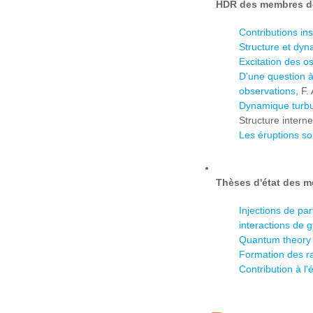
HDR des membres de
Contributions in
Structure et dyn
Excitation des osc
D'une question à
observations
, F.
Dynamique turbul
Structure intern
Les éruptions sol
Thèses d'état des m
Injections de pa
interactions de 
Quantum theory o
Formation des ra
Contribution à l