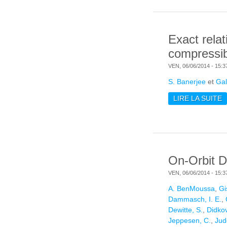
Exact rela
compressi
VEN, 06/06/2014 - 15:3
S. Banerjee
et
Gal
LIRE LA SUITE
D
C
On-Orbit D
VEN, 06/06/2014 - 15:3
A. BenMoussa
,
Gi
Dammasch, I. E.
,
Dewitte, S.
,
Didkov
Jeppesen, C.
,
Jud