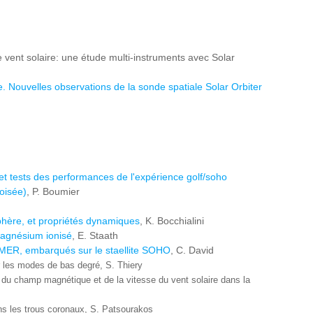
e vent solaire: une étude multi-instruments avec Solar
Nouvelles observations de la sonde spatiale Solar Orbiter
 et tests des performances de l'expérience golf/soho
oisée)
, P. Boumier
phère, et propriétés dynamiques
, K. Bocchialini
magnésium ionisé
, E. Staath
UMER, embarqués sur le staellite SOHO
, C. David
ur les modes de bas degré, S. Thiery
re du champ magnétique et de la vitesse du vent solaire dans la
dans les trous coronaux, S. Patsourakos