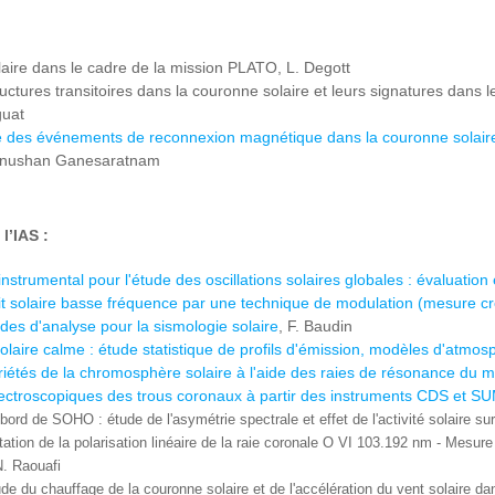
aire dans le cadre de la mission PLATO, L. Degott
uctures transitoires dans la couronne solaire et leurs signatures dans l
guat
 des événements de reconnexion magnétique dans la couronne solaire. 
anushan Ganesaratnam
l’IAS :
strumental pour l'étude des oscillations solaires globales : évaluation
it solaire basse fréquence par une technique de modulation (mesure cr
es d'analyse pour la sismologie solaire
, F. Baudin
aire calme : étude statistique de profils d'émission, modèles d'atmos
iétés de la chromosphère solaire à l'aide des raies de résonance du 
ectroscopiques des trous coronaux à partir des instruments CDS et S
bord de SOHO : étude de l'asymétrie spectrale et effet de l'activité solaire s
tation de la polarisation linéaire de la raie coronale O VI 103.192 nm - Mesu
. Raouafi
tude du chauffage de la couronne solaire et de l'accélération du vent solaire 