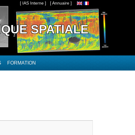
[ IAS Interne ]
[ Annuaire ]
IQUE SPATIALE
S
FORMATION