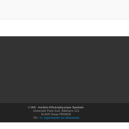
©
IAS - Institut d'Astrophysique Spatiale
Université Paris Sud, Bâtiment 121
91405 Orsay FRANCE
Tél :
cf. organisation du laboratoire