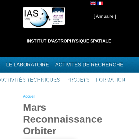
Aller au contenu principal
Interne ]
[ Annuaire ]
INSTITUT D'ASTROPHYSIQUE SPATIALE
LE LABORATOIRE
ACTIVITÉS DE RECHERCHE
ACTIVITÉS TECHNIQUES
PROJETS
FORMATION
Vous êtes ici
Accueil
Mars
Reconnaissance
Orbiter