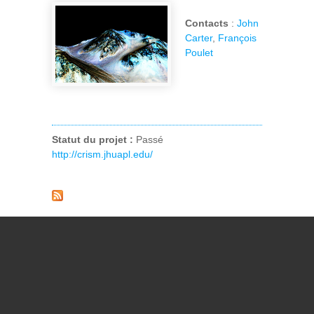
Contacts
:
John
Carter
,
François
Poulet
Statut du projet :
Passé
http://crism.jhuapl.edu/