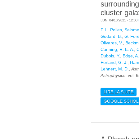
surrounding
cluster gala
LUN, 04/10/2021 - 12:00
F. L. Polles
,
Salome,
Godard, B.
,
G. Forê
Olivares, V.
,
Beckma
Canning, R. E. A.
,
C
Dubois, Y.
,
Edge, A.
Ferland, G. J.
,
Hame
Lehnert, M. D.
,
Ast
Astrophysics
, vol. 
LIRE LA SUITE
DE
ME
GOOGLE SCHOL
IN
FI
S
BR
GA