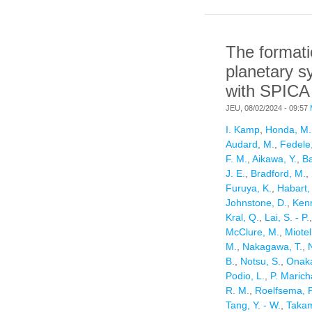
H
The formati
planetary 
with SPICA
JEU, 08/02/2024 - 09:57
I. Kamp
,
Honda, M.
Audard, M.
,
Fedele
F. M.
,
Aikawa, Y.
,
Ba
J. E.
,
Bradford, M.
,
Furuya, K.
,
Habart,
Johnstone, D.
,
Ken
Kral, Q.
,
Lai, S. - P.
McClure, M.
,
Miotel
M.
,
Nakagawa, T.
,
B.
,
Notsu, S.
,
Onaka
Podio, L.
,
P. Marich
R. M.
,
Roelfsema, P
Tang, Y. - W.
,
Takam