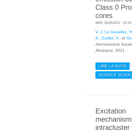
Class 0 Prot
cores
MER, 05/05/2021 - 15:33
V. J. Le Gouellec
,
H
A.
,
Guillet, V.
, et
Gir
Astronomical Socie
Abstracts
. 2021.
LIRE LA SUITE
DE
A
GOOGLE SCHOL
M
RE
PO
EM
IN
Excitation
P
C
mechanisms
intracluster