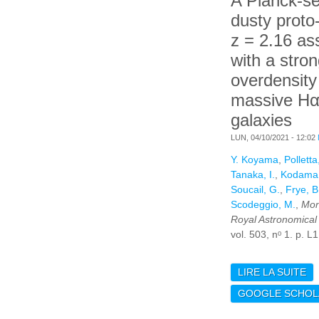
A Planck-se
dusty proto-
z = 2.16 as
with a stro
overdensity
massive Hα
galaxies
LUN, 04/10/2021 - 12:02
Y. Koyama
,
Pollett
Tanaka, I.
,
Kodama,
Soucail, G.
,
Frye, B
Scodeggio, M.
,
Mon
Royal Astronomical 
vol. 503, nᵒ 1. p. L
LIRE LA SUITE
DE
SE
GOOGLE SCHOL
PR
= 