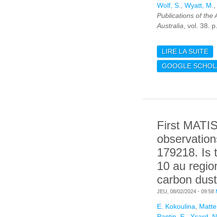
Wolf, S.
,
Wyatt, M.
,
Publications of the 
Australia
, vol. 38. 
LIRE LA SUITE
DE
PL
GOOGLE SCHOL
WI
First MATI
observation
179218. Is 
10 au region
carbon dust
JEU, 08/02/2024 - 09:58
E. Kokoulina
,
Matter
Pantin, E.
,
Ysard, N