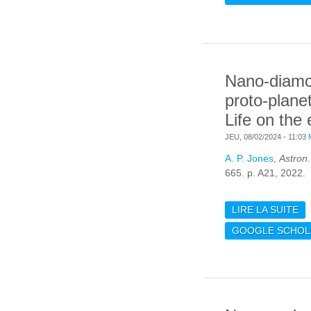
TH
IN
Nano-diamo
proto-planet
Life on the
JEU, 08/02/2024 - 11:03
A. P. Jones
,
Astron.
665. p. A21, 2022.
LIRE LA SUITE
DE
P
GOOGLE SCHOL
DI
E