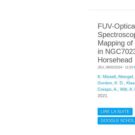
WI
OV
MA
FUV-Optica
GA
Spectrosco
Mapping of
in NGC702
Horsehead
JEU, 08/02/2024 - 11:53
K. Misselt
,
Abergel,
Gordon, K. D.
,
Klaa
Crespo, A.
,
Witt, A.
2021.
LIRE LA SUITE
DE
S
GOOGLE SCHOL
MA
IN