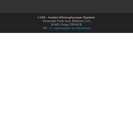
©
IAS - Institut d'Astrophysique Spatiale
Université Paris Sud, Bâtiment 121
91405 Orsay FRANCE
Tél :
cf. organisation du laboratoire