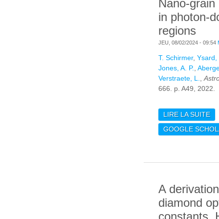
Nano-grain 
in photon-
regions
JEU, 08/02/2024 - 09:54
T. Schirmer
,
Ysard,
Jones, A. P.
,
Abergel
Verstraete, L.
,
Astr
666. p. A49, 2022.
LIRE LA SUITE
DE
DE
GOOGLE SCHOL
P
R
A derivatio
diamond opt
constants. 