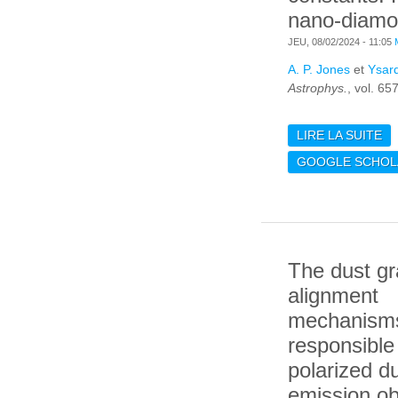
nano-diam
JEU, 08/02/2024 - 11:05
A. P. Jones
et
Ysard
Astrophys.
, vol. 65
LIRE LA SUITE
DE
N
GOOGLE SCHOL
OP
HE
D
The dust gr
alignment
mechanism
responsible 
polarized d
emission ob