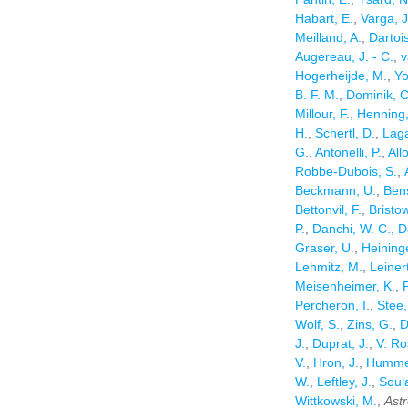
Habart, E.
,
Varga, J
Meilland, A.
,
Dartois
Augereau, J. - C.
,
v
Hogerheijde, M.
,
Yo
B. F. M.
,
Dominik, C
Millour, F.
,
Henning,
H.
,
Schertl, D.
,
Laga
G.
,
Antonelli, P.
,
All
Robbe-Dubois, S.
,
Beckmann, U.
,
Bens
Bettonvil, F.
,
Bristow
P.
,
Danchi, W. C.
,
D
Graser, U.
,
Heining
Lehmitz, M.
,
Leinert
Meisenheimer, K.
,
P
Percheron, I.
,
Stee,
Wolf, S.
,
Zins, G.
,
D
J.
,
Duprat, J.
,
V. Ro
V.
,
Hron, J.
,
Hummel
W.
,
Leftley, J.
,
Soula
Wittkowski, M.
,
Astr