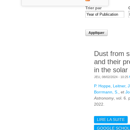
Trier par
Dust from 
and their pr
in the solar
JEU, 08/02/2024 - 10:25
P. Hoppe
,
Leitner, J
Borrmann, S.
, et
Jo
Astronomy
, vol. 6.
2022.
LIRE LA SUITE
DE
SU
GOOGLE SCHOL