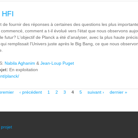
/ HFI
 de fournir des réponses à certaines des questions les plus importan
-il commencé, comment a t-il évolué vers l'état que nous observons aujo
e futur? L'objectif de Planck a été d'analyser, avec la plus haute précis
ui remplissait l'Univers juste après le Big Bang, ce que nous observo
e.
AS:
Nabila Aghanim
&
Jean-Loup Puget
ojet:
En exploitation
int/planck/
premier
‹ précédent
1
2
3
4
5
suivant ›
dernier »
 projet