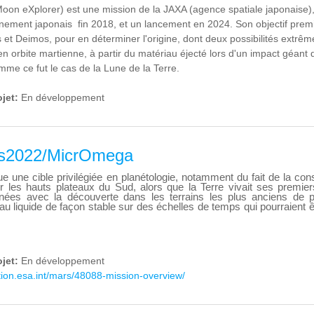
on eXplorer) est une mission de la JAXA (agence spatiale japonaise),
nement japonais fin 2018, et un lancement en 2024. Son objectif premier
et Deimos, pour en déterminer l'origine, dont deux possibilités extrêm
en orbite martienne, à partir du matériau éjecté lors d'un impact géant
mme ce fut le cas de la Lune de la Terre.
ojet:
En développement
s2022/MicrOmega
e une cible privilégiée en planétologie, notamment du fait de la con
r les hauts plateaux du Sud, alors que la Terre vivait ses premier
nées avec la découverte dans les terrains les plus anciens de ph
au liquide de façon stable sur des échelles de temps qui pourraient
ojet:
En développement
ation.esa.int/mars/48088-mission-overview/