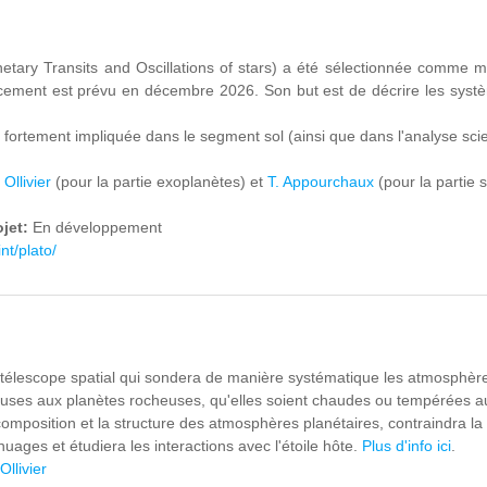
tary Transits and Oscillations of stars) a été sélectionnée comme
cement est prévu en décembre 2026. Son but est de décrire les systèm
 fortement impliquée dans le segment sol (ainsi que dans l'analyse scie
 Ollivier
(pour la partie exoplanètes) et
T. Appourchaux
(pour la partie s
ojet:
En développement
int/plato/
télescope spatial qui sondera de manière systématique les atmosphères 
ses aux planètes rocheuses, qu'elles soient chaudes ou tempérées auto
omposition et la structure des atmosphères planétaires, contraindra la 
uages et étudiera les interactions avec l'étoile hôte.
Plus d'info ici
.
Ollivier