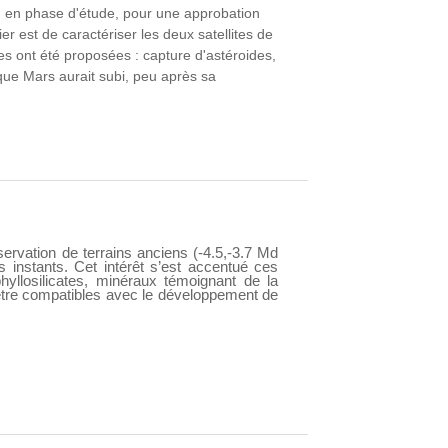
 en phase d'étude, pour une approbation
 est de caractériser les deux satellites de
es ont été proposées : capture d'astéroides,
 que Mars aurait subi, peu après sa
servation de terrains anciens (-4.5,-3.7 Md
s instants. Cet intérêt s’est accentué ces
yllosilicates, minéraux témoignant de la
 être compatibles avec le développement de