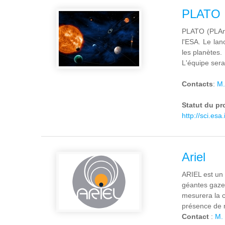
PLATO
PLATO (PLAne
l'ESA. Le lan
les planètes.
L'équipe sera
Contacts
:
M.
Statut du pr
http://sci.esa.
Ariel
ARIEL est un 
géantes gazeu
mesurera la c
présence de n
Contact
:
M. 