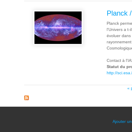
Planck 
Planck permet
l'Univers a t
évoluer dans l
rayonnement q
Cosmologiqu
Contact à l'I
Statut du pr
http://sci.esa.
Pages
« 
Ajouter un