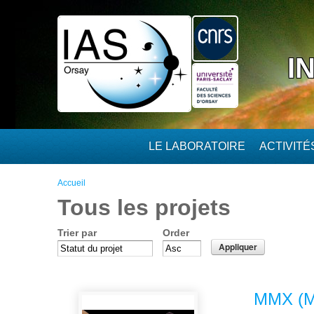
Aller au contenu principal
I
LE LABORATOIRE
ACTIVIT
Vous êtes ici
Accueil
Tous les projets
Trier par
Order
MMX (Ma