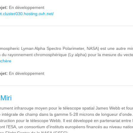
ojet:
En développement
wt.cluster030.hosting.ovh.net/
ospheric Lyman Alpha Spectro Polarimeter, NASA) est une autre miss
ion du rayonnement chromosphérique (Ly alpha) pour la mesure du vec
uchère
ojet:
En développement
Miri
strument infrarouge moyen pour le télescope spatial James Webb et four
 intégrale de champ dans la gamme 5-28 microns de longueur d'onde. 
truction pour le télescope Webb. Il est développé en partenariat entre l
ont l'ESA, un consortium d'instituts européens financés au niveau nation