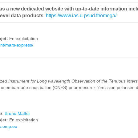
 a new dedicated website with up-to-date information includ
level data products
:
https://www.ias.u-psud.fr/omega/
ojet:
En exploitation
.int/mars-express/
ized Instrument for Long wavelength Observation of the Tenuous inters
ue embarquée sous ballon (CNES) pour mesurer l'émission polarisée d
AS:
Bruno Maffei
ojet:
En exploitation
rap.omp.eu