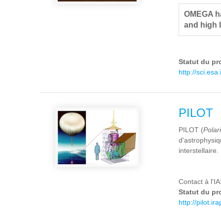
OMEGA has
and high 
Statut du pr
http://sci.esa
PILOT
PILOT (
Polar
d'astrophysiq
interstellaire.
Contact à l'I
Statut du pr
http://pilot.i