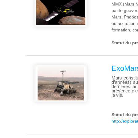
MMX (Mars Mo
par le gouver
Mars, Phobos 
ou accrétion 
formation, co
Statut du pr
ExoMar
Mars constitu
d’années) su
dernières an
présence d’e
la vie.
Statut du pr
http://explor