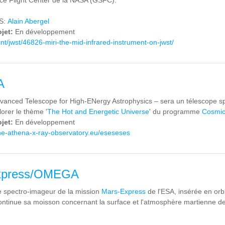
e Flight Center de la NASA (GSFC).
AS:
Alain Abergel
ojet:
En développement
.int/jwst/46826-miri-the-mid-infrared-instrument-on-jwst/
A
vanced Telescope for High-ENergy Astrophysics – sera un télescope sp
lorer le thème '
The Hot and Energetic Universe
' du programme
Cosmic
ojet:
En développement
the-athena-x-ray-observatory.eu/eseseses
xpress/OMEGA
 spectro-imageur de la mission
Mars-Express
de l'ESA, insérée en or
ontinue sa moisson concernant la surface et l'atmosphère martienne dep