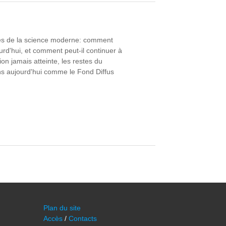
tes de la science moderne: comment
urd'hui, et comment peut-il continuer à
ion jamais atteinte, les restes du
ns aujourd'hui comme le Fond Diffus
Plan du site
Accès
/
Contacts