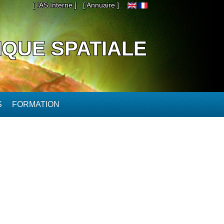
[ IAS Interne ]
[ Annuaire ]
IQUE SPATIALE
S
FORMATION