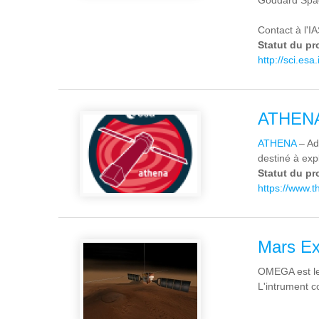
Goddard Spac
Contact à l'I
Statut du pr
http://sci.esa
ATHEN
ATHENA
– Ad
destiné à exp
Statut du pr
https://www.
Mars E
OMEGA est le
L'intrument c