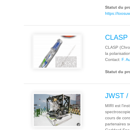
Statut du pr
https://toosu
CLASP
CLASP (Chrom
la polarisat
Contact:
F. A
Statut du pr
JWST / 
MIRI est l'in
spectroscopie
cours de cons
partenaires s