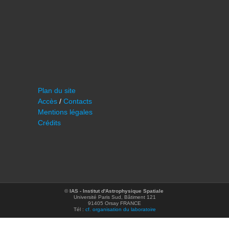
Plan du site
Accès
/
Contacts
Mentions légales
Crédits
©
IAS - Institut d'Astrophysique Spatiale
Université Paris Sud, Bâtiment 121
91405 Orsay FRANCE
Tél :
cf. organisation du laboratoire