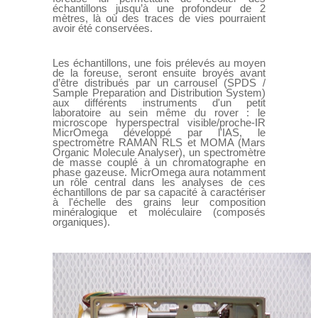
échantillons jusqu’à une profondeur de 2
mètres, là où des traces de vies pourraient
avoir été conservées.
Les échantillons, une fois prélevés au moyen
de la foreuse, seront ensuite broyés avant
d’être distribués par un carrousel (SPDS /
Sample Preparation and Distribution System)
aux di
ff
érents instruments d'un petit
laboratoire au sein même du rover : le
microscope hyperspectral visible/proche-IR
MicrOmega développé par l'IAS, le
spectromètre RAMAN RLS et MOMA (Mars
Organic Molecule Analyser), un spectromètre
de masse couplé à un chromatographe en
phase gazeuse. MicrOmega aura notamment
un rôle central dans les analyses de ces
échantillons de par sa capacité à caractériser
à l'échelle des grains leur composition
minéralogique et moléculaire (composés
organiques).