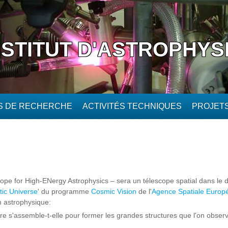
NSTITUT D'ASTROPHYS
ÉS DE RECHERCHE
ACTIVITÉS TECHNIQUES
PROJET
pe for High-ENergy Astrophysics – sera un télescope spatial dans le d
ic Universe
' du programme
Cosmic Vision
de l'
Agence Spatiale Europ
 astrophysique:
e s'assemble-t-elle pour former les grandes structures que l'on obser