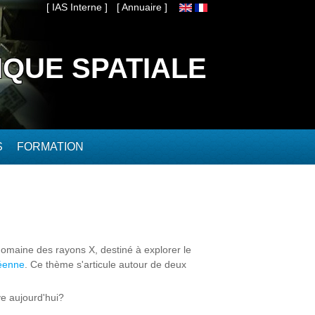
[ IAS Interne ]
[ Annuaire ]
IQUE SPATIALE
S
FORMATION
omaine des rayons X, destiné à explorer le
éenne
. Ce thème s'articule autour de deux
ve aujourd'hui?