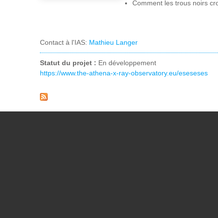
Comment les trous noirs croi
Contact à l'IAS:
Mathieu Langer
Statut du projet :
En développement
https://www.the-athena-x-ray-observatory.eu/eseseses