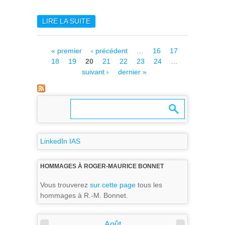
LIRE LA SUITE
DE CÉDRIC PILORGET
NOMMÉ À L’INSTITUT
UNIVERSITAIRE DE FRANCE
Pages
« premier
‹ précédent
…
16
17
18
19
20
21
22
23
24
…
suivant ›
dernier »
LinkedIn IAS
HOMMAGES À ROGER-MAURICE BONNET
Vous trouverez
sur cette page
tous les
hommages à R.-M. Bonnet.
Août