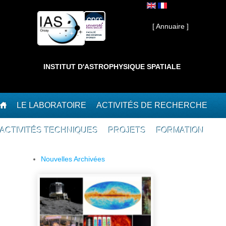
Aller au contenu principal
Interne ]
[ Annuaire ]
INSTITUT D'ASTROPHYSIQUE SPATIALE
LE LABORATOIRE
ACTIVITÉS DE RECHERCHE
ACTIVITÉS TECHNIQUES
PROJETS
FORMATION
Nouvelles Archivées