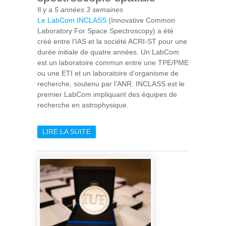
Il y a
5 années 3 semaines
Le LabCom INCLASS
(Innovative Common
Laboratory For Space Spectroscopy) a été
créé entre l’IAS et
la société
ACRI-ST pour une
durée initiale de quatre années.
Un LabCom
est un laboratoire commun entre une TPE/PME
ou une ETI et un laboratoire d’organisme de
recherche, soutenu par
l’ANR.
INCLASS
est le
premier LabCom impliquant des équipes de
recherche en astrophysique.
LIRE LA SUITE
DE CRÉATION DU
LABORATOIRE COMMUN
INCLASS POUR LA
SPECTROSCOPIE SPATIALE