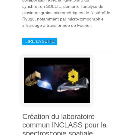
synchrotron SOLEIL, démarre l’analyse de
plusieurs grains micrométriques de l'astéroïde
Ryugu, notamment par micro-tomographie
infrarouge à transformée de Fourier.
LIRE LA SUITE
DE DES ÉCHANTILLONS DE
L’ASTÉROÏDE RYUGU
ANALYSÉS PAR L’IAS
Création du laboratoire
commun INCLASS pour la
spectroscopie spatiale