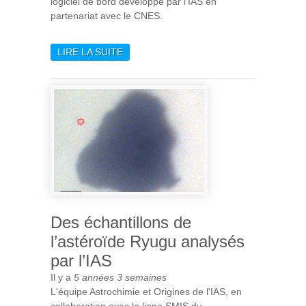
logiciel de bord développé par l'IAS en
partenariat avec le CNES.
LIRE LA SUITE
DE MAJIS/JUICE : LIVRAISON
DU MODULE
ÉLECTRONIQUE À AIRBUS,
PREMIÈRE PIERRE DU
PROJET MAJIS
Des échantillons de
l’astéroïde Ryugu analysés
par l’IAS
Il y a
5 années 3 semaines
L'équipe Astrochimie et Origines de l'IAS, en
collaboration avec la ligne SMIS du