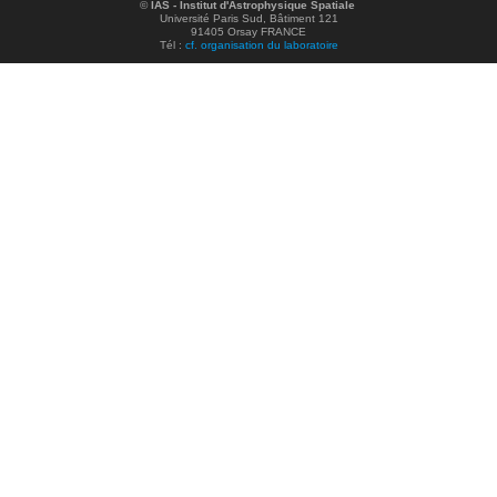
©
IAS - Institut d'Astrophysique Spatiale
Université Paris Sud, Bâtiment 121
91405 Orsay FRANCE
Tél :
cf. organisation du laboratoire