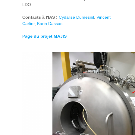
LDO.
Contacts à l'IAS :
Cydalise Dumesnil
,
Vincent
Carlier
,
Karin Dassas
Page du projet MAJIS