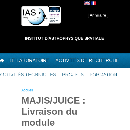
Aller au contenu principal
Interne ]
[ Annuaire ]
INSTITUT D'ASTROPHYSIQUE SPATIALE
LE LABORATOIRE
ACTIVITÉS DE RECHERCHE
ACTIVITÉS TECHNIQUES
PROJETS
FORMATION
Vous êtes ici
Accueil
MAJIS/JUICE :
Livraison du
module