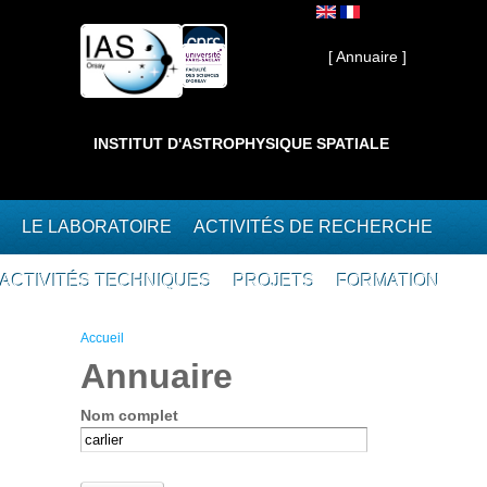
Aller au contenu principal
Interne ]
[ Annuaire ]
INSTITUT D'ASTROPHYSIQUE SPATIALE
LE LABORATOIRE
ACTIVITÉS DE RECHERCHE
ACTIVITÉS TECHNIQUES
PROJETS
FORMATION
Vous êtes ici
Accueil
Annuaire
Nom complet