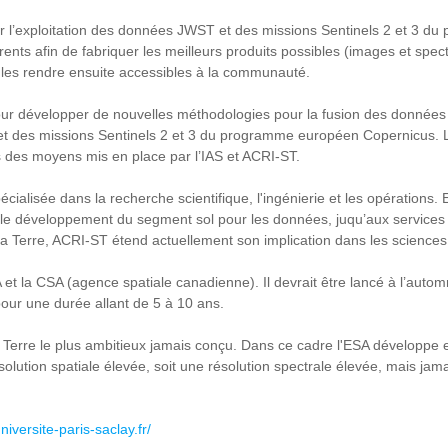
ur l’exploitation des données JWST et des missions Sentinels 2 et 3 d
nts afin de fabriquer les meilleurs produits possibles (images et spectr
 les rendre ensuite accessibles à la communauté.
our développer de nouvelles méthodologies pour la fusion des données 
 des missions Sentinels 2 et 3 du programme européen Copernicus. L
s des moyens mis en place par l’IAS et ACRI-ST.
alisée dans la recherche scientifique, l'ingénierie et les opérations.
, le développement du segment sol pour les données,
juqu’
aux services 
 la Terre, ACRI-ST étend actuellement son implication dans les sciences
 et la CSA (agence spatiale canadienne). Il devrait être lancé à l’autom
pour une durée allant de 5 à 10 ans.
 Terre le plus ambitieux jamais conçu. Dans ce cadre l'ESA développe e
olution spatiale élevée, soit une résolution spectrale élevée, mais ja
niversite-paris-saclay.fr/