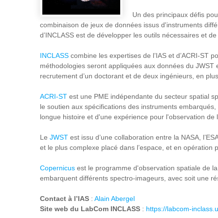
Un des principaux défis po
combinaison de jeux de données issus d'instruments différe
d’INCLASS est de développer les outils nécessaires et de
INCLASS
combine les expertises de l’IAS et d’ACRI-ST p
méthodologies seront appliquées aux données du JWST et
recrutement d’un doctorant et de deux ingénieurs, en plu
ACRI-ST
est une PME indépendante du secteur spatial spéci
le soutien aux spécifications des instruments embarqués
longue histoire et d'une expérience pour l'observation de
Le
JWST
est issu d’une collaboration entre la NASA, l’ESA
et le plus complexe placé dans l’espace, et en opération 
Copernicus
est le programme d'observation spatiale de la
embarquent différents spectro-imageurs, avec soit une rés
Contact à l’IAS
:
Alain Abergel
Site web du LabCom INCLASS
:
https://labcom-inclass.u