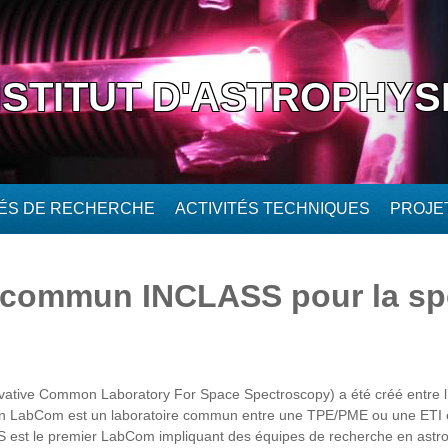
NSTITUT D'ASTROPHYS
TÉS DE RECHERCHE
ACTIVITÉS TECHNIQUES
PROJE
e commun INCLASS pour la sp
vative Common Laboratory For Space Spectroscopy) a été créé entre l
n LabCom est un laboratoire commun entre une TPE/PME ou une ETI et
SS
est le premier LabCom impliquant des équipes de recherche en astr