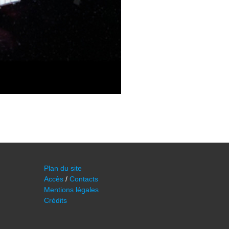
Plan du site
Accès
/
Contacts
Mentions légales
Crédits