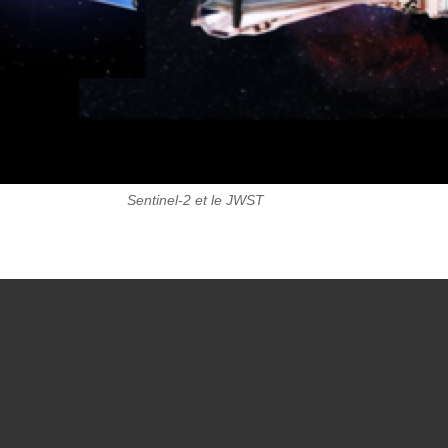
Sentinel-2 et le JWST