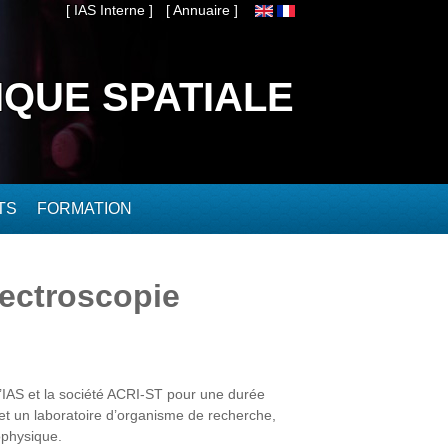
[ IAS Interne ]
[ Annuaire ]
IQUE SPATIALE
TS
FORMATION
ectroscopie
’IAS et
la société
ACRI-ST pour une durée
 un laboratoire d’organisme de recherche,
ophysique.