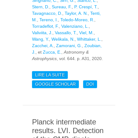
Sirignano, C.
,
Sirri, G.
,
Stanco, L.
,
Stern, D.
,
Sureau, F.
,
P. Crespí, T.
,
Tavagnacco, D.
,
Taylor, A. N.
,
Tenti,
M.
,
Tereno, I.
,
Toledo-Moreo, R.
,
Torradeflot, F.
,
Valenziano, L.
,
Valiviita, J.
,
Vassallo, T.
,
Viel, M.
,
Wang, Y.
,
Welikala, N.
,
Whittaker, L.
,
Zacchei, A.
,
Zamorani, G.
,
Zoubian,
J.
, et
Zucca, E.
,
Astronomy &
Astrophysics
, vol. 644. p. A31, 2020.
LIRE LA SUITE
DE EUCLID
PREPARATION. X. THE
GOOGLE SCHOLAR
DOI
EUCLID PHOTOMETRIC-
REDSHIFT CHALLENGE
Planck intermediate
results. LVI. Detection