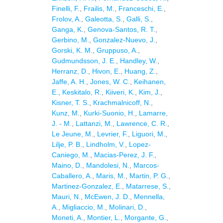
Finelli, F.
,
Frailis, M.
,
Franceschi, E.
,
Frolov, A.
,
Galeotta, S.
,
Galli, S.
,
Ganga, K.
,
Genova-Santos, R. T.
,
Gerbino, M.
,
Gonzalez-Nuevo, J.
,
Gorski, K. M.
,
Gruppuso, A.
,
Gudmundsson, J. E.
,
Handley, W.
,
Herranz, D.
,
Hivon, E.
,
Huang, Z.
,
Jaffe, A. H.
,
Jones, W. C.
,
Keihanen,
E.
,
Keskitalo, R.
,
Kiiveri, K.
,
Kim, J.
,
Kisner, T. S.
,
Krachmalnicoff, N.
,
Kunz, M.
,
Kurki-Suonio, H.
,
Lamarre,
J. - M.
,
Lattanzi, M.
,
Lawrence, C. R.
,
Le Jeune, M.
,
Levrier, F.
,
Liguori, M.
,
Lilje, P. B.
,
Lindholm, V.
,
Lopez-
Caniego, M.
,
Macias-Perez, J. F.
,
Maino, D.
,
Mandolesi, N.
,
Marcos-
Caballero, A.
,
Maris, M.
,
Martin, P. G.
,
Martinez-Gonzalez, E.
,
Matarrese, S.
,
Mauri, N.
,
McEwen, J. D.
,
Mennella,
A.
,
Migliaccio, M.
,
Molinari, D.
,
Moneti, A.
,
Montier, L.
,
Morgante, G.
,