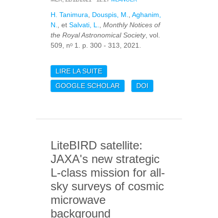
H. Tanimura
,
Douspis, M.
,
Aghanim,
N.
, et
Salvati, L.
,
Monthly Notices of
the Royal Astronomical Society
, vol.
509, nᵒ 1. p. 300 - 313, 2021.
LIRE LA SUITE
DE CONSTRAINING
COSMOLOGY WITH A
GOOGLE SCHOLAR
DOI
NEW ALL-SKY
COMPTON PARAMETER
MAP FROM THE
PLANCK PR4 DATA
LiteBIRD satellite:
JAXA's new strategic
L-class mission for all-
sky surveys of cosmic
microwave
background