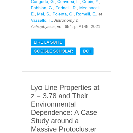
Congedo, G.
,
Conversi, L.
,
Copin, Y.
,
Fabbian, G.
,
Farinelli, R.
,
Medinaceli,
E.
,
Mei, S.
,
Polenta, G.
,
Romelli, E.
, et
Vassallo, T.
,
Astronomy &
Astrophysics
, vol. 654. p. A148, 2021.
LIRE LA SUITE
DE EUCLID :
CONSTRAINING DARK
GOOGLE SCHOLAR
DOI
ENERGY COUPLED TO
ELECTROMAGNETISM
USING ASTROPHYSICAL
AND LABORATORY
DATA
Lyα Line Properties at
z = 3.78 and Their
Environmental
Dependence: A Case
Study around a
Massive Protocluster