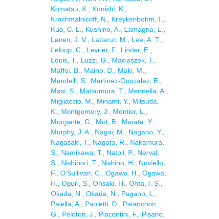
Komatsu, K.
,
Konishi, K.
,
Krachmalnicoff, N.
,
Kreykenbohm, I.
,
Kuo, C. L.
,
Kushino, A.
,
Lamagna, L.
,
Lanen, J. V.
,
Lattanzi, M.
,
Lee, A. T.
,
Leloup, C.
,
Levrier, F.
,
Linder, E.
,
Louis, T.
,
Luzzi, G.
,
Maciaszek, T.
,
Maffei, B.
,
Maino, D.
,
Maki, M.
,
Mandelli, S.
,
Martinez-Gonzalez, E.
,
Masi, S.
,
Matsumura, T.
,
Mennella, A.
,
Migliaccio, M.
,
Minami, Y.
,
Mitsuda,
K.
,
Montgomery, J.
,
Montier, L.
,
Morgante, G.
,
Mot, B.
,
Murata, Y.
,
Murphy, J. A.
,
Nagai, M.
,
Nagano, Y.
,
Nagasaki, T.
,
Nagata, R.
,
Nakamura,
S.
,
Namikawa, T.
,
Natoli, P.
,
Nerval,
S.
,
Nishibori, T.
,
Nishino, H.
,
Noviello,
F.
,
O'Sullivan, C.
,
Ogawa, H.
,
Ogawa,
H.
,
Oguri, S.
,
Ohsaki, H.
,
Ohta, I. S.
,
Okada, N.
,
Okada, N.
,
Pagano, L.
,
Paiella, A.
,
Paoletti, D.
,
Patanchon,
G.
,
Peloton, J.
,
Piacentini, F.
,
Pisano,