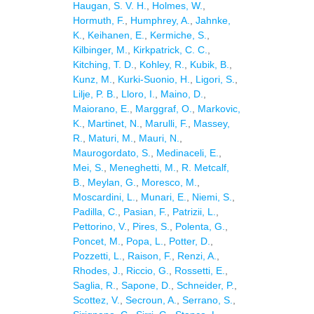
Haugan, S. V. H.
,
Holmes, W.
,
Hormuth, F.
,
Humphrey, A.
,
Jahnke,
K.
,
Keihanen, E.
,
Kermiche, S.
,
Kilbinger, M.
,
Kirkpatrick, C. C.
,
Kitching, T. D.
,
Kohley, R.
,
Kubik, B.
,
Kunz, M.
,
Kurki-Suonio, H.
,
Ligori, S.
,
Lilje, P. B.
,
Lloro, I.
,
Maino, D.
,
Maiorano, E.
,
Marggraf, O.
,
Markovic,
K.
,
Martinet, N.
,
Marulli, F.
,
Massey,
R.
,
Maturi, M.
,
Mauri, N.
,
Maurogordato, S.
,
Medinaceli, E.
,
Mei, S.
,
Meneghetti, M.
,
R. Metcalf,
B.
,
Meylan, G.
,
Moresco, M.
,
Moscardini, L.
,
Munari, E.
,
Niemi, S.
,
Padilla, C.
,
Pasian, F.
,
Patrizii, L.
,
Pettorino, V.
,
Pires, S.
,
Polenta, G.
,
Poncet, M.
,
Popa, L.
,
Potter, D.
,
Pozzetti, L.
,
Raison, F.
,
Renzi, A.
,
Rhodes, J.
,
Riccio, G.
,
Rossetti, E.
,
Saglia, R.
,
Sapone, D.
,
Schneider, P.
,
Scottez, V.
,
Secroun, A.
,
Serrano, S.
,