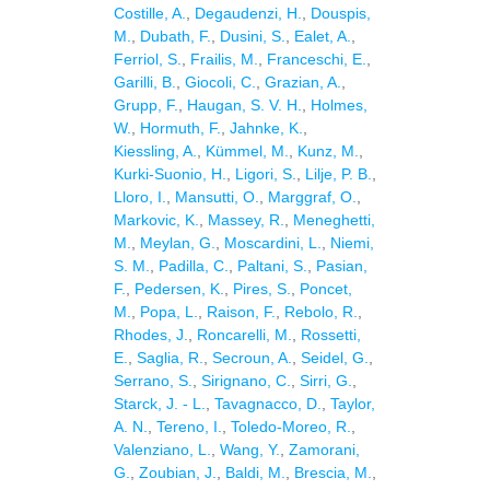
Costille, A.
,
Degaudenzi, H.
,
Douspis,
M.
,
Dubath, F.
,
Dusini, S.
,
Ealet, A.
,
Ferriol, S.
,
Frailis, M.
,
Franceschi, E.
,
Garilli, B.
,
Giocoli, C.
,
Grazian, A.
,
Grupp, F.
,
Haugan, S. V. H.
,
Holmes,
W.
,
Hormuth, F.
,
Jahnke, K.
,
Kiessling, A.
,
Kümmel, M.
,
Kunz, M.
,
Kurki-Suonio, H.
,
Ligori, S.
,
Lilje, P. B.
,
Lloro, I.
,
Mansutti, O.
,
Marggraf, O.
,
Markovic, K.
,
Massey, R.
,
Meneghetti,
M.
,
Meylan, G.
,
Moscardini, L.
,
Niemi,
S. M.
,
Padilla, C.
,
Paltani, S.
,
Pasian,
F.
,
Pedersen, K.
,
Pires, S.
,
Poncet,
M.
,
Popa, L.
,
Raison, F.
,
Rebolo, R.
,
Rhodes, J.
,
Roncarelli, M.
,
Rossetti,
E.
,
Saglia, R.
,
Secroun, A.
,
Seidel, G.
,
Serrano, S.
,
Sirignano, C.
,
Sirri, G.
,
Starck, J. - L.
,
Tavagnacco, D.
,
Taylor,
A. N.
,
Tereno, I.
,
Toledo-Moreo, R.
,
Valenziano, L.
,
Wang, Y.
,
Zamorani,
G.
,
Zoubian, J.
,
Baldi, M.
,
Brescia, M.
,