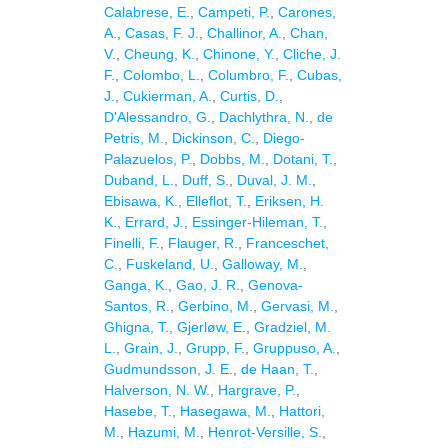
Calabrese, E.
,
Campeti, P.
,
Carones,
A.
,
Casas, F. J.
,
Challinor, A.
,
Chan,
V.
,
Cheung, K.
,
Chinone, Y.
,
Cliche, J.
F.
,
Colombo, L.
,
Columbro, F.
,
Cubas,
J.
,
Cukierman, A.
,
Curtis, D.
,
D'Alessandro, G.
,
Dachlythra, N.
,
de
Petris, M.
,
Dickinson, C.
,
Diego-
Palazuelos, P.
,
Dobbs, M.
,
Dotani, T.
,
Duband, L.
,
Duff, S.
,
Duval, J. M.
,
Ebisawa, K.
,
Elleflot, T.
,
Eriksen, H.
K.
,
Errard, J.
,
Essinger-Hileman, T.
,
Finelli, F.
,
Flauger, R.
,
Franceschet,
C.
,
Fuskeland, U.
,
Galloway, M.
,
Ganga, K.
,
Gao, J. R.
,
Genova-
Santos, R.
,
Gerbino, M.
,
Gervasi, M.
,
Ghigna, T.
,
Gjerløw, E.
,
Gradziel, M.
L.
,
Grain, J.
,
Grupp, F.
,
Gruppuso, A.
,
Gudmundsson, J. E.
,
de Haan, T.
,
Halverson, N. W.
,
Hargrave, P.
,
Hasebe, T.
,
Hasegawa, M.
,
Hattori,
M.
,
Hazumi, M.
,
Henrot-Versille, S.
,