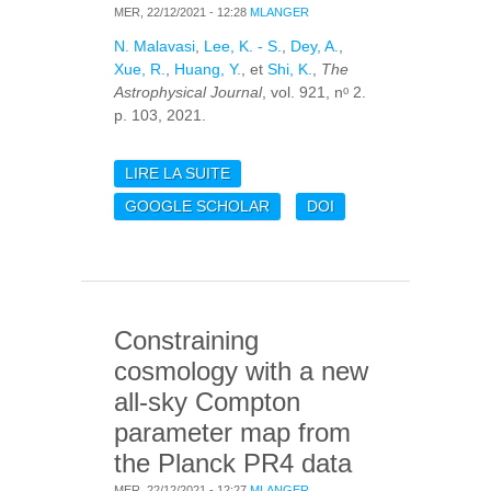
MER, 22/12/2021 - 12:28
MLANGER
N. Malavasi
,
Lee, K. - S.
,
Dey, A.
,
Xue, R.
,
Huang, Y.
, et
Shi, K.
,
The
Astrophysical Journal
, vol. 921, nᵒ 2.
p. 103, 2021.
LIRE LA SUITE
DE LYΑ LINE
PROPERTIES AT Z =
GOOGLE SCHOLAR
DOI
3.78 AND THEIR
ENVIRONMENTAL
DEPENDENCE: A CASE
STUDY AROUND A
MASSIVE
Constraining
PROTOCLUSTER
cosmology with a new
all-sky Compton
parameter map from
the Planck PR4 data
MER, 22/12/2021 - 12:27
MLANGER