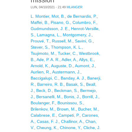
LUN, 04/10/2021 - 21:49
MLANGER
L. Montier
,
Mot, B.
,
de Bernardis, P.
,
Maffei, B.
,
Pisano, G.
,
Columbro, F.
,
Gudmundsson, J. E.
,
Henrot-Versille,
S.
,
Lamagna, L.
,
Montgomery, J.
,
Prouvé, T.
,
Russell, M.
,
Savini, G.
,
Stever, S.
,
Thompson, K. L.
,
Tsujimoto, M.
,
Tucker, C.
,
Westbrook,
B.
,
Ade, P. A. R.
,
Adler, A.
,
Allys, E.
,
Arnold, K.
,
Auguste, D.
,
Aumont, J.
,
Aurlien, R.
,
Austermann, J.
,
Baccigalupi, C.
,
Banday, A. J.
,
Banerji,
R.
,
Barreiro, R. B.
,
Basak, S.
,
Beall,
J.
,
Beck, D.
,
Beckman, S.
,
Bermejo,
J.
,
Bersanelli, M.
,
Bonis, J.
,
Borrill, J.
,
Boulanger, F.
,
Bounissou, S.
,
Brilenkov, M.
,
Brown, M.
,
Bucher, M.
,
Calabrese, E.
,
Campeti, P.
,
Carones,
A.
,
Casas, F. J.
,
Challinor, A.
,
Chan,
V.
,
Cheung, K.
,
Chinone, Y.
,
Cliche, J.