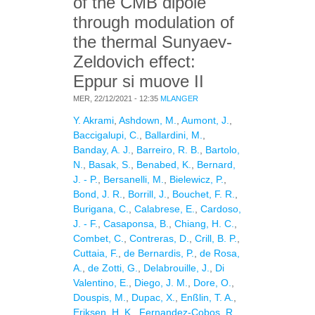
of the CMB dipole
through modulation of
the thermal Sunyaev-
Zeldovich effect:
Eppur si muove II
MER, 22/12/2021 - 12:35
MLANGER
Y. Akrami
,
Ashdown, M.
,
Aumont, J.
,
Baccigalupi, C.
,
Ballardini, M.
,
Banday, A. J.
,
Barreiro, R. B.
,
Bartolo,
N.
,
Basak, S.
,
Benabed, K.
,
Bernard,
J. - P.
,
Bersanelli, M.
,
Bielewicz, P.
,
Bond, J. R.
,
Borrill, J.
,
Bouchet, F. R.
,
Burigana, C.
,
Calabrese, E.
,
Cardoso,
J. - F.
,
Casaponsa, B.
,
Chiang, H. C.
,
Combet, C.
,
Contreras, D.
,
Crill, B. P.
,
Cuttaia, F.
,
de Bernardis, P.
,
de Rosa,
A.
,
de Zotti, G.
,
Delabrouille, J.
,
Di
Valentino, E.
,
Diego, J. M.
,
Dore, O.
,
Douspis, M.
,
Dupac, X.
,
Enßlin, T. A.
,
Eriksen, H. K.
,
Fernandez-Cobos, R.
,