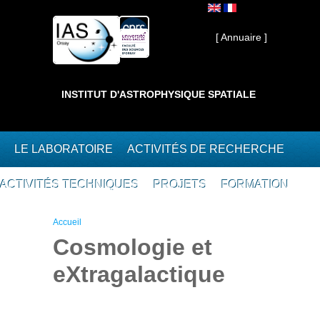
Aller au contenu principal
Interne ]
[ Annuaire ]
INSTITUT D'ASTROPHYSIQUE SPATIALE
LE LABORATOIRE
ACTIVITÉS DE RECHERCHE
ACTIVITÉS TECHNIQUES
PROJETS
FORMATION
Vous êtes ici
Accueil
Cosmologie et
eXtragalactique