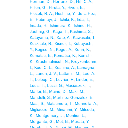
Herman, D.
,
Herranz, D.
,
Hill, C. A.
,
Hilton, G.
,
Hirota, Y.
,
Hivon, E.
,
Hlozek, R. A.
,
Hoshino, Y.
,
de la Hoz,
E.
,
Hubmayr, J.
,
Ichiki, K.
,
Iida, T.
,
Imada, H.
,
Ishimura, K.
,
Ishino, H.
,
Jaehnig, G.
,
Kaga, T.
,
Kashima, S.
,
Katayama, N.
,
Kato, A.
,
Kawasaki, T.
,
Keskitalo, R.
,
Kisner, T.
,
Kobayashi,
Y.
,
Kogiso, N.
,
Kogut, A.
,
Kohri, K.
,
Komatsu, E.
,
Komatsu, K.
,
Konishi,
K.
,
Krachmalnicoff, N.
,
Kreykenbohm,
I.
,
Kuo, C. L.
,
Kushino, A.
,
Lamagna,
L.
,
Lanen, J. V.
,
Lattanzi, M.
,
Lee, A.
T.
,
Leloup, C.
,
Levrier, F.
,
Linder, E.
,
Louis, T.
,
Luzzi, G.
,
Maciaszek, T.
,
Maffei, B.
,
Maino, D.
,
Maki, M.
,
Mandelli, S.
,
Martinez-Gonzalez, E.
,
Masi, S.
,
Matsumura, T.
,
Mennella, A.
,
Migliaccio, M.
,
Minanmi, Y.
,
Mitsuda,
K.
,
Montgomery, J.
,
Montier, L.
,
Morgante, G.
,
Mot, B.
,
Murata, Y.
,
Murphy, J. A.
,
Nagai, M.
,
Nagano, Y.
,