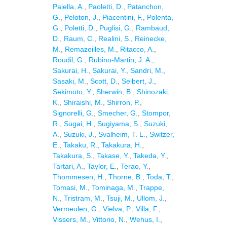
Paiella, A.
,
Paoletti, D.
,
Patanchon,
G.
,
Peloton, J.
,
Piacentini, F.
,
Polenta,
G.
,
Poletti, D.
,
Puglisi, G.
,
Rambaud,
D.
,
Raum, C.
,
Realini, S.
,
Reinecke,
M.
,
Remazeilles, M.
,
Ritacco, A.
,
Roudil, G.
,
Rubino-Martin, J. A.
,
Sakurai, H.
,
Sakurai, Y.
,
Sandri, M.
,
Sasaki, M.
,
Scott, D.
,
Seibert, J.
,
Sekimoto, Y.
,
Sherwin, B.
,
Shinozaki,
K.
,
Shiraishi, M.
,
Shirron, P.
,
Signorelli, G.
,
Smecher, G.
,
Stompor,
R.
,
Sugai, H.
,
Sugiyama, S.
,
Suzuki,
A.
,
Suzuki, J.
,
Svalheim, T. L.
,
Switzer,
E.
,
Takaku, R.
,
Takakura, H.
,
Takakura, S.
,
Takase, Y.
,
Takeda, Y.
,
Tartari, A.
,
Taylor, E.
,
Terao, Y.
,
Thommesen, H.
,
Thorne, B.
,
Toda, T.
,
Tomasi, M.
,
Tominaga, M.
,
Trappe,
N.
,
Tristram, M.
,
Tsuji, M.
,
Ullom, J.
,
Vermeulen, G.
,
Vielva, P.
,
Villa, F.
,
Vissers, M.
,
Vittorio, N.
,
Wehus, I.
,