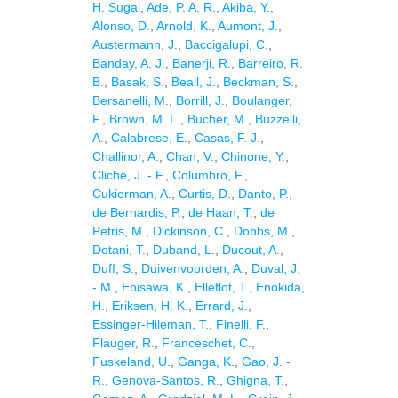
H. Sugai
,
Ade, P. A. R.
,
Akiba, Y.
,
Alonso, D.
,
Arnold, K.
,
Aumont, J.
,
Austermann, J.
,
Baccigalupi, C.
,
Banday, A. J.
,
Banerji, R.
,
Barreiro, R.
B.
,
Basak, S.
,
Beall, J.
,
Beckman, S.
,
Bersanelli, M.
,
Borrill, J.
,
Boulanger,
F.
,
Brown, M. L.
,
Bucher, M.
,
Buzzelli,
A.
,
Calabrese, E.
,
Casas, F. J.
,
Challinor, A.
,
Chan, V.
,
Chinone, Y.
,
Cliche, J. - F.
,
Columbro, F.
,
Cukierman, A.
,
Curtis, D.
,
Danto, P.
,
de Bernardis, P.
,
de Haan, T.
,
de
Petris, M.
,
Dickinson, C.
,
Dobbs, M.
,
Dotani, T.
,
Duband, L.
,
Ducout, A.
,
Duff, S.
,
Duivenvoorden, A.
,
Duval, J.
- M.
,
Ebisawa, K.
,
Elleflot, T.
,
Enokida,
H.
,
Eriksen, H. K.
,
Errard, J.
,
Essinger-Hileman, T.
,
Finelli, F.
,
Flauger, R.
,
Franceschet, C.
,
Fuskeland, U.
,
Ganga, K.
,
Gao, J. -
R.
,
Genova-Santos, R.
,
Ghigna, T.
,