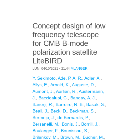
COSMOLOGY
Concept design of low
frequency telescope
for CMB B-mode
polarization satellite
LiteBIRD
LUN, 04/10/2021 - 21:44
MLANGER
Y. Sekimoto
,
Ade, P. A. R.
,
Adler, A.
,
Allys, E.
,
Arnold, K.
,
Auguste, D.
,
Aumont, J.
,
Aurlien, R.
,
Austermann,
J.
,
Baccigalupi, C.
,
Banday, A. J.
,
Banerji, R.
,
Barreiro, R. B.
,
Basak, S.
,
Beall, J.
,
Beck, D.
,
Beckman, S.
,
Bermejo, J.
,
de Bernardis, P.
,
Bersanelli, M.
,
Bonis, J.
,
Borrill, J.
,
Boulanger, F.
,
Bounissou, S.
,
Brilenkov, M.
,
Brown, M.
,
Bucher, M.
,