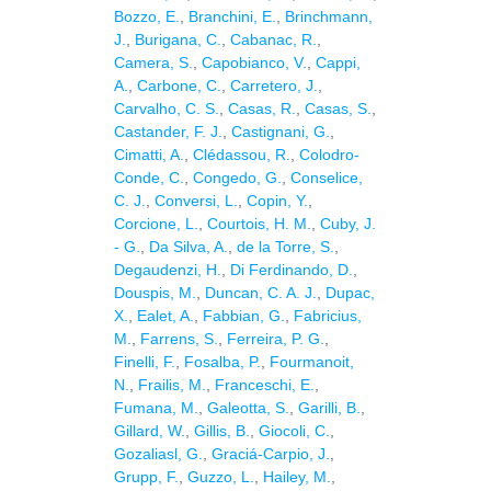
Bozzo, E.
,
Branchini, E.
,
Brinchmann,
J.
,
Burigana, C.
,
Cabanac, R.
,
Camera, S.
,
Capobianco, V.
,
Cappi,
A.
,
Carbone, C.
,
Carretero, J.
,
Carvalho, C. S.
,
Casas, R.
,
Casas, S.
,
Castander, F. J.
,
Castignani, G.
,
Cimatti, A.
,
Clédassou, R.
,
Colodro-
Conde, C.
,
Congedo, G.
,
Conselice,
C. J.
,
Conversi, L.
,
Copin, Y.
,
Corcione, L.
,
Courtois, H. M.
,
Cuby, J.
- G.
,
Da Silva, A.
,
de la Torre, S.
,
Degaudenzi, H.
,
Di Ferdinando, D.
,
Douspis, M.
,
Duncan, C. A. J.
,
Dupac,
X.
,
Ealet, A.
,
Fabbian, G.
,
Fabricius,
M.
,
Farrens, S.
,
Ferreira, P. G.
,
Finelli, F.
,
Fosalba, P.
,
Fourmanoit,
N.
,
Frailis, M.
,
Franceschi, E.
,
Fumana, M.
,
Galeotta, S.
,
Garilli, B.
,
Gillard, W.
,
Gillis, B.
,
Giocoli, C.
,
Gozaliasl, G.
,
Graciá-Carpio, J.
,
Grupp, F.
,
Guzzo, L.
,
Hailey, M.
,