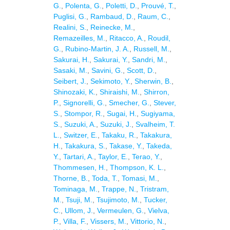
G.
,
Polenta, G.
,
Poletti, D.
,
Prouvé, T.
,
Puglisi, G.
,
Rambaud, D.
,
Raum, C.
,
Realini, S.
,
Reinecke, M.
,
Remazeilles, M.
,
Ritacco, A.
,
Roudil,
G.
,
Rubino-Martin, J. A.
,
Russell, M.
,
Sakurai, H.
,
Sakurai, Y.
,
Sandri, M.
,
Sasaki, M.
,
Savini, G.
,
Scott, D.
,
Seibert, J.
,
Sekimoto, Y.
,
Sherwin, B.
,
Shinozaki, K.
,
Shiraishi, M.
,
Shirron,
P.
,
Signorelli, G.
,
Smecher, G.
,
Stever,
S.
,
Stompor, R.
,
Sugai, H.
,
Sugiyama,
S.
,
Suzuki, A.
,
Suzuki, J.
,
Svalheim, T.
L.
,
Switzer, E.
,
Takaku, R.
,
Takakura,
H.
,
Takakura, S.
,
Takase, Y.
,
Takeda,
Y.
,
Tartari, A.
,
Taylor, E.
,
Terao, Y.
,
Thommesen, H.
,
Thompson, K. L.
,
Thorne, B.
,
Toda, T.
,
Tomasi, M.
,
Tominaga, M.
,
Trappe, N.
,
Tristram,
M.
,
Tsuji, M.
,
Tsujimoto, M.
,
Tucker,
C.
,
Ullom, J.
,
Vermeulen, G.
,
Vielva,
P.
,
Villa, F.
,
Vissers, M.
,
Vittorio, N.
,