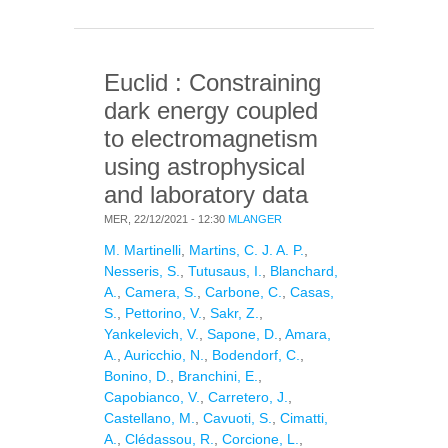
CMB DIPOLE THROUGH
MODULATION OF THE
THERMAL SUNYAEV-
Euclid : Constraining
ZELDOVICH EFFECT:
EPPUR SI MUOVE II
dark energy coupled
to electromagnetism
using astrophysical
and laboratory data
MER, 22/12/2021 - 12:30
MLANGER
M. Martinelli
,
Martins, C. J. A. P.
,
Nesseris, S.
,
Tutusaus, I.
,
Blanchard,
A.
,
Camera, S.
,
Carbone, C.
,
Casas,
S.
,
Pettorino, V.
,
Sakr, Z.
,
Yankelevich, V.
,
Sapone, D.
,
Amara,
A.
,
Auricchio, N.
,
Bodendorf, C.
,
Bonino, D.
,
Branchini, E.
,
Capobianco, V.
,
Carretero, J.
,
Castellano, M.
,
Cavuoti, S.
,
Cimatti,
A.
,
Clédassou, R.
,
Corcione, L.
,