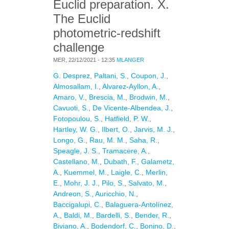
Euclid preparation. X.
The Euclid
photometric-redshift
challenge
MER, 22/12/2021 - 12:35
MLANGER
G. Desprez
,
Paltani, S.
,
Coupon, J.
,
Almosallam, I.
,
Alvarez-Ayllon, A.
,
Amaro, V.
,
Brescia, M.
,
Brodwin, M.
,
Cavuoti, S.
,
De Vicente-Albendea, J.
,
Fotopoulou, S.
,
Hatfield, P. W.
,
Hartley, W. G.
,
Ilbert, O.
,
Jarvis, M. J.
,
Longo, G.
,
Rau, M. M.
,
Saha, R.
,
Speagle, J. S.
,
Tramacere, A.
,
Castellano, M.
,
Dubath, F.
,
Galametz,
A.
,
Kuemmel, M.
,
Laigle, C.
,
Merlin,
E.
,
Mohr, J. J.
,
Pilo, S.
,
Salvato, M.
,
Andreon, S.
,
Auricchio, N.
,
Baccigalupi, C.
,
Balaguera-Antolínez,
A.
,
Baldi, M.
,
Bardelli, S.
,
Bender, R.
,
Biviano, A.
,
Bodendorf, C.
,
Bonino, D.
,