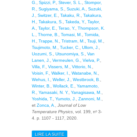
G.
,
Spizzi, P.
,
Stever, S. L.
,
Stompor,
R.
,
Sugiyama, S.
,
Suzuki, A.
,
Suzuki,
J.
,
Switzer, E.
,
Takaku, R.
,
Takakura,
H.
,
Takakura, S.
,
Takeda, Y.
,
Taylor,
A.
,
Taylor, E.
,
Terao, Y.
,
Thompson, K.
L.
,
Thorne, B.
,
Tomasi, M.
,
Tomida,
H.
,
Trappe, N.
,
Tristram, M.
,
Tsuji, M.
,
Tsujimoto, M.
,
Tucker, C.
,
Ullom, J.
,
Uozumi, S.
,
Utsunomiya, S.
,
Van
Lanen, J.
,
Vermeulen, G.
,
Vielva, P.
,
Villa, F.
,
Vissers, M.
,
Vittorio, N.
,
Voisin, F.
,
Walker, I.
,
Watanabe, N.
,
Wehus, I.
,
Weller, J.
,
Westbrook, B.
,
Winter, B.
,
Wollack, E.
,
Yamamoto,
R.
,
Yamasaki, N. Y.
,
Yanagisawa, M.
,
Yoshida, T.
,
Yumoto, J.
,
Zannoni, M.
,
et
Zonca, A.
,
Journal of Low
Temperature Physics
, vol. 199, nᵒ 3-
4. p. 1107 - 1117, 2020.
LIRE LA SUITE
DE UPDATED DESIGN