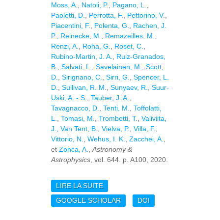
Moss, A.
,
Natoli, P.
,
Pagano, L.
,
Paoletti, D.
,
Perrotta, F.
,
Pettorino, V.
,
Piacentini, F.
,
Polenta, G.
,
Rachen, J.
P.
,
Reinecke, M.
,
Remazeilles, M.
,
Renzi, A.
,
Roha, G.
,
Roset, C.
,
Rubino-Martin, J. A.
,
Ruiz-Granados,
B.
,
Salvati, L.
,
Savelainen, M.
,
Scott,
D.
,
Sirignano, C.
,
Sirri, G.
,
Spencer, L.
D.
,
Sullivan, R. M.
,
Sunyaev, R.
,
Suur-
Uski, A. - S.
,
Tauber, J. A.
,
Tavagnacco, D.
,
Tenti, M.
,
Toffolatti,
L.
,
Tomasi, M.
,
Trombetti, T.
,
Valiviita,
J.
,
Van Tent, B.
,
Vielva, P.
,
Villa, F.
,
Vittorio, N.
,
Wehus, I. K.
,
Zacchei, A.
,
et
Zonca, A.
,
Astronomy &
Astrophysics
, vol. 644. p. A100, 2020.
LIRE LA SUITE
DE PLANCK
INTERMEDIATE
GOOGLE SCHOLAR
DOI
RESULTS. LVI.
DETECTION OF THE