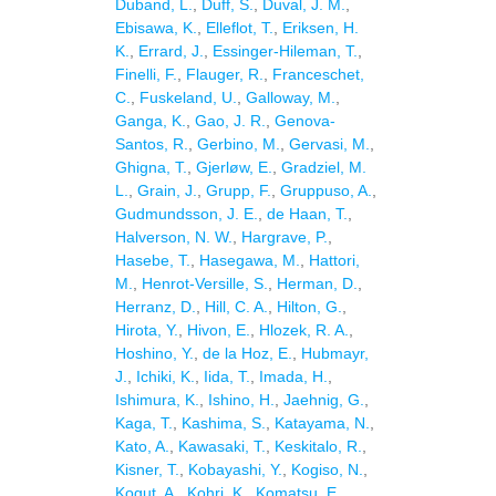
Duband, L.
,
Duff, S.
,
Duval, J. M.
,
Ebisawa, K.
,
Elleflot, T.
,
Eriksen, H.
K.
,
Errard, J.
,
Essinger-Hileman, T.
,
Finelli, F.
,
Flauger, R.
,
Franceschet,
C.
,
Fuskeland, U.
,
Galloway, M.
,
Ganga, K.
,
Gao, J. R.
,
Genova-
Santos, R.
,
Gerbino, M.
,
Gervasi, M.
,
Ghigna, T.
,
Gjerløw, E.
,
Gradziel, M.
L.
,
Grain, J.
,
Grupp, F.
,
Gruppuso, A.
,
Gudmundsson, J. E.
,
de Haan, T.
,
Halverson, N. W.
,
Hargrave, P.
,
Hasebe, T.
,
Hasegawa, M.
,
Hattori,
M.
,
Henrot-Versille, S.
,
Herman, D.
,
Herranz, D.
,
Hill, C. A.
,
Hilton, G.
,
Hirota, Y.
,
Hivon, E.
,
Hlozek, R. A.
,
Hoshino, Y.
,
de la Hoz, E.
,
Hubmayr,
J.
,
Ichiki, K.
,
Iida, T.
,
Imada, H.
,
Ishimura, K.
,
Ishino, H.
,
Jaehnig, G.
,
Kaga, T.
,
Kashima, S.
,
Katayama, N.
,
Kato, A.
,
Kawasaki, T.
,
Keskitalo, R.
,
Kisner, T.
,
Kobayashi, Y.
,
Kogiso, N.
,
Kogut, A.
,
Kohri, K.
,
Komatsu, E.
,