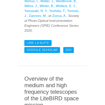
Wehus, I.
,
Weller, J.
,
Westbrook, B.
,
Wilms, J.
,
Winter, B.
,
Wollack, E. J.
,
Yamasaki, N. Y.
,
Yoshida, T.
,
Yumoto,
J.
,
Zannoni, M.
, et
Zonca, A.
,
Society
of Photo-Optical Instrumentation
Engineers (SPIE) Conference Series
.
2020.
LIRE LA SUITE
DE LITEBIRD
SATELLITE: JAXA'S NEW
GOOGLE SCHOLAR
DOI
STRATEGIC L-CLASS
MISSION FOR ALL-SKY
SURVEYS OF COSMIC
MICROWAVE
BACKGROUND
Overview of the
POLARIZATION
medium and high
frequency telescopes
of the LiteBIRD space
mission