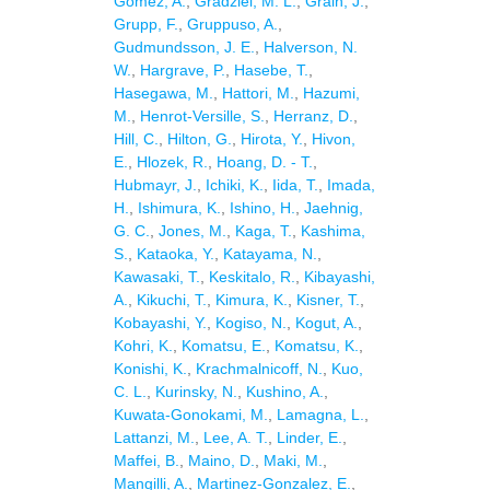
Gomez, A.
,
Gradziel, M. L.
,
Grain, J.
,
Grupp, F.
,
Gruppuso, A.
,
Gudmundsson, J. E.
,
Halverson, N.
W.
,
Hargrave, P.
,
Hasebe, T.
,
Hasegawa, M.
,
Hattori, M.
,
Hazumi,
M.
,
Henrot-Versille, S.
,
Herranz, D.
,
Hill, C.
,
Hilton, G.
,
Hirota, Y.
,
Hivon,
E.
,
Hlozek, R.
,
Hoang, D. - T.
,
Hubmayr, J.
,
Ichiki, K.
,
Iida, T.
,
Imada,
H.
,
Ishimura, K.
,
Ishino, H.
,
Jaehnig,
G. C.
,
Jones, M.
,
Kaga, T.
,
Kashima,
S.
,
Kataoka, Y.
,
Katayama, N.
,
Kawasaki, T.
,
Keskitalo, R.
,
Kibayashi,
A.
,
Kikuchi, T.
,
Kimura, K.
,
Kisner, T.
,
Kobayashi, Y.
,
Kogiso, N.
,
Kogut, A.
,
Kohri, K.
,
Komatsu, E.
,
Komatsu, K.
,
Konishi, K.
,
Krachmalnicoff, N.
,
Kuo,
C. L.
,
Kurinsky, N.
,
Kushino, A.
,
Kuwata-Gonokami, M.
,
Lamagna, L.
,
Lattanzi, M.
,
Lee, A. T.
,
Linder, E.
,
Maffei, B.
,
Maino, D.
,
Maki, M.
,
Mangilli, A.
,
Martinez-Gonzalez, E.
,