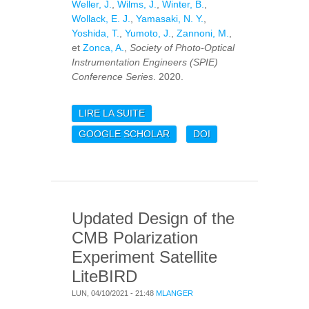
Weller, J.
,
Wilms, J.
,
Winter, B.
,
Wollack, E. J.
,
Yamasaki, N. Y.
,
Yoshida, T.
,
Yumoto, J.
,
Zannoni, M.
,
et
Zonca, A.
,
Society of Photo-Optical
Instrumentation Engineers (SPIE)
Conference Series
. 2020.
LIRE LA SUITE
DE OVERVIEW OF THE
MEDIUM AND HIGH
GOOGLE SCHOLAR
DOI
FREQUENCY
TELESCOPES OF THE
LITEBIRD SPACE
MISSION
Updated Design of the
CMB Polarization
Experiment Satellite
LiteBIRD
LUN, 04/10/2021 - 21:48
MLANGER