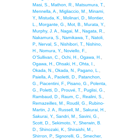
Masi, S.
,
Mathon, R.
,
Matsumura, T.
,
Mennella, A.
,
Migliaccio, M.
,
Minami,
Y.
,
Mistuda, K.
,
Molinari, D.
,
Montier,
L.
,
Morgante, G.
,
Mot, B.
,
Murata, Y.
,
Murphy, J. A.
,
Nagai, M.
,
Nagata, R.
,
Nakamura, S.
,
Namikawa, T.
,
Natoli,
P.
,
Nerval, S.
,
Nishibori, T.
,
Nishino,
H.
,
Nomura, Y.
,
Noviello, F.
,
O’Sullivan, C.
,
Ochi, H.
,
Ogawa, H.
,
Ogawa, H.
,
Ohsaki, H.
,
Ohta, I.
,
Okada, N.
,
Okada, N.
,
Pagano, L.
,
Paiella, A.
,
Paoletti, D.
,
Patanchon,
G.
,
Piacentini, F.
,
Pisano, G.
,
Polenta,
G.
,
Poletti, D.
,
Prouvé, T.
,
Puglisi, G.
,
Rambaud, D.
,
Raum, C.
,
Realini, S.
,
Remazeilles, M.
,
Roudil, G.
,
Rubino-
Martin, J. A.
,
Russell, M.
,
Sakurai, H.
,
Sakurai, Y.
,
Sandri, M.
,
Savini, G.
,
Scott, D.
,
Sekimoto, Y.
,
Sherwin, B.
D.
,
Shinozaki, K.
,
Shiraishi, M.
,
Shirron, P.
,
Signorelli, G.
,
Smecher,