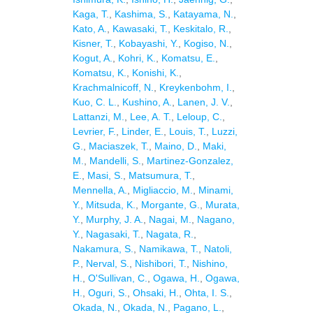
Kaga, T.
,
Kashima, S.
,
Katayama, N.
,
Kato, A.
,
Kawasaki, T.
,
Keskitalo, R.
,
Kisner, T.
,
Kobayashi, Y.
,
Kogiso, N.
,
Kogut, A.
,
Kohri, K.
,
Komatsu, E.
,
Komatsu, K.
,
Konishi, K.
,
Krachmalnicoff, N.
,
Kreykenbohm, I.
,
Kuo, C. L.
,
Kushino, A.
,
Lanen, J. V.
,
Lattanzi, M.
,
Lee, A. T.
,
Leloup, C.
,
Levrier, F.
,
Linder, E.
,
Louis, T.
,
Luzzi,
G.
,
Maciaszek, T.
,
Maino, D.
,
Maki,
M.
,
Mandelli, S.
,
Martinez-Gonzalez,
E.
,
Masi, S.
,
Matsumura, T.
,
Mennella, A.
,
Migliaccio, M.
,
Minami,
Y.
,
Mitsuda, K.
,
Morgante, G.
,
Murata,
Y.
,
Murphy, J. A.
,
Nagai, M.
,
Nagano,
Y.
,
Nagasaki, T.
,
Nagata, R.
,
Nakamura, S.
,
Namikawa, T.
,
Natoli,
P.
,
Nerval, S.
,
Nishibori, T.
,
Nishino,
H.
,
O'Sullivan, C.
,
Ogawa, H.
,
Ogawa,
H.
,
Oguri, S.
,
Ohsaki, H.
,
Ohta, I. S.
,
Okada, N.
,
Okada, N.
,
Pagano, L.
,