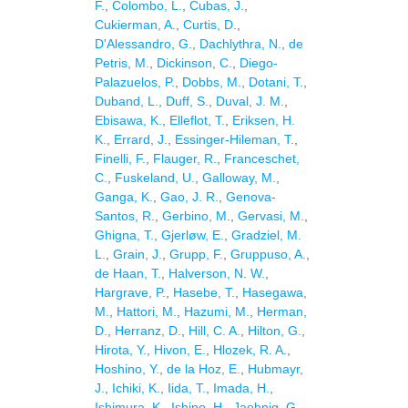
F.
,
Colombo, L.
,
Cubas, J.
,
Cukierman, A.
,
Curtis, D.
,
D'Alessandro, G.
,
Dachlythra, N.
,
de
Petris, M.
,
Dickinson, C.
,
Diego-
Palazuelos, P.
,
Dobbs, M.
,
Dotani, T.
,
Duband, L.
,
Duff, S.
,
Duval, J. M.
,
Ebisawa, K.
,
Elleflot, T.
,
Eriksen, H.
K.
,
Errard, J.
,
Essinger-Hileman, T.
,
Finelli, F.
,
Flauger, R.
,
Franceschet,
C.
,
Fuskeland, U.
,
Galloway, M.
,
Ganga, K.
,
Gao, J. R.
,
Genova-
Santos, R.
,
Gerbino, M.
,
Gervasi, M.
,
Ghigna, T.
,
Gjerløw, E.
,
Gradziel, M.
L.
,
Grain, J.
,
Grupp, F.
,
Gruppuso, A.
,
de Haan, T.
,
Halverson, N. W.
,
Hargrave, P.
,
Hasebe, T.
,
Hasegawa,
M.
,
Hattori, M.
,
Hazumi, M.
,
Herman,
D.
,
Herranz, D.
,
Hill, C. A.
,
Hilton, G.
,
Hirota, Y.
,
Hivon, E.
,
Hlozek, R. A.
,
Hoshino, Y.
,
de la Hoz, E.
,
Hubmayr,
J.
,
Ichiki, K.
,
Iida, T.
,
Imada, H.
,
Ishimura, K.
,
Ishino, H.
,
Jaehnig, G.
,