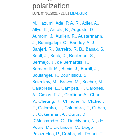
polarization
LUN, 04/10/2021 - 21:51
MLANGER
M. Hazumi
,
Ade, P. A. R.
,
Adler, A.
,
Allys, E.
,
Arnold, K.
,
Auguste, D.
,
Aumont, J.
,
Aurlien, R.
,
Austermann,
J.
,
Baccigalupi, C.
,
Banday, A. J.
,
Banjeri, R.
,
Barreiro, R. B.
,
Basak, S.
,
Beall, J.
,
Beck, D.
,
Beckman, S.
,
Bermejo, J.
,
de Bernardis, P.
,
Bersanelli, M.
,
Bonis, J.
,
Borrill, J.
,
Boulanger, F.
,
Bounissou, S.
,
Brilenkov, M.
,
Brown, M.
,
Bucher, M.
,
Calabrese, E.
,
Campeti, P.
,
Carones,
A.
,
Casas, F. J.
,
Challinor, A.
,
Chan,
V.
,
Cheung, K.
,
Chinone, Y.
,
Cliche, J.
F.
,
Colombo, L.
,
Columbro, F.
,
Cubas,
J.
,
Cukierman, A.
,
Curtis, D.
,
D'Alessandro, G.
,
Dachlythra, N.
,
de
Petris, M.
,
Dickinson, C.
,
Diego-
Palazuelos, P.
,
Dobbs, M.
,
Dotani, T.
,