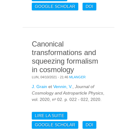
OF THE CMB
GOOGLE SCHOLAR
DOI
POLARIZATION
EXPERIMENT
SATELLITE LITEBIRD
Canonical
transformations and
squeezing formalism
in cosmology
LUN, 04/10/2021 - 21:46
MLANGER
J. Grain
et
Vennin, V.
,
Journal of
Cosmology and Astroparticle Physics
,
vol. 2020, nᵒ 02. p. 022 - 022, 2020.
LIRE LA SUITE
DE CANONICAL
TRANSFORMATIONS
GOOGLE SCHOLAR
DOI
AND SQUEEZING
FORMALISM IN