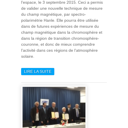
l'espace
,
le 3 septembre 2015. Ce
ci
a permis
de valider une nouvelle technique de mesure
du champ magnétique,
par
spectro-
polarimétrie
Hanle
.
Elle
pourra être utilisée
dans de futures expériences de mesure du
champ magnétique dans la chromosphère et
dans
la région de transition chromosphère-
couronne, et donc de mieux comprendre
l'activité dans ces régions de l'atmosphère
solaire.
LIRE LA SUITE
DE PREMIÈRE
EXPLORATION DIRECTE DU
CHAMP MAGNÉTIQUE DANS
LA HAUTE ATMOSPHÈRE DU
SOLEIL: LA SPECTRO-
POLARIMÉTRIE EN
ULTRAVIOLET OUVRE UNE
NOUVELLE VOIE POUR LA
PHYSIQUE SOLAIRE