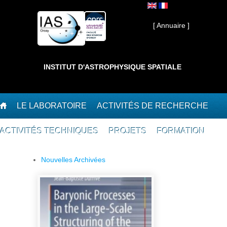
Aller au contenu principal
Interne ]
[ Annuaire ]
INSTITUT D'ASTROPHYSIQUE SPATIALE
LE LABORATOIRE
ACTIVITÉS DE RECHERCHE
ACTIVITÉS TECHNIQUES
PROJETS
FORMATION
Nouvelles Archivées