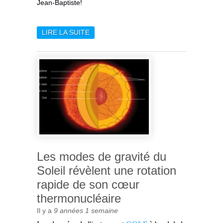
Jean-Baptiste!
LIRE LA SUITE
DE LE SPRINGER THESIS
AWARD ATTRIBUÉ À UN
ANCIEN DOCTORANT DE
L’IAS
Les modes de gravité du
Soleil révèlent une rotation
rapide de son cœur
thermonucléaire
Il y a
9 années 1 semaine