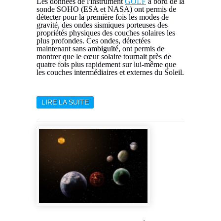
Les données de l'instrument
GOLF
à bord de la
sonde SOHO (ESA et NASA) ont permis de
détecter pour la première fois les modes de
gravité, des ondes sismiques porteuses des
propriétés physiques des couches solaires les
plus profondes. Ces ondes, détectées
maintenant sans ambiguïté, ont permis de
montrer que le cœur solaire tournait près de
quatre fois plus rapidement sur lui-même que
les couches intermédiaires et externes du Soleil.
LIRE LA SUITE
DE LES MODES DE GRAVITÉ
DU SOLEIL RÉVÈLENT UNE
ROTATION RAPIDE DE SON
CŒUR THERMONUCLÉAIRE