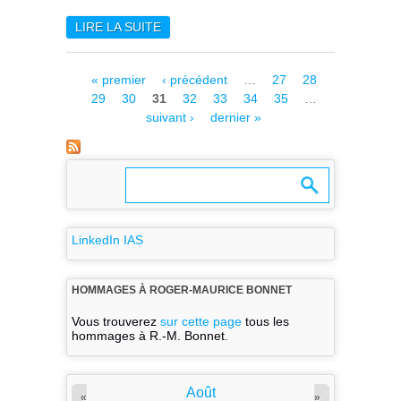
LIRE LA SUITE
DE LE CNES ET LA JAXA
SIGNENT UN ACCORD DE
PARTENARIAT POUR LA
Pages
« premier
‹ précédent
…
27
28
MISSION MMX (MARTIAN
29
30
31
32
33
34
35
…
MOONS EXPLORATION)
suivant ›
dernier »
LinkedIn IAS
HOMMAGES À ROGER-MAURICE BONNET
Vous trouverez
sur cette page
tous les
hommages à R.-M. Bonnet.
Août
«
»