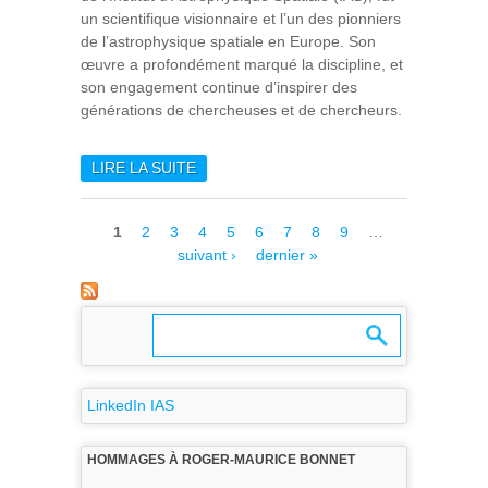
un scientifique visionnaire et l’un des pionniers
de l’astrophysique spatiale en Europe. Son
œuvre a profondément marqué la discipline, et
son engagement continue d’inspirer des
générations de chercheuses et de chercheurs.
LIRE LA SUITE
DE EN HOMMAGE À ROGER-
MAURICE BONNET :
BAPTÊME DU BÂTIMENT DE
Pages
1
2
3
4
5
6
7
8
9
…
L’IAS
suivant ›
dernier »
LinkedIn IAS
HOMMAGES À ROGER-MAURICE BONNET