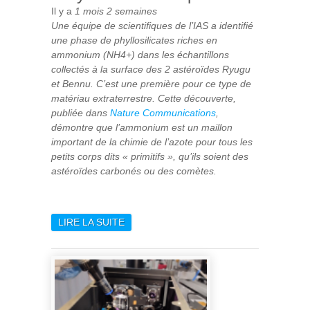
Il y a
1 mois 2 semaines
Une équipe de scientifiques de l’IAS a identifié
une phase de phyllosilicates riches en
ammonium (NH
4
+
) dans les échantillons
collectés à la surface des 2 astéroïdes Ryugu
et Bennu. C’est une première pour ce type de
matériau extraterrestre. Cette découverte,
publiée dans
Nature Communications
,
démontre que l’ammonium est un maillon
important de la chimie de l’azote pour tous les
petits corps dits « primitifs », qu’ils soient des
astéroïdes carbonés ou des comètes.
LIRE LA SUITE
DE L’ANALYSE DES
ÉCHANTILLONS DE RYUGU
ET DE BENNU LIVRE DES
INFORMATIONS
PRÉCIEUSES SUR LA CHIMIE
DE L’AZOTE DANS LE
SYSTÈME SOLAIRE