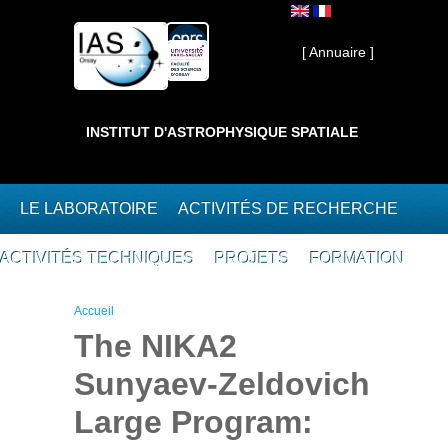
Aller au contenu principal
Interne ]
[ Annuaire ]
INSTITUT D'ASTROPHYSIQUE SPATIALE
LE LABORATOIRE
ACTIVITÉS DE RECHERCHE
ACTIVITÉS TECHNIQUES
PROJETS
FORMATION
Vous êtes ici
Accueil
The NIKA2
Sunyaev-Zeldovich
Large Program: