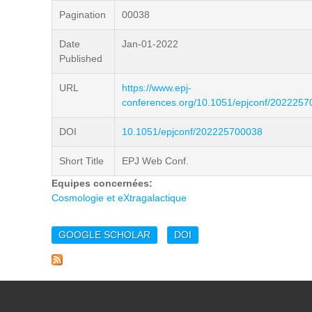
Pagination
00038
Date
Jan-01-2022
Published
URL
https://www.epj-
conferences.org/10.1051/epjconf/202225
DOI
10.1051/epjconf/202225700038
Short Title
EPJ Web Conf.
Equipes concernées:
Cosmologie et eXtragalactique
GOOGLE SCHOLAR
DOI