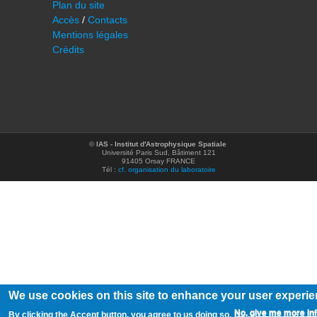
Plan du site
Accès
/
Contacts
Mentions légales
Crédits
©
IAS - Institut d'Astrophysique Spatiale
Université Paris Sud, Bâtiment 121
91405 Orsay FRANCE
Tél :
cf. organisation du laboratoire
We use cookies on this site to enhance your user experi
No, give me more in
By clicking the Accept button, you agree to us doing so.