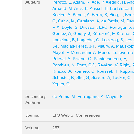
Auteurs
Perotto, L
,
Adam, R
,
Ade, P
,
Ajeddig, H
,
And
Arnaud, M
,
Artis, E
,
Aussel, H
,
Bartalucci, I
,
Beelen, A
,
Benoit, A
,
Berta, S
,
Bing, L
,
Bour
O
,
Calvo, M
,
Catalano, A
,
de Petris, M
,
Dés
F-X
,
Doyle, S
,
Driessen, EFC
,
Ferragamo, 
Gomez, A
,
Goupy, J
,
Kéruzoré, F
,
Kramer, 
Ladjelate, B
,
Lagache, G
,
Leclercq, S
,
Lest
J-F
,
Macías-Pérez, J-F
,
Maury, A
,
Mauskopf
Mayet, F
,
Monfardini, A
,
Muñoz-Echeverría
Paliwal, A
,
Pisano, G
,
Pointecouteau, E
,
Ponthieu, N
,
Pratt, GW
,
Revéret, V
,
Rigby, 
Ritacco, A
,
Romero, C
,
Roussel, H
,
Ruppin,
Schuster, K
,
Shu, S
,
Sievers, A
,
Tucker, C
,
Yepes, G
Secondary
de Petris, M
,
Ferragamo, A
,
Mayet, F
Authors
Journal
EPJ Web of Conferences
Volume
257