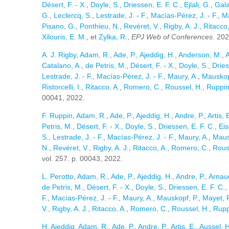
Désert, F. - X.
,
Doyle, S.
,
Driessen, E. F. C.
,
Ejlali, G.
,
Gal
G.
,
Leclercq, S.
,
Lestrade, J. - F.
,
Macías-Pérez, J. - F.
,
Ma
Pisano, G.
,
Ponthieu, N.
,
Revéret, V.
,
Rigby, A. J.
,
Ritacco,
Xilouris, E. M.
, et
Zylka, R.
,
EPJ Web of Conferences
. 202
A. J. Rigby
,
Adam, R.
,
Ade, P.
,
Ajeddig, H.
,
Anderson, M.
,
A
Catalano, A.
,
de Petris, M.
,
Désert, F. - X.
,
Doyle, S.
,
Dries
Lestrade, J. - F.
,
Macías-Pérez, J. - F.
,
Maury, A.
,
Mauskop
Ristorcelli, I.
,
Ritacco, A.
,
Romero, C.
,
Roussel, H.
,
Ruppin
00041, 2022.
F. Ruppin
,
Adam, R.
,
Ade, P.
,
Ajeddig, H.
,
Andre, P.
,
Artis, 
Petris, M.
,
Désert, F. - X.
,
Doyle, S.
,
Driessen, E. F. C.
,
Eis
S.
,
Lestrade, J. - F.
,
Macías-Pérez, J. - F.
,
Maury, A.
,
Maus
N.
,
Revéret, V.
,
Rigby, A. J.
,
Ritacco, A.
,
Romero, C.
,
Rous
vol. 257. p. 00043, 2022.
L. Perotto
,
Adam, R.
,
Ade, P.
,
Ajeddig, H.
,
Andre, P.
,
Arnau
de Petris, M.
,
Désert, F. - X.
,
Doyle, S.
,
Driessen, E. F. C.
,
F.
,
Macías-Pérez, J. - F.
,
Maury, A.
,
Mauskopf, P.
,
Mayet, F
V.
,
Rigby, A. J.
,
Ritacco, A.
,
Romero, C.
,
Roussel, H.
,
Rupp
H. Ajeddig
,
Adam, R.
,
Ade, P.
,
Andre, P.
,
Artis, E.
,
Aussel, H