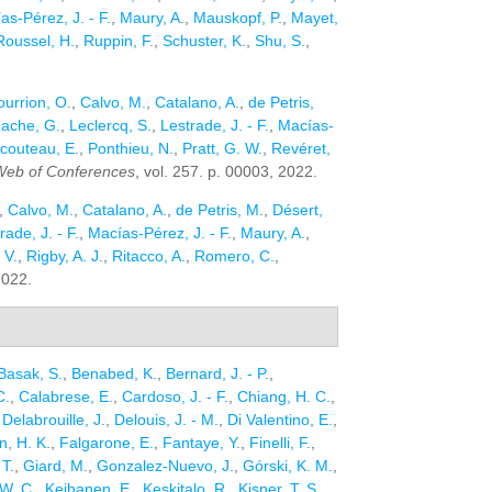
as-Pérez, J. - F.
,
Maury, A.
,
Mauskopf, P.
,
Mayet,
Roussel, H.
,
Ruppin, F.
,
Schuster, K.
,
Shu, S.
,
ourrion, O.
,
Calvo, M.
,
Catalano, A.
,
de Petris,
ache, G.
,
Leclercq, S.
,
Lestrade, J. - F.
,
Macías-
couteau, E.
,
Ponthieu, N.
,
Pratt, G. W.
,
Revéret,
Web of Conferences
, vol. 257. p. 00003, 2022.
,
Calvo, M.
,
Catalano, A.
,
de Petris, M.
,
Désert,
rade, J. - F.
,
Macías-Pérez, J. - F.
,
Maury, A.
,
 V.
,
Rigby, A. J.
,
Ritacco, A.
,
Romero, C.
,
2022.
Basak, S.
,
Benabed, K.
,
Bernard, J. - P.
,
C.
,
Calabrese, E.
,
Cardoso, J. - F.
,
Chiang, H. C.
,
,
Delabrouille, J.
,
Delouis, J. - M.
,
Di Valentino, E.
,
n, H. K.
,
Falgarone, E.
,
Fantaye, Y.
,
Finelli, F.
,
T.
,
Giard, M.
,
Gonzalez-Nuevo, J.
,
Górski, K. M.
,
W. C.
,
Keihanen, E.
,
Keskitalo, R.
,
Kisner, T. S.
,