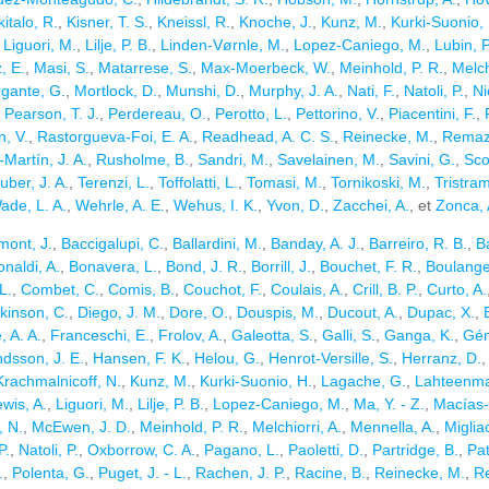
italo, R.
,
Kisner, T. S.
,
Kneissl, R.
,
Knoche, J.
,
Kunz, M.
,
Kurki-Suonio,
,
Liguori, M.
,
Lilje, P. B.
,
Linden-Vørnle, M.
,
Lopez-Caniego, M.
,
Lubin, P
, E.
,
Masi, S.
,
Matarrese, S.
,
Max-Moerbeck, W.
,
Meinhold, P. R.
,
Melch
gante, G.
,
Mortlock, D.
,
Munshi, D.
,
Murphy, J. A.
,
Nati, F.
,
Natoli, P.
,
Ni
,
Pearson, T. J.
,
Perdereau, O.
,
Perotto, L.
,
Pettorino, V.
,
Piacentini, F.
,
, V.
,
Rastorgueva-Foi, E. A.
,
Readhead, A. C. S.
,
Reinecke, M.
,
Remaze
Martín, J. A.
,
Rusholme, B.
,
Sandri, M.
,
Savelainen, M.
,
Savini, G.
,
Sco
uber, J. A.
,
Terenzi, L.
,
Toffolatti, L.
,
Tomasi, M.
,
Tornikoski, M.
,
Tristra
ade, L. A.
,
Wehrle, A. E.
,
Wehus, I. K.
,
Yvon, D.
,
Zacchei, A.
, et
Zonca, 
mont, J.
,
Baccigalupi, C.
,
Ballardini, M.
,
Banday, A. J.
,
Barreiro, R. B.
,
B
onaldi, A.
,
Bonavera, L.
,
Bond, J. R.
,
Borrill, J.
,
Bouchet, F. R.
,
Boulanger
L.
,
Combet, C.
,
Comis, B.
,
Couchot, F.
,
Coulais, A.
,
Crill, B. P.
,
Curto, A.
kinson, C.
,
Diego, J. M.
,
Dore, O.
,
Douspis, M.
,
Ducout, A.
,
Dupac, X.
,
, A. A.
,
Franceschi, E.
,
Frolov, A.
,
Galeotta, S.
,
Galli, S.
,
Ganga, K.
,
Gén
sson, J. E.
,
Hansen, F. K.
,
Helou, G.
,
Henrot-Versille, S.
,
Herranz, D.
Krachmalnicoff, N.
,
Kunz, M.
,
Kurki-Suonio, H.
,
Lagache, G.
,
Lahteenmak
wis, A.
,
Liguori, M.
,
Lilje, P. B.
,
Lopez-Caniego, M.
,
Ma, Y. - Z.
,
Macías-
, N.
,
McEwen, J. D.
,
Meinhold, P. R.
,
Melchiorri, A.
,
Mennella, A.
,
Miglia
P.
,
Natoli, P.
,
Oxborrow, C. A.
,
Pagano, L.
,
Paoletti, D.
,
Partridge, B.
,
Pa
.
,
Polenta, G.
,
Puget, J. - L.
,
Rachen, J. P.
,
Racine, B.
,
Reinecke, M.
,
Re