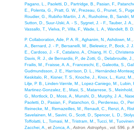
Pagano, L.
,
Paoletti, D.
,
Partridge, B.
,
Pasian, F.
,
Patanch
E.
,
Polenta, G.
,
Pratt, G. W.
,
Prezeau, G.
,
Prunet, S.
,
Puget
Roudier, G.
,
Rubiño-Martín, J. A.
,
Rusholme, B.
,
Sandri, M
Sutton, D.
,
Suur-Uski, A. - S.
,
Sygnet, J. - F.
,
Tauber, J. A.
Vassallo, T.
,
Vielva, P.
,
Villa, F.
,
Wade, L. A.
,
Wandelt, B. D
P. Collaboration
,
Ade, P. A. R.
,
Aghanim, N.
,
Ashdown, M.
,
A.
,
Bernard, J. - P.
,
Bersanelli, M.
,
Bielewicz, P.
,
Bock, J. J
E.
,
Cardoso, J. - F.
,
Catalano, A.
,
Chiang, H. C.
,
Christens
Davis, R. J.
,
de Bernardis, P.
,
de Zotti, G.
,
Delabrouille, J.
Frailis, M.
,
Fraisse, A. A.
,
Franceschi, E.
,
Galeotta, S.
,
Gall
Gudmundsson, J. E.
,
Harrison, D. L.
,
Hernández-Monteag
Keskitalo, R.
,
Kisner, T. S.
,
Knoche, J.
,
Knox, L.
,
Kunz, M.
Lilje, P. B.
,
Linden-Vørnle, M.
,
Lopez-Caniego, M.
,
Lubin, 
Martinez-Gonzalez, E.
,
Masi, S.
,
Matarrese, S.
,
Meinhold, 
G.
,
Mortlock, D.
,
Moss, A.
,
Munshi, D.
,
Murphy, J. A.
,
Nase
Paoletti, D.
,
Pasian, F.
,
Patanchon, G.
,
Perdereau, O.
,
Per
Reinecke, M.
,
Remazeilles, M.
,
Renault, C.
,
Renzi, A.
,
Rist
Savelainen, M.
,
Savini, G.
,
Scott, D.
,
Spencer, L. D.
,
Stoly
Toffolatti, L.
,
Tomasi, M.
,
Tristram, M.
,
Tucci, M.
,
Tuovinen,
Zacchei, A.
, et
Zonca, A.
,
Astron. Astrophys.
, vol. 596. p.