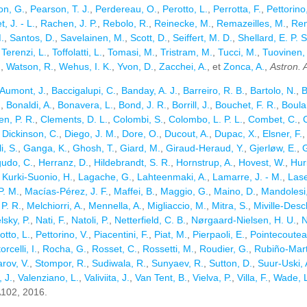
on, G.
,
Pearson, T. J.
,
Perdereau, O.
,
Perotto, L.
,
Perrotta, F.
,
Pettorino
, J. - L.
,
Rachen, J. P.
,
Rebolo, R.
,
Reinecke, M.
,
Remazeilles, M.
,
Ren
.
,
Santos, D.
,
Savelainen, M.
,
Scott, D.
,
Seiffert, M. D.
,
Shellard, E. P. S
,
Terenzi, L.
,
Toffolatti, L.
,
Tomasi, M.
,
Tristram, M.
,
Tucci, M.
,
Tuovinen, 
.
,
Watson, R.
,
Wehus, I. K.
,
Yvon, D.
,
Zacchei, A.
, et
Zonca, A.
,
Astron. 
Aumont, J.
,
Baccigalupi, C.
,
Banday, A. J.
,
Barreiro, R. B.
,
Bartolo, N.
,
B
.
,
Bonaldi, A.
,
Bonavera, L.
,
Bond, J. R.
,
Borrill, J.
,
Bouchet, F. R.
,
Boula
en, P. R.
,
Clements, D. L.
,
Colombi, S.
,
Colombo, L. P. L.
,
Combet, C.
,
C
,
Dickinson, C.
,
Diego, J. M.
,
Dore, O.
,
Ducout, A.
,
Dupac, X.
,
Elsner, F.
i, S.
,
Ganga, K.
,
Ghosh, T.
,
Giard, M.
,
Giraud-Heraud, Y.
,
Gjerløw, E.
,
G
udo, C.
,
Herranz, D.
,
Hildebrandt, S. R.
,
Hornstrup, A.
,
Hovest, W.
,
Hur
,
Kurki-Suonio, H.
,
Lagache, G.
,
Lahteenmaki, A.
,
Lamarre, J. - M.
,
Lase
P. M.
,
Macías-Pérez, J. F.
,
Maffei, B.
,
Maggio, G.
,
Maino, D.
,
Mandolesi,
P. R.
,
Melchiorri, A.
,
Mennella, A.
,
Migliaccio, M.
,
Mitra, S.
,
Miville-Desc
lsky, P.
,
Nati, F.
,
Natoli, P.
,
Netterfield, C. B.
,
Nørgaard-Nielsen, H. U.
,
N
otto, L.
,
Pettorino, V.
,
Piacentini, F.
,
Piat, M.
,
Pierpaoli, E.
,
Pointecoutea
orcelli, I.
,
Rocha, G.
,
Rosset, C.
,
Rossetti, M.
,
Roudier, G.
,
Rubiño-Martí
arov, V.
,
Stompor, R.
,
Sudiwala, R.
,
Sunyaev, R.
,
Sutton, D.
,
Suur-Uski, A
 J.
,
Valenziano, L.
,
Valiviita, J.
,
Van Tent, B.
,
Vielva, P.
,
Villa, F.
,
Wade, L
 A102, 2016.