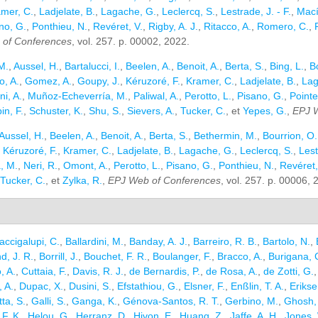
mer, C.
,
Ladjelate, B.
,
Lagache, G.
,
Leclercq, S.
,
Lestrade, J. - F.
,
Mací
no, G.
,
Ponthieu, N.
,
Revéret, V.
,
Rigby, A. J.
,
Ritacco, A.
,
Romero, C.
,
of Conferences
, vol. 257. p. 00002, 2022.
M.
,
Aussel, H.
,
Bartalucci, I.
,
Beelen, A.
,
Benoit, A.
,
Berta, S.
,
Bing, L.
,
B
, A.
,
Gomez, A.
,
Goupy, J.
,
Kéruzoré, F.
,
Kramer, C.
,
Ladjelate, B.
,
Lag
i, A.
,
Muñoz-Echeverría, M.
,
Paliwal, A.
,
Perotto, L.
,
Pisano, G.
,
Pointe
in, F.
,
Schuster, K.
,
Shu, S.
,
Sievers, A.
,
Tucker, C.
, et
Yepes, G.
,
EPJ 
Aussel, H.
,
Beelen, A.
,
Benoit, A.
,
Berta, S.
,
Bethermin, M.
,
Bourrion, O.
,
Kéruzoré, F.
,
Kramer, C.
,
Ladjelate, B.
,
Lagache, G.
,
Leclercq, S.
,
Lest
, M.
,
Neri, R.
,
Omont, A.
,
Perotto, L.
,
Pisano, G.
,
Ponthieu, N.
,
Revéret,
Tucker, C.
, et
Zylka, R.
,
EPJ Web of Conferences
, vol. 257. p. 00006, 
accigalupi, C.
,
Ballardini, M.
,
Banday, A. J.
,
Barreiro, R. B.
,
Bartolo, N.
,
d, J. R.
,
Borrill, J.
,
Bouchet, F. R.
,
Boulanger, F.
,
Bracco, A.
,
Burigana, 
, A.
,
Cuttaia, F.
,
Davis, R. J.
,
de Bernardis, P.
,
de Rosa, A.
,
de Zotti, G.
 A.
,
Dupac, X.
,
Dusini, S.
,
Efstathiou, G.
,
Elsner, F.
,
Enßlin, T. A.
,
Erikse
ta, S.
,
Galli, S.
,
Ganga, K.
,
Génova-Santos, R. T.
,
Gerbino, M.
,
Ghosh, 
F. K.
,
Helou, G.
,
Herranz, D.
,
Hivon, E.
,
Huang, Z.
,
Jaffe, A. H.
,
Jones, 