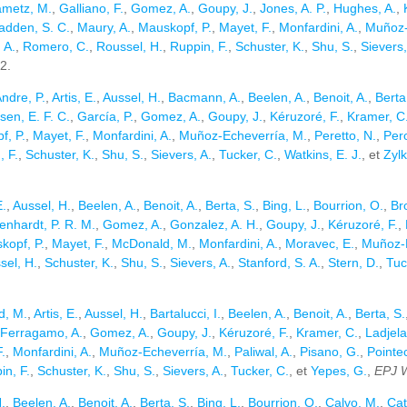
ametz, M.
,
Galliano, F.
,
Gomez, A.
,
Goupy, J.
,
Jones, A. P.
,
Hughes, A.
,
dden, S. C.
,
Maury, A.
,
Mauskopf, P.
,
Mayet, F.
,
Monfardini, A.
,
Muñoz-
 A.
,
Romero, C.
,
Roussel, H.
,
Ruppin, F.
,
Schuster, K.
,
Shu, S.
,
Sievers,
2.
ndre, P.
,
Artis, E.
,
Aussel, H.
,
Bacmann, A.
,
Beelen, A.
,
Benoit, A.
,
Berta
sen, E. F. C.
,
García, P.
,
Gomez, A.
,
Goupy, J.
,
Kéruzoré, F.
,
Kramer, C
f, P.
,
Mayet, F.
,
Monfardini, A.
,
Muñoz-Echeverría, M.
,
Peretto, N.
,
Pero
, F.
,
Schuster, K.
,
Shu, S.
,
Sievers, A.
,
Tucker, C.
,
Watkins, E. J.
, et
Zylk
E.
,
Aussel, H.
,
Beelen, A.
,
Benoit, A.
,
Berta, S.
,
Bing, L.
,
Bourrion, O.
,
Br
enhardt, P. R. M.
,
Gomez, A.
,
Gonzalez, A. H.
,
Goupy, J.
,
Kéruzoré, F.
,
kopf, P.
,
Mayet, F.
,
McDonald, M.
,
Monfardini, A.
,
Moravec, E.
,
Muñoz-E
sel, H.
,
Schuster, K.
,
Shu, S.
,
Sievers, A.
,
Stanford, S. A.
,
Stern, D.
,
Tuc
d, M.
,
Artis, E.
,
Aussel, H.
,
Bartalucci, I.
,
Beelen, A.
,
Benoit, A.
,
Berta, S.
Ferragamo, A.
,
Gomez, A.
,
Goupy, J.
,
Kéruzoré, F.
,
Kramer, C.
,
Ladjela
.
,
Monfardini, A.
,
Muñoz-Echeverría, M.
,
Paliwal, A.
,
Pisano, G.
,
Pointe
in, F.
,
Schuster, K.
,
Shu, S.
,
Sievers, A.
,
Tucker, C.
, et
Yepes, G.
,
EPJ 
.
,
Beelen, A.
,
Benoit, A.
,
Berta, S.
,
Bing, L.
,
Bourrion, O.
,
Calvo, M.
,
Cat