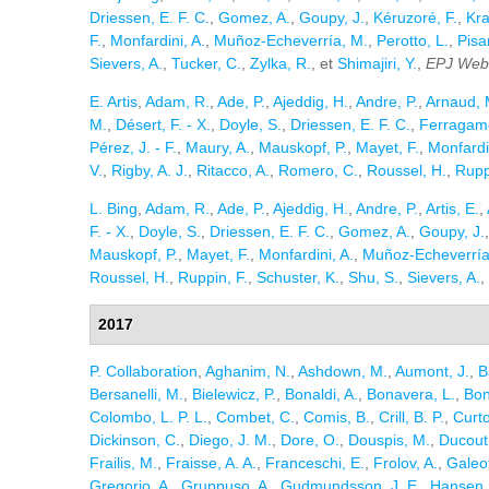
Driessen, E. F. C.
,
Gomez, A.
,
Goupy, J.
,
Kéruzoré, F.
,
Kra
F.
,
Monfardini, A.
,
Muñoz-Echeverría, M.
,
Perotto, L.
,
Pisa
Sievers, A.
,
Tucker, C.
,
Zylka, R.
, et
Shimajiri, Y.
,
EPJ Web 
E. Artis
,
Adam, R.
,
Ade, P.
,
Ajeddig, H.
,
Andre, P.
,
Arnaud, 
M.
,
Désert, F. - X.
,
Doyle, S.
,
Driessen, E. F. C.
,
Ferragamo
Pérez, J. - F.
,
Maury, A.
,
Mauskopf, P.
,
Mayet, F.
,
Monfardin
V.
,
Rigby, A. J.
,
Ritacco, A.
,
Romero, C.
,
Roussel, H.
,
Rupp
L. Bing
,
Adam, R.
,
Ade, P.
,
Ajeddig, H.
,
Andre, P.
,
Artis, E.
,
F. - X.
,
Doyle, S.
,
Driessen, E. F. C.
,
Gomez, A.
,
Goupy, J.
Mauskopf, P.
,
Mayet, F.
,
Monfardini, A.
,
Muñoz-Echeverría
Roussel, H.
,
Ruppin, F.
,
Schuster, K.
,
Shu, S.
,
Sievers, A.
,
2017
P. Collaboration
,
Aghanim, N.
,
Ashdown, M.
,
Aumont, J.
,
B
Bersanelli, M.
,
Bielewicz, P.
,
Bonaldi, A.
,
Bonavera, L.
,
Bon
Colombo, L. P. L.
,
Combet, C.
,
Comis, B.
,
Crill, B. P.
,
Curto
Dickinson, C.
,
Diego, J. M.
,
Dore, O.
,
Douspis, M.
,
Ducout,
Frailis, M.
,
Fraisse, A. A.
,
Franceschi, E.
,
Frolov, A.
,
Galeot
Gregorio, A.
,
Gruppuso, A.
,
Gudmundsson, J. E.
,
Hansen, 