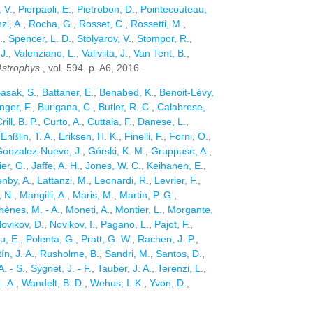
, V.
,
Pierpaoli, E.
,
Pietrobon, D.
,
Pointecouteau,
zi, A.
,
Rocha, G.
,
Rosset, C.
,
Rossetti, M.
,
.
,
Spencer, L. D.
,
Stolyarov, V.
,
Stompor, R.
,
J.
,
Valenziano, L.
,
Valiviita, J.
,
Van Tent, B.
,
Astrophys.
, vol. 594. p. A6, 2016.
asak, S.
,
Battaner, E.
,
Benabed, K.
,
Benoit-Lévy,
nger, F.
,
Burigana, C.
,
Butler, R. C.
,
Calabrese,
rill, B. P.
,
Curto, A.
,
Cuttaia, F.
,
Danese, L.
,
,
Enßlin, T. A.
,
Eriksen, H. K.
,
Finelli, F.
,
Forni, O.
,
onzalez-Nuevo, J.
,
Górski, K. M.
,
Gruppuso, A.
,
ier, G.
,
Jaffe, A. H.
,
Jones, W. C.
,
Keihanen, E.
,
nby, A.
,
Lattanzi, M.
,
Leonardi, R.
,
Levrier, F.
,
 N.
,
Mangilli, A.
,
Maris, M.
,
Martin, P. G.
,
hènes, M. - A.
,
Moneti, A.
,
Montier, L.
,
Morgante,
ovikov, D.
,
Novikov, I.
,
Pagano, L.
,
Pajot, F.
,
u, E.
,
Polenta, G.
,
Pratt, G. W.
,
Rachen, J. P.
,
n, J. A.
,
Rusholme, B.
,
Sandri, M.
,
Santos, D.
,
. - S.
,
Sygnet, J. - F.
,
Tauber, J. A.
,
Terenzi, L.
,
. A.
,
Wandelt, B. D.
,
Wehus, I. K.
,
Yvon, D.
,