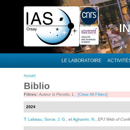
Aller au contenu principal
I
LE LABORATOIRE
ACTIVIT
Vous êtes ici
Accueil
Biblio
Filtres:
Auteur
is
Perotto, L.
[Clear All Filters]
2024
T. Lebeau
,
Sorce, J. G.
, et
Aghanim, N.
,
EPJ Web of Conf