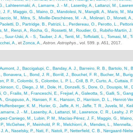
G.
,
Lahteenmaki, A.
,
Lamarre, J. - M.
,
Lasenby, A.
,
Lattanzi, M.
,
Lawren
 J. F.
,
Maggio, G.
,
Maino, D.
,
Mandolesi, N.
,
Mangilli, A.
,
Maris, M.
,
Mar
iaccio, M.
,
Mitra, S.
,
Miville-Deschènes, M. - A.
,
Molinari, D.
,
Moneti, A.
Paoletti, D.
,
Partridge, B.
,
Patrizii, L.
,
Perdereau, O.
,
Perotto, L.
,
Pettori
s, M.
,
Renzi, A.
,
Rocha, G.
,
Rossetti, M.
,
Roudier, G.
,
Rubiño-Martín, J.
L.
,
Suur-Uski, A. - S.
,
Tauber, J. A.
,
Tenti, M.
,
Toffolatti, L.
,
Tomasi, M.
,
T
cchei, A.
, et
Zonca, A.
,
Astron. Astrophys.
, vol. 599. p. A51, 2017.
Aumont, J.
,
Baccigalupi, C.
,
Banday, A. J.
,
Barreiro, R. B.
,
Bartolo, N.
,
B
.
,
Bonavera, L.
,
Bond, J. R.
,
Borrill, J.
,
Bouchet, F. R.
,
Bucher, M.
,
Burig
n, P. R.
,
Colombi, S.
,
Colombo, L. P. L.
,
Crill, B. P.
,
Curto, A.
,
Cuttaia, F
ckinson, C.
,
Diego, J. M.
,
Dole, H.
,
Donzelli, S.
,
Dore, O.
,
Douspis, M.
,
i, O.
,
Frailis, M.
,
Franceschi, E.
,
Frejsel, A.
,
Galeotta, S.
,
Galli, S.
,
Gang
A.
,
Gruppuso, A.
,
Hansen, F. K.
,
Hanson, D.
,
Harrison, D. L.
,
Henrot-Vers
Huffenberger, K. M.
,
Hurier, G.
,
Jaffe, A. H.
,
Jaffe, T. R.
,
Juvela, M.
,
Kei
Lamarre, J. - M.
,
Lasenby, A.
,
Lattanzi, M.
,
Lawrence, C. R.
,
Leahy, J. P
opez-Caniego, M.
,
Lubin, P. M.
,
Macías-Pérez, J. F.
,
Maggio, G.
,
Maino,
 P.
,
McGehee, P.
,
Meinhold, P. R.
,
Melchiorri, A.
,
Mendes, L.
,
Mennella, 
J. A.
,
Naselsky, P.
,
Nati, F.
,
Natoli, P.
,
Netterfield, C. B.
,
Nørgaard-Nielse