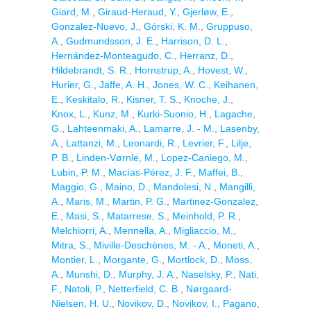
Giard, M.
,
Giraud-Heraud, Y.
,
Gjerløw, E.
,
Gonzalez-Nuevo, J.
,
Górski, K. M.
,
Gruppuso,
A.
,
Gudmundsson, J. E.
,
Harrison, D. L.
,
Hernández-Monteagudo, C.
,
Herranz, D.
,
Hildebrandt, S. R.
,
Hornstrup, A.
,
Hovest, W.
,
Hurier, G.
,
Jaffe, A. H.
,
Jones, W. C.
,
Keihanen,
E.
,
Keskitalo, R.
,
Kisner, T. S.
,
Knoche, J.
,
Knox, L.
,
Kunz, M.
,
Kurki-Suonio, H.
,
Lagache,
G.
,
Lahteenmaki, A.
,
Lamarre, J. - M.
,
Lasenby,
A.
,
Lattanzi, M.
,
Leonardi, R.
,
Levrier, F.
,
Lilje,
P. B.
,
Linden-Vørnle, M.
,
Lopez-Caniego, M.
,
Lubin, P. M.
,
Macías-Pérez, J. F.
,
Maffei, B.
,
Maggio, G.
,
Maino, D.
,
Mandolesi, N.
,
Mangilli,
A.
,
Maris, M.
,
Martin, P. G.
,
Martinez-Gonzalez,
E.
,
Masi, S.
,
Matarrese, S.
,
Meinhold, P. R.
,
Melchiorri, A.
,
Mennella, A.
,
Migliaccio, M.
,
Mitra, S.
,
Miville-Deschènes, M. - A.
,
Moneti, A.
,
Montier, L.
,
Morgante, G.
,
Mortlock, D.
,
Moss,
A.
,
Munshi, D.
,
Murphy, J. A.
,
Naselsky, P.
,
Nati,
F.
,
Natoli, P.
,
Netterfield, C. B.
,
Nørgaard-
Nielsen, H. U.
,
Novikov, D.
,
Novikov, I.
,
Pagano,