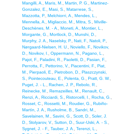
Mangilli, A.
,
Maris, M.
,
Martin, P. G.
,
Martinez-
Gonzalez, E.
,
Masi, S.
,
Matarrese, S.
,
Mazzotta, P.
,
Melchiorri, A.
,
Mendes, L.
,
Mennella, A.
,
Migliaccio, M.
,
Mitra, S.
,
Miville-
Deschènes, M. - A.
,
Moneti, A.
,
Montier, L.
,
Morgante, G.
,
Mortlock, D.
,
Munshi, D.
,
Murphy, J. A.
,
Naselsky, P.
,
Nati, F.
,
Natoli, P.
,
Nørgaard-Nielsen, H. U.
,
Noviello, F.
,
Novikov,
D.
,
Novikov, I.
,
Oppermann, N.
,
Pagano, L.
,
Pajot, F.
,
Paladini, R.
,
Paoletti, D.
,
Pasian, F.
,
Perrotta, F.
,
Pettorino, V.
,
Piacentini, F.
,
Piat,
M.
,
Pierpaoli, E.
,
Pietrobon, D.
,
Plaszczynski,
S.
,
Pointecouteau, E.
,
Polenta, G.
,
Pratt, G. W.
,
Puget, J. - L.
,
Rachen, J. P.
,
Rebolo, R.
,
Reinecke, M.
,
Remazeilles, M.
,
Renault, C.
,
Renzi, A.
,
Ricciardi, S.
,
Ristorcelli, I.
,
Rocha, G.
,
Rosset, C.
,
Rossetti, M.
,
Roudier, G.
,
Rubiño-
Martín, J. A.
,
Rusholme, B.
,
Sandri, M.
,
Savelainen, M.
,
Savini, G.
,
Scott, D.
,
Soler, J.
D.
,
Stolyarov, V.
,
Sutton, D.
,
Suur-Uski, A. - S.
,
Sygnet, J. - F.
,
Tauber, J. A.
,
Terenzi, L.
,