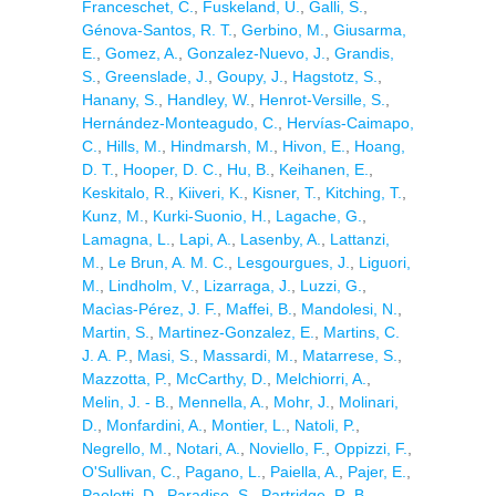
Franceschet, C.
,
Fuskeland, U.
,
Galli, S.
,
Génova-Santos, R. T.
,
Gerbino, M.
,
Giusarma,
E.
,
Gomez, A.
,
Gonzalez-Nuevo, J.
,
Grandis,
S.
,
Greenslade, J.
,
Goupy, J.
,
Hagstotz, S.
,
Hanany, S.
,
Handley, W.
,
Henrot-Versille, S.
,
Hernández-Monteagudo, C.
,
Hervías-Caimapo,
C.
,
Hills, M.
,
Hindmarsh, M.
,
Hivon, E.
,
Hoang,
D. T.
,
Hooper, D. C.
,
Hu, B.
,
Keihanen, E.
,
Keskitalo, R.
,
Kiiveri, K.
,
Kisner, T.
,
Kitching, T.
,
Kunz, M.
,
Kurki-Suonio, H.
,
Lagache, G.
,
Lamagna, L.
,
Lapi, A.
,
Lasenby, A.
,
Lattanzi,
M.
,
Le Brun, A. M. C.
,
Lesgourgues, J.
,
Liguori,
M.
,
Lindholm, V.
,
Lizarraga, J.
,
Luzzi, G.
,
Macìas-Pérez, J. F.
,
Maffei, B.
,
Mandolesi, N.
,
Martin, S.
,
Martinez-Gonzalez, E.
,
Martins, C.
J. A. P.
,
Masi, S.
,
Massardi, M.
,
Matarrese, S.
,
Mazzotta, P.
,
McCarthy, D.
,
Melchiorri, A.
,
Melin, J. - B.
,
Mennella, A.
,
Mohr, J.
,
Molinari,
D.
,
Monfardini, A.
,
Montier, L.
,
Natoli, P.
,
Negrello, M.
,
Notari, A.
,
Noviello, F.
,
Oppizzi, F.
,
O'Sullivan, C.
,
Pagano, L.
,
Paiella, A.
,
Pajer, E.
,
Paoletti, D.
,
Paradiso, S.
,
Partridge, R. B.
,