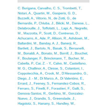
C. Burigana
,
Carvalho, C. S.
,
Trombetti, T.
,
Notari, A.
,
Quartin, M.
,
Gasperis, G. D.
,
Buzzelli, A.
,
Vittorio, N.
,
de Zotti, G.
,
de
Bernardis, P.
,
Chluba, J.
,
Bilicki, M.
,
Danese, L.
,
Delabrouille, J.
,
Toffolatti, L.
,
Lapi, A.
,
Negrello,
M.
,
Mazzotta, P.
,
Scott, D.
,
Contreras, D.
,
Achucarro, A.
,
Ade, P.
,
Allison, R.
,
Ashdown, M.
,
Ballardini, M.
,
Banday, A. J.
,
Banerji, R.
,
Bartlett, J.
,
Bartolo, N.
,
Basak, S.
,
Bersanelli,
M.
,
Bonaldi, A.
,
Bonato, M.
,
Borrill, J.
,
Bouchet,
F.
,
Boulanger, F.
,
Brinckmann, T.
,
Bucher, M.
,
Cabella, P.
,
Cai, Z. - Y.
,
Calvo, M.
,
Castellano,
M. G.
,
Challinor, A.
,
Clesse, S.
,
Colantoni, I.
,
Coppolecchia, A.
,
Crook, M.
,
D'Alessandro, G.
,
Diego, J. - M.
,
Di Marco, A.
,
Di Valentino, E.
,
Errard, J.
,
Feeney, S.
,
Fernandez-Cobos, R.
,
Ferraro, S.
,
Finelli, F.
,
Forastieri, F.
,
Galli, S.
,
Genova-Santos, R.
,
Gerbino, M.
,
Gonzalez-
Nuevo, J.
,
Grandis, S.
,
Greenslade, J.
,
Hagstotz, S.
,
Hanany, S.
,
Handley, W.
,