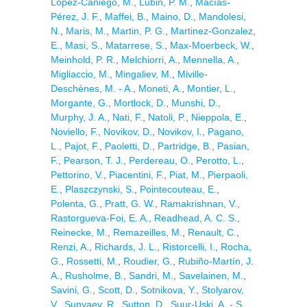
Lopez-Caniego, M.
,
Lubin, P. M.
,
Macías-
Pérez, J. F.
,
Maffei, B.
,
Maino, D.
,
Mandolesi,
N.
,
Maris, M.
,
Martin, P. G.
,
Martinez-Gonzalez,
E.
,
Masi, S.
,
Matarrese, S.
,
Max-Moerbeck, W.
,
Meinhold, P. R.
,
Melchiorri, A.
,
Mennella, A.
,
Migliaccio, M.
,
Mingaliev, M.
,
Miville-
Deschènes, M. - A.
,
Moneti, A.
,
Montier, L.
,
Morgante, G.
,
Mortlock, D.
,
Munshi, D.
,
Murphy, J. A.
,
Nati, F.
,
Natoli, P.
,
Nieppola, E.
,
Noviello, F.
,
Novikov, D.
,
Novikov, I.
,
Pagano,
L.
,
Pajot, F.
,
Paoletti, D.
,
Partridge, B.
,
Pasian,
F.
,
Pearson, T. J.
,
Perdereau, O.
,
Perotto, L.
,
Pettorino, V.
,
Piacentini, F.
,
Piat, M.
,
Pierpaoli,
E.
,
Plaszczynski, S.
,
Pointecouteau, E.
,
Polenta, G.
,
Pratt, G. W.
,
Ramakrishnan, V.
,
Rastorgueva-Foi, E. A.
,
Readhead, A. C. S.
,
Reinecke, M.
,
Remazeilles, M.
,
Renault, C.
,
Renzi, A.
,
Richards, J. L.
,
Ristorcelli, I.
,
Rocha,
G.
,
Rossetti, M.
,
Roudier, G.
,
Rubiño-Martín, J.
A.
,
Rusholme, B.
,
Sandri, M.
,
Savelainen, M.
,
Savini, G.
,
Scott, D.
,
Sotnikova, Y.
,
Stolyarov,
V.
,
Sunyaev, R.
,
Sutton, D.
,
Suur-Uski, A. - S.
,