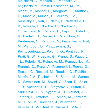
Melchiorri, A.
,
Mendes, L.
,
Mennella, A.
,
Migliaccio, M.
,
Miville-Deschènes, M. - A.
,
Moneti, A.
,
Montier, L.
,
Morgante, G.
,
Mortlock,
D.
,
Moss, A.
,
Munshi, D.
,
Murphy, J. A.
,
Naselsky, P.
,
Nati, F.
,
Natoli, P.
,
Netterfield, C.
B.
,
Noviello, F.
,
Novikov, D.
,
Novikov, I.
,
Oppermann, N.
,
Pagano, L.
,
Pajot, F.
,
Paladini,
R.
,
Paoletti, D.
,
Pasian, F.
,
Patanchon, G.
,
Perdereau, O.
,
Pettorino, V.
,
Piacentini, F.
,
Piat,
M.
,
Pietrobon, D.
,
Plaszczynski, S.
,
Pointecouteau, E.
,
Polenta, G.
,
Ponthieu, N.
,
Pratt, G. W.
,
Prezeau, G.
,
Prunet, S.
,
Puget, J.
- L.
,
Rebolo, R.
,
Reinecke, M.
,
Remazeilles, M.
,
Renault, C.
,
Renzi, A.
,
Ristorcelli, I.
,
Rocha, G.
,
Rosset, C.
,
Rossetti, M.
,
Roudier, G.
,
Rubiño-
Martín, J. A.
,
Rusholme, B.
,
Sandri, M.
,
Santos,
D.
,
Savelainen, M.
,
Savini, G.
,
Scott, D.
,
Soler,
J. D.
,
Spencer, L. D.
,
Stolyarov, V.
,
Sutton, D.
,
Suur-Uski, A. - S.
,
Sygnet, J. - F.
,
Tauber, J. A.
,
Terenzi, L.
,
Toffolatti, L.
,
Tomasi, M.
,
Tristram,
M.
,
Tucci, M.
,
Tuovinen, J.
,
Valenziano, L.
,
Valiviita, J.
,
Van Tent, B.
,
Vielva, P.
,
Villa, F.
,