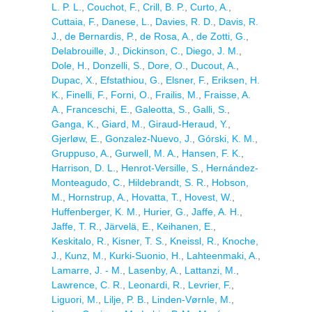
L. P. L.
,
Couchot, F.
,
Crill, B. P.
,
Curto, A.
,
Cuttaia, F.
,
Danese, L.
,
Davies, R. D.
,
Davis, R.
J.
,
de Bernardis, P.
,
de Rosa, A.
,
de Zotti, G.
,
Delabrouille, J.
,
Dickinson, C.
,
Diego, J. M.
,
Dole, H.
,
Donzelli, S.
,
Dore, O.
,
Ducout, A.
,
Dupac, X.
,
Efstathiou, G.
,
Elsner, F.
,
Eriksen, H.
K.
,
Finelli, F.
,
Forni, O.
,
Frailis, M.
,
Fraisse, A.
A.
,
Franceschi, E.
,
Galeotta, S.
,
Galli, S.
,
Ganga, K.
,
Giard, M.
,
Giraud-Heraud, Y.
,
Gjerløw, E.
,
Gonzalez-Nuevo, J.
,
Górski, K. M.
,
Gruppuso, A.
,
Gurwell, M. A.
,
Hansen, F. K.
,
Harrison, D. L.
,
Henrot-Versille, S.
,
Hernández-
Monteagudo, C.
,
Hildebrandt, S. R.
,
Hobson,
M.
,
Hornstrup, A.
,
Hovatta, T.
,
Hovest, W.
,
Huffenberger, K. M.
,
Hurier, G.
,
Jaffe, A. H.
,
Jaffe, T. R.
,
Järvelä, E.
,
Keihanen, E.
,
Keskitalo, R.
,
Kisner, T. S.
,
Kneissl, R.
,
Knoche,
J.
,
Kunz, M.
,
Kurki-Suonio, H.
,
Lahteenmaki, A.
,
Lamarre, J. - M.
,
Lasenby, A.
,
Lattanzi, M.
,
Lawrence, C. R.
,
Leonardi, R.
,
Levrier, F.
,
Liguori, M.
,
Lilje, P. B.
,
Linden-Vørnle, M.
,