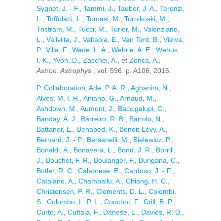
Sygnet, J. - F.
,
Tammi, J.
,
Tauber, J. A.
,
Terenzi,
L.
,
Toffolatti, L.
,
Tomasi, M.
,
Tornikoski, M.
,
Tristram, M.
,
Tucci, M.
,
Turler, M.
,
Valenziano,
L.
,
Valiviita, J.
,
Valtaoja, E.
,
Van Tent, B.
,
Vielva,
P.
,
Villa, F.
,
Wade, L. A.
,
Wehrle, A. E.
,
Wehus,
I. K.
,
Yvon, D.
,
Zacchei, A.
, et
Zonca, A.
,
Astron. Astrophys.
, vol. 596. p. A106, 2016.
P. Collaboration
,
Ade, P. A. R.
,
Aghanim, N.
,
Alves, M. I. R.
,
Aniano, G.
,
Arnaud, M.
,
Ashdown, M.
,
Aumont, J.
,
Baccigalupi, C.
,
Banday, A. J.
,
Barreiro, R. B.
,
Bartolo, N.
,
Battaner, E.
,
Benabed, K.
,
Benoit-Lévy, A.
,
Bernard, J. - P.
,
Bersanelli, M.
,
Bielewicz, P.
,
Bonaldi, A.
,
Bonavera, L.
,
Bond, J. R.
,
Borrill,
J.
,
Bouchet, F. R.
,
Boulanger, F.
,
Burigana, C.
,
Butler, R. C.
,
Calabrese, E.
,
Cardoso, J. - F.
,
Catalano, A.
,
Chamballu, A.
,
Chiang, H. C.
,
Christensen, P. R.
,
Clements, D. L.
,
Colombi,
S.
,
Colombo, L. P. L.
,
Couchot, F.
,
Crill, B. P.
,
Curto, A.
,
Cuttaia, F.
,
Danese, L.
,
Davies, R. D.
,