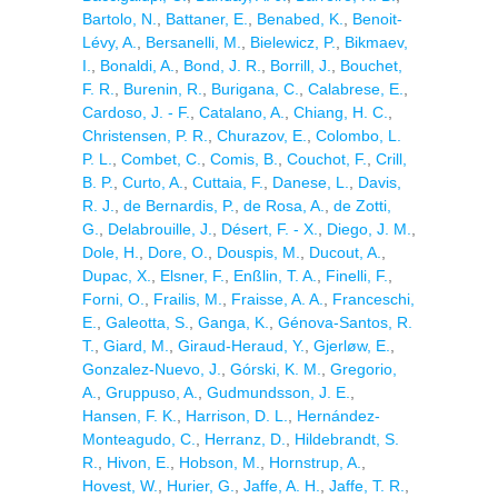
Bartolo, N.
,
Battaner, E.
,
Benabed, K.
,
Benoit-
Lévy, A.
,
Bersanelli, M.
,
Bielewicz, P.
,
Bikmaev,
I.
,
Bonaldi, A.
,
Bond, J. R.
,
Borrill, J.
,
Bouchet,
F. R.
,
Burenin, R.
,
Burigana, C.
,
Calabrese, E.
,
Cardoso, J. - F.
,
Catalano, A.
,
Chiang, H. C.
,
Christensen, P. R.
,
Churazov, E.
,
Colombo, L.
P. L.
,
Combet, C.
,
Comis, B.
,
Couchot, F.
,
Crill,
B. P.
,
Curto, A.
,
Cuttaia, F.
,
Danese, L.
,
Davis,
R. J.
,
de Bernardis, P.
,
de Rosa, A.
,
de Zotti,
G.
,
Delabrouille, J.
,
Désert, F. - X.
,
Diego, J. M.
,
Dole, H.
,
Dore, O.
,
Douspis, M.
,
Ducout, A.
,
Dupac, X.
,
Elsner, F.
,
Enßlin, T. A.
,
Finelli, F.
,
Forni, O.
,
Frailis, M.
,
Fraisse, A. A.
,
Franceschi,
E.
,
Galeotta, S.
,
Ganga, K.
,
Génova-Santos, R.
T.
,
Giard, M.
,
Giraud-Heraud, Y.
,
Gjerløw, E.
,
Gonzalez-Nuevo, J.
,
Górski, K. M.
,
Gregorio,
A.
,
Gruppuso, A.
,
Gudmundsson, J. E.
,
Hansen, F. K.
,
Harrison, D. L.
,
Hernández-
Monteagudo, C.
,
Herranz, D.
,
Hildebrandt, S.
R.
,
Hivon, E.
,
Hobson, M.
,
Hornstrup, A.
,
Hovest, W.
,
Hurier, G.
,
Jaffe, A. H.
,
Jaffe, T. R.
,