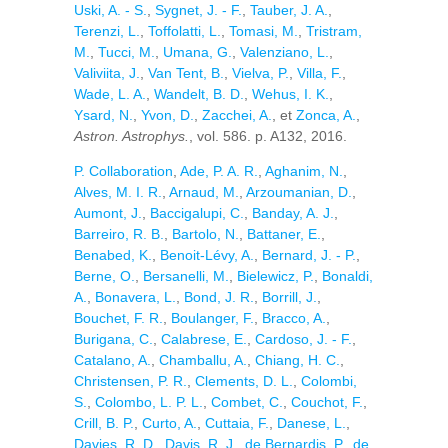
Uski, A. - S.
,
Sygnet, J. - F.
,
Tauber, J. A.
,
Terenzi, L.
,
Toffolatti, L.
,
Tomasi, M.
,
Tristram,
M.
,
Tucci, M.
,
Umana, G.
,
Valenziano, L.
,
Valiviita, J.
,
Van Tent, B.
,
Vielva, P.
,
Villa, F.
,
Wade, L. A.
,
Wandelt, B. D.
,
Wehus, I. K.
,
Ysard, N.
,
Yvon, D.
,
Zacchei, A.
, et
Zonca, A.
,
Astron. Astrophys.
, vol. 586. p. A132, 2016.
P. Collaboration
,
Ade, P. A. R.
,
Aghanim, N.
,
Alves, M. I. R.
,
Arnaud, M.
,
Arzoumanian, D.
,
Aumont, J.
,
Baccigalupi, C.
,
Banday, A. J.
,
Barreiro, R. B.
,
Bartolo, N.
,
Battaner, E.
,
Benabed, K.
,
Benoit-Lévy, A.
,
Bernard, J. - P.
,
Berne, O.
,
Bersanelli, M.
,
Bielewicz, P.
,
Bonaldi,
A.
,
Bonavera, L.
,
Bond, J. R.
,
Borrill, J.
,
Bouchet, F. R.
,
Boulanger, F.
,
Bracco, A.
,
Burigana, C.
,
Calabrese, E.
,
Cardoso, J. - F.
,
Catalano, A.
,
Chamballu, A.
,
Chiang, H. C.
,
Christensen, P. R.
,
Clements, D. L.
,
Colombi,
S.
,
Colombo, L. P. L.
,
Combet, C.
,
Couchot, F.
,
Crill, B. P.
,
Curto, A.
,
Cuttaia, F.
,
Danese, L.
,
Davies, R. D.
,
Davis, R. J.
,
de Bernardis, P.
,
de