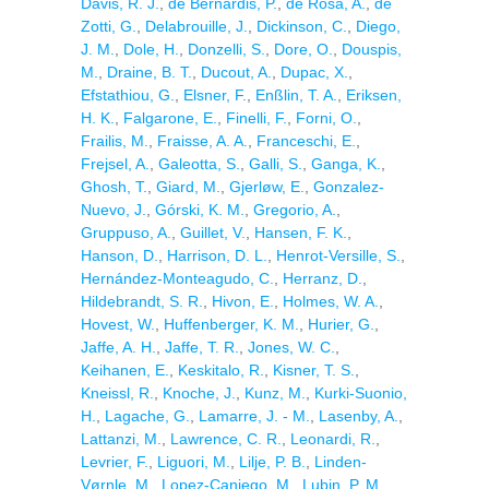
Davis, R. J.
,
de Bernardis, P.
,
de Rosa, A.
,
de
Zotti, G.
,
Delabrouille, J.
,
Dickinson, C.
,
Diego,
J. M.
,
Dole, H.
,
Donzelli, S.
,
Dore, O.
,
Douspis,
M.
,
Draine, B. T.
,
Ducout, A.
,
Dupac, X.
,
Efstathiou, G.
,
Elsner, F.
,
Enßlin, T. A.
,
Eriksen,
H. K.
,
Falgarone, E.
,
Finelli, F.
,
Forni, O.
,
Frailis, M.
,
Fraisse, A. A.
,
Franceschi, E.
,
Frejsel, A.
,
Galeotta, S.
,
Galli, S.
,
Ganga, K.
,
Ghosh, T.
,
Giard, M.
,
Gjerløw, E.
,
Gonzalez-
Nuevo, J.
,
Górski, K. M.
,
Gregorio, A.
,
Gruppuso, A.
,
Guillet, V.
,
Hansen, F. K.
,
Hanson, D.
,
Harrison, D. L.
,
Henrot-Versille, S.
,
Hernández-Monteagudo, C.
,
Herranz, D.
,
Hildebrandt, S. R.
,
Hivon, E.
,
Holmes, W. A.
,
Hovest, W.
,
Huffenberger, K. M.
,
Hurier, G.
,
Jaffe, A. H.
,
Jaffe, T. R.
,
Jones, W. C.
,
Keihanen, E.
,
Keskitalo, R.
,
Kisner, T. S.
,
Kneissl, R.
,
Knoche, J.
,
Kunz, M.
,
Kurki-Suonio,
H.
,
Lagache, G.
,
Lamarre, J. - M.
,
Lasenby, A.
,
Lattanzi, M.
,
Lawrence, C. R.
,
Leonardi, R.
,
Levrier, F.
,
Liguori, M.
,
Lilje, P. B.
,
Linden-
Vørnle, M.
,
Lopez-Caniego, M.
,
Lubin, P. M.
,