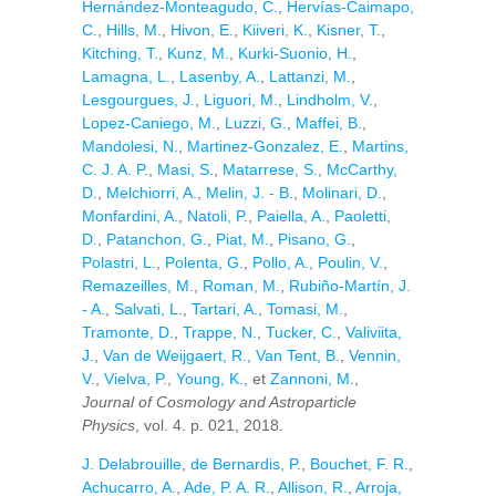
Hernández-Monteagudo, C.
,
Hervías-Caimapo,
C.
,
Hills, M.
,
Hivon, E.
,
Kiiveri, K.
,
Kisner, T.
,
Kitching, T.
,
Kunz, M.
,
Kurki-Suonio, H.
,
Lamagna, L.
,
Lasenby, A.
,
Lattanzi, M.
,
Lesgourgues, J.
,
Liguori, M.
,
Lindholm, V.
,
Lopez-Caniego, M.
,
Luzzi, G.
,
Maffei, B.
,
Mandolesi, N.
,
Martinez-Gonzalez, E.
,
Martins,
C. J. A. P.
,
Masi, S.
,
Matarrese, S.
,
McCarthy,
D.
,
Melchiorri, A.
,
Melin, J. - B.
,
Molinari, D.
,
Monfardini, A.
,
Natoli, P.
,
Paiella, A.
,
Paoletti,
D.
,
Patanchon, G.
,
Piat, M.
,
Pisano, G.
,
Polastri, L.
,
Polenta, G.
,
Pollo, A.
,
Poulin, V.
,
Remazeilles, M.
,
Roman, M.
,
Rubiño-Martín, J.
- A.
,
Salvati, L.
,
Tartari, A.
,
Tomasi, M.
,
Tramonte, D.
,
Trappe, N.
,
Tucker, C.
,
Valiviita,
J.
,
Van de Weijgaert, R.
,
Van Tent, B.
,
Vennin,
V.
,
Vielva, P.
,
Young, K.
, et
Zannoni, M.
,
Journal of Cosmology and Astroparticle
Physics
, vol. 4. p. 021, 2018.
J. Delabrouille
,
de Bernardis, P.
,
Bouchet, F. R.
,
Achucarro, A.
,
Ade, P. A. R.
,
Allison, R.
,
Arroja,