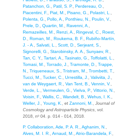
Patanchon, G.
,
Patil, S. P.
,
Perdereau, O.
,
Piacentini, F.
,
Piat, M.
,
Pisano, G.
,
Polastri, L.
,
Polenta, G.
,
Pollo, A.
,
Ponthieu, N.
,
Poulin, V.
,
Prele, D.
,
Quartin, M.
,
Ravenni, A.
,
Remazeilles, M.
,
Renzi, A.
,
Ringeval, C.
,
Roest,
D.
,
Roman, M.
,
Roukema, B. F.
,
Rubiño-Martín,
J. - A.
,
Salvati, L.
,
Scott, D.
,
Serjeant, S.
,
Signorelli, G.
,
Starobinsky, A. A.
,
Sunyaev, R.
,
Tan, C. Y.
,
Tartari, A.
,
Tasinato, G.
,
Toffolatti, L.
,
Tomasi, M.
,
Torrado, J.
,
Tramonte, D.
,
Trappe,
N.
,
Triqueneaux, S.
,
Tristram, M.
,
Trombetti, T.
,
Tucci, M.
,
Tucker, C.
,
Urrestilla, J.
,
Valiviita, J.
,
van de Weygaert, R.
,
Van Tent, B.
,
Vennin, V.
,
Verde, L.
,
Vermeulen, G.
,
Vielva, P.
,
Vittorio, N.
,
Voisin, F.
,
Wallis, C.
,
Wandelt, B.
,
Wehus, I. K.
,
Weller, J.
,
Young, K.
, et
Zannoni, M.
,
Journal of
Cosmology and Astroparticle Physics
, vol.
2018, nᵒ 04. p. 014 - 014, 2018.
P. Collaboration
,
Ade, P. A. R.
,
Aghanim, N.
,
Alves, M. I. R.
,
Arnaud, M.
,
Atrio-Barandela, F.
,