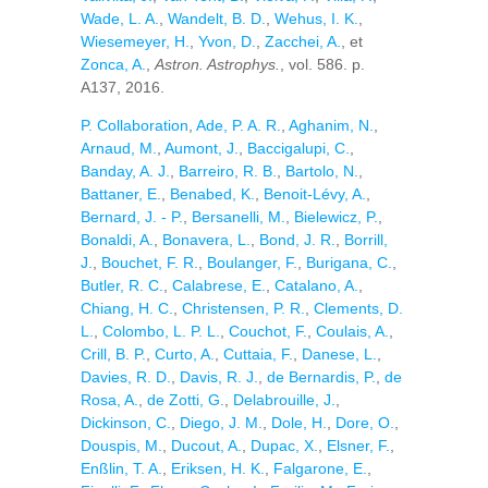
Wade, L. A.
,
Wandelt, B. D.
,
Wehus, I. K.
,
Wiesemeyer, H.
,
Yvon, D.
,
Zacchei, A.
, et
Zonca, A.
,
Astron. Astrophys.
, vol. 586. p.
A137, 2016.
P. Collaboration
,
Ade, P. A. R.
,
Aghanim, N.
,
Arnaud, M.
,
Aumont, J.
,
Baccigalupi, C.
,
Banday, A. J.
,
Barreiro, R. B.
,
Bartolo, N.
,
Battaner, E.
,
Benabed, K.
,
Benoit-Lévy, A.
,
Bernard, J. - P.
,
Bersanelli, M.
,
Bielewicz, P.
,
Bonaldi, A.
,
Bonavera, L.
,
Bond, J. R.
,
Borrill,
J.
,
Bouchet, F. R.
,
Boulanger, F.
,
Burigana, C.
,
Butler, R. C.
,
Calabrese, E.
,
Catalano, A.
,
Chiang, H. C.
,
Christensen, P. R.
,
Clements, D.
L.
,
Colombo, L. P. L.
,
Couchot, F.
,
Coulais, A.
,
Crill, B. P.
,
Curto, A.
,
Cuttaia, F.
,
Danese, L.
,
Davies, R. D.
,
Davis, R. J.
,
de Bernardis, P.
,
de
Rosa, A.
,
de Zotti, G.
,
Delabrouille, J.
,
Dickinson, C.
,
Diego, J. M.
,
Dole, H.
,
Dore, O.
,
Douspis, M.
,
Ducout, A.
,
Dupac, X.
,
Elsner, F.
,
Enßlin, T. A.
,
Eriksen, H. K.
,
Falgarone, E.
,