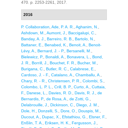
470. p. 2253-2261, 2017.
2016
P. Collaboration
,
Ade, P. A. R.
,
Aghanim, N.
,
Ashdown, M.
,
Aumont, J.
,
Baccigalupi, C.
,
Banday, A. J.
,
Barreiro, R. B.
,
Bartolo, N.
,
Battaner, E.
,
Benabed, K.
,
Benoit, A.
,
Benoit-
Lévy, A.
,
Bernard, J. - P.
,
Bersanelli, M.
,
Bielewicz, P.
,
Bonaldi, A.
,
Bonavera, L.
,
Bond,
J. R.
,
Borrill, J.
,
Bouchet, F. R.
,
Bucher, M.
,
Burigana, C.
,
Butler, R. C.
,
Calabrese, E.
,
Cardoso, J. - F.
,
Catalano, A.
,
Chamballu, A.
,
Chary, R. - R.
,
Christensen, P. R.
,
Colombi, S.
,
Colombo, L. P. L.
,
Crill, B. P.
,
Curto, A.
,
Cuttaia,
F.
,
Danese, L.
,
Davies, R. D.
,
Davis, R. J.
,
de
Bernardis, P.
,
de Rosa, A.
,
de Zotti, G.
,
Delabrouille, J.
,
Dickinson, C.
,
Diego, J. M.
,
Dole, H.
,
Donzelli, S.
,
Dore, O.
,
Douspis, M.
,
Ducout, A.
,
Dupac, X.
,
Efstathiou, G.
,
Elsner, F.
,
Enßlin, T. A.
,
Eriksen, H. K.
,
Fergusson, J.
,