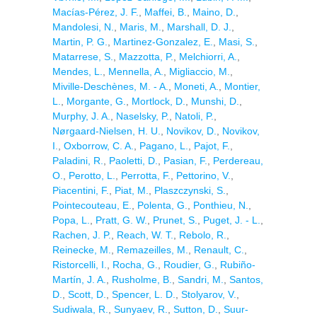
Macías-Pérez, J. F.
,
Maffei, B.
,
Maino, D.
,
Mandolesi, N.
,
Maris, M.
,
Marshall, D. J.
,
Martin, P. G.
,
Martinez-Gonzalez, E.
,
Masi, S.
,
Matarrese, S.
,
Mazzotta, P.
,
Melchiorri, A.
,
Mendes, L.
,
Mennella, A.
,
Migliaccio, M.
,
Miville-Deschènes, M. - A.
,
Moneti, A.
,
Montier,
L.
,
Morgante, G.
,
Mortlock, D.
,
Munshi, D.
,
Murphy, J. A.
,
Naselsky, P.
,
Natoli, P.
,
Nørgaard-Nielsen, H. U.
,
Novikov, D.
,
Novikov,
I.
,
Oxborrow, C. A.
,
Pagano, L.
,
Pajot, F.
,
Paladini, R.
,
Paoletti, D.
,
Pasian, F.
,
Perdereau,
O.
,
Perotto, L.
,
Perrotta, F.
,
Pettorino, V.
,
Piacentini, F.
,
Piat, M.
,
Plaszczynski, S.
,
Pointecouteau, E.
,
Polenta, G.
,
Ponthieu, N.
,
Popa, L.
,
Pratt, G. W.
,
Prunet, S.
,
Puget, J. - L.
,
Rachen, J. P.
,
Reach, W. T.
,
Rebolo, R.
,
Reinecke, M.
,
Remazeilles, M.
,
Renault, C.
,
Ristorcelli, I.
,
Rocha, G.
,
Roudier, G.
,
Rubiño-
Martín, J. A.
,
Rusholme, B.
,
Sandri, M.
,
Santos,
D.
,
Scott, D.
,
Spencer, L. D.
,
Stolyarov, V.
,
Sudiwala, R.
,
Sunyaev, R.
,
Sutton, D.
,
Suur-