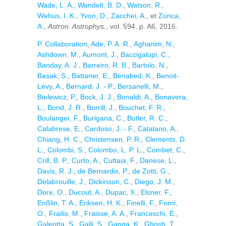
Wade, L. A.
,
Wandelt, B. D.
,
Watson, R.
,
Wehus, I. K.
,
Yvon, D.
,
Zacchei, A.
, et
Zonca,
A.
,
Astron. Astrophys.
, vol. 594. p. A6, 2016.
P. Collaboration
,
Ade, P. A. R.
,
Aghanim, N.
,
Ashdown, M.
,
Aumont, J.
,
Baccigalupi, C.
,
Banday, A. J.
,
Barreiro, R. B.
,
Bartolo, N.
,
Basak, S.
,
Battaner, E.
,
Benabed, K.
,
Benoit-
Lévy, A.
,
Bernard, J. - P.
,
Bersanelli, M.
,
Bielewicz, P.
,
Bock, J. J.
,
Bonaldi, A.
,
Bonavera,
L.
,
Bond, J. R.
,
Borrill, J.
,
Bouchet, F. R.
,
Boulanger, F.
,
Burigana, C.
,
Butler, R. C.
,
Calabrese, E.
,
Cardoso, J. - F.
,
Catalano, A.
,
Chiang, H. C.
,
Christensen, P. R.
,
Clements, D.
L.
,
Colombi, S.
,
Colombo, L. P. L.
,
Combet, C.
,
Crill, B. P.
,
Curto, A.
,
Cuttaia, F.
,
Danese, L.
,
Davis, R. J.
,
de Bernardis, P.
,
de Zotti, G.
,
Delabrouille, J.
,
Dickinson, C.
,
Diego, J. M.
,
Dore, O.
,
Ducout, A.
,
Dupac, X.
,
Elsner, F.
,
Enßlin, T. A.
,
Eriksen, H. K.
,
Finelli, F.
,
Forni,
O.
,
Frailis, M.
,
Fraisse, A. A.
,
Franceschi, E.
,
Galeotta, S.
,
Galli, S.
,
Ganga, K.
,
Ghosh, T.
,