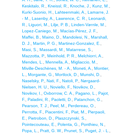
Keskitalo, R.
,
Kneissl, R.
,
Knoche, J.
,
Kunz, M.
,
Kurki-Suonio, H.
,
Lahteenmaki, A.
,
Lamarre, J.
- M.
,
Lasenby, A.
,
Lawrence, C. R.
,
Leonardi,
R.
,
Liguori, M.
,
Lilje, P. B.
,
Linden-Vørnle, M.
,
Lopez-Caniego, M.
,
Macías-Pérez, J. F.
,
Maffei, B.
,
Maino, D.
,
Mandolesi, N.
,
Marshall,
D. J.
,
Martin, P. G.
,
Martinez-Gonzalez, E.
,
Masi, S.
,
Massardi, M.
,
Matarrese, S.
,
Mazzotta, P.
,
Meinhold, P. R.
,
Melchiorri, A.
,
Mendes, L.
,
Mennella, A.
,
Migliaccio, M.
,
Miville-Deschènes, M. - A.
,
Moneti, A.
,
Montier,
L.
,
Morgante, G.
,
Mortlock, D.
,
Munshi, D.
,
Naselsky, P.
,
Nati, F.
,
Natoli, P.
,
Nørgaard-
Nielsen, H. U.
,
Noviello, F.
,
Novikov, D.
,
Novikov, I.
,
Oxborrow, C. A.
,
Pagano, L.
,
Pajot,
F.
,
Paladini, R.
,
Paoletti, D.
,
Patanchon, G.
,
Pearson, T. J.
,
Peel, M.
,
Perdereau, O.
,
Perrotta, F.
,
Piacentini, F.
,
Piat, M.
,
Pierpaoli,
E.
,
Pietrobon, D.
,
Plaszczynski, S.
,
Pointecouteau, E.
,
Polenta, G.
,
Ponthieu, N.
,
Popa, L.
,
Pratt, G. W.
,
Prunet, S.
,
Puget, J. - L.
,