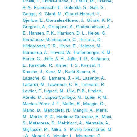
Finelli, F.
,
Flores-Cacho, I.
,
Frailis, M.
,
Fraisse,
A. A.
,
Franceschi, E.
,
Galeotta, S.
,
Galli, S.
,
Ganga, K.
,
Giard, M.
,
Giraud-Heraud, Y.
,
Gjerløw, E.
,
Gonzalez-Nuevo, J.
,
Górski, K. M.
,
Gregorio, A.
,
Gruppuso, A.
,
Gudmundsson, J.
E.
,
Hansen, F. K.
,
Harrison, D. L.
,
Helou, G.
,
Hernández-Monteagudo, C.
,
Herranz, D.
,
Hildebrandt, S. R.
,
Hivon, E.
,
Hobson, M.
,
Hornstrup, A.
,
Hovest, W.
,
Huffenberger, K. M.
,
Hurier, G.
,
Jaffe, A. H.
,
Jaffe, T. R.
,
Keihanen,
E.
,
Keskitalo, R.
,
Kisner, T. S.
,
Kneissl, R.
,
Knoche, J.
,
Kunz, M.
,
Kurki-Suonio, H.
,
Lagache, G.
,
Lamarre, J. - M.
,
Lasenby, A.
,
Lattanzi, M.
,
Lawrence, C. R.
,
Leonardi, R.
,
Levrier, F.
,
Liguori, M.
,
Lilje, P. B.
,
Linden-
Vørnle, M.
,
Lopez-Caniego, M.
,
Lubin, P. M.
,
Macías-Pérez, J. F.
,
Maffei, B.
,
Maggio, G.
,
Maino, D.
,
Mandolesi, N.
,
Mangilli, A.
,
Maris,
M.
,
Martin, P. G.
,
Martinez-Gonzalez, E.
,
Masi,
S.
,
Matarrese, S.
,
Melchiorri, A.
,
Mennella, A.
,
Migliaccio, M.
,
Mitra, S.
,
Miville-Deschènes, M.
- A.
,
Moneti, A.
,
Montier, L.
,
Morgante, G.
,