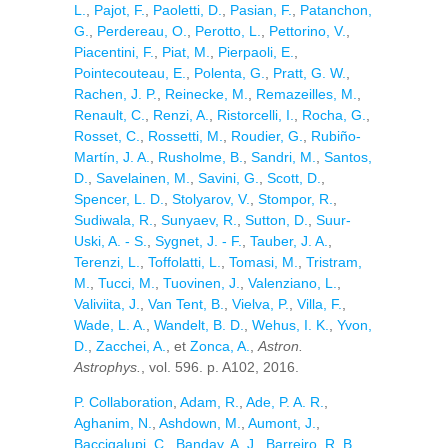
L.
,
Pajot, F.
,
Paoletti, D.
,
Pasian, F.
,
Patanchon,
G.
,
Perdereau, O.
,
Perotto, L.
,
Pettorino, V.
,
Piacentini, F.
,
Piat, M.
,
Pierpaoli, E.
,
Pointecouteau, E.
,
Polenta, G.
,
Pratt, G. W.
,
Rachen, J. P.
,
Reinecke, M.
,
Remazeilles, M.
,
Renault, C.
,
Renzi, A.
,
Ristorcelli, I.
,
Rocha, G.
,
Rosset, C.
,
Rossetti, M.
,
Roudier, G.
,
Rubiño-
Martín, J. A.
,
Rusholme, B.
,
Sandri, M.
,
Santos,
D.
,
Savelainen, M.
,
Savini, G.
,
Scott, D.
,
Spencer, L. D.
,
Stolyarov, V.
,
Stompor, R.
,
Sudiwala, R.
,
Sunyaev, R.
,
Sutton, D.
,
Suur-
Uski, A. - S.
,
Sygnet, J. - F.
,
Tauber, J. A.
,
Terenzi, L.
,
Toffolatti, L.
,
Tomasi, M.
,
Tristram,
M.
,
Tucci, M.
,
Tuovinen, J.
,
Valenziano, L.
,
Valiviita, J.
,
Van Tent, B.
,
Vielva, P.
,
Villa, F.
,
Wade, L. A.
,
Wandelt, B. D.
,
Wehus, I. K.
,
Yvon,
D.
,
Zacchei, A.
, et
Zonca, A.
,
Astron.
Astrophys.
, vol. 596. p. A102, 2016.
P. Collaboration
,
Adam, R.
,
Ade, P. A. R.
,
Aghanim, N.
,
Ashdown, M.
,
Aumont, J.
,
Baccigalupi, C.
,
Banday, A. J.
,
Barreiro, R. B.
,