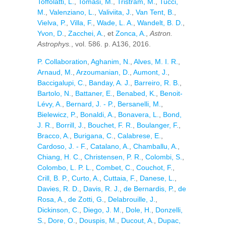
Toffolatti, L.
,
Tomasi, M.
,
Tristram, M.
,
Tucci,
M.
,
Valenziano, L.
,
Valiviita, J.
,
Van Tent, B.
,
Vielva, P.
,
Villa, F.
,
Wade, L. A.
,
Wandelt, B. D.
,
Yvon, D.
,
Zacchei, A.
, et
Zonca, A.
,
Astron.
Astrophys.
, vol. 586. p. A136, 2016.
P. Collaboration
,
Aghanim, N.
,
Alves, M. I. R.
,
Arnaud, M.
,
Arzoumanian, D.
,
Aumont, J.
,
Baccigalupi, C.
,
Banday, A. J.
,
Barreiro, R. B.
,
Bartolo, N.
,
Battaner, E.
,
Benabed, K.
,
Benoit-
Lévy, A.
,
Bernard, J. - P.
,
Bersanelli, M.
,
Bielewicz, P.
,
Bonaldi, A.
,
Bonavera, L.
,
Bond,
J. R.
,
Borrill, J.
,
Bouchet, F. R.
,
Boulanger, F.
,
Bracco, A.
,
Burigana, C.
,
Calabrese, E.
,
Cardoso, J. - F.
,
Catalano, A.
,
Chamballu, A.
,
Chiang, H. C.
,
Christensen, P. R.
,
Colombi, S.
,
Colombo, L. P. L.
,
Combet, C.
,
Couchot, F.
,
Crill, B. P.
,
Curto, A.
,
Cuttaia, F.
,
Danese, L.
,
Davies, R. D.
,
Davis, R. J.
,
de Bernardis, P.
,
de
Rosa, A.
,
de Zotti, G.
,
Delabrouille, J.
,
Dickinson, C.
,
Diego, J. M.
,
Dole, H.
,
Donzelli,
S.
,
Dore, O.
,
Douspis, M.
,
Ducout, A.
,
Dupac,