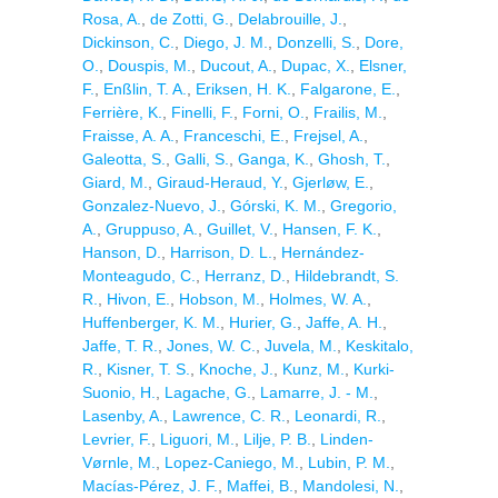
Rosa, A.
,
de Zotti, G.
,
Delabrouille, J.
,
Dickinson, C.
,
Diego, J. M.
,
Donzelli, S.
,
Dore,
O.
,
Douspis, M.
,
Ducout, A.
,
Dupac, X.
,
Elsner,
F.
,
Enßlin, T. A.
,
Eriksen, H. K.
,
Falgarone, E.
,
Ferrière, K.
,
Finelli, F.
,
Forni, O.
,
Frailis, M.
,
Fraisse, A. A.
,
Franceschi, E.
,
Frejsel, A.
,
Galeotta, S.
,
Galli, S.
,
Ganga, K.
,
Ghosh, T.
,
Giard, M.
,
Giraud-Heraud, Y.
,
Gjerløw, E.
,
Gonzalez-Nuevo, J.
,
Górski, K. M.
,
Gregorio,
A.
,
Gruppuso, A.
,
Guillet, V.
,
Hansen, F. K.
,
Hanson, D.
,
Harrison, D. L.
,
Hernández-
Monteagudo, C.
,
Herranz, D.
,
Hildebrandt, S.
R.
,
Hivon, E.
,
Hobson, M.
,
Holmes, W. A.
,
Huffenberger, K. M.
,
Hurier, G.
,
Jaffe, A. H.
,
Jaffe, T. R.
,
Jones, W. C.
,
Juvela, M.
,
Keskitalo,
R.
,
Kisner, T. S.
,
Knoche, J.
,
Kunz, M.
,
Kurki-
Suonio, H.
,
Lagache, G.
,
Lamarre, J. - M.
,
Lasenby, A.
,
Lawrence, C. R.
,
Leonardi, R.
,
Levrier, F.
,
Liguori, M.
,
Lilje, P. B.
,
Linden-
Vørnle, M.
,
Lopez-Caniego, M.
,
Lubin, P. M.
,
Macías-Pérez, J. F.
,
Maffei, B.
,
Mandolesi, N.
,