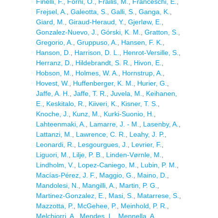
Finelli, F.
,
Forni, O.
,
Frailis, M.
,
Franceschi, E.
,
Frejsel, A.
,
Galeotta, S.
,
Galli, S.
,
Ganga, K.
,
Giard, M.
,
Giraud-Heraud, Y.
,
Gjerløw, E.
,
Gonzalez-Nuevo, J.
,
Górski, K. M.
,
Gratton, S.
,
Gregorio, A.
,
Gruppuso, A.
,
Hansen, F. K.
,
Hanson, D.
,
Harrison, D. L.
,
Henrot-Versille, S.
,
Herranz, D.
,
Hildebrandt, S. R.
,
Hivon, E.
,
Hobson, M.
,
Holmes, W. A.
,
Hornstrup, A.
,
Hovest, W.
,
Huffenberger, K. M.
,
Hurier, G.
,
Jaffe, A. H.
,
Jaffe, T. R.
,
Juvela, M.
,
Keihanen,
E.
,
Keskitalo, R.
,
Kiiveri, K.
,
Kisner, T. S.
,
Knoche, J.
,
Kunz, M.
,
Kurki-Suonio, H.
,
Lahteenmaki, A.
,
Lamarre, J. - M.
,
Lasenby, A.
,
Lattanzi, M.
,
Lawrence, C. R.
,
Leahy, J. P.
,
Leonardi, R.
,
Lesgourgues, J.
,
Levrier, F.
,
Liguori, M.
,
Lilje, P. B.
,
Linden-Vørnle, M.
,
Lindholm, V.
,
Lopez-Caniego, M.
,
Lubin, P. M.
,
Macías-Pérez, J. F.
,
Maggio, G.
,
Maino, D.
,
Mandolesi, N.
,
Mangilli, A.
,
Martin, P. G.
,
Martinez-Gonzalez, E.
,
Masi, S.
,
Matarrese, S.
,
Mazzotta, P.
,
McGehee, P.
,
Meinhold, P. R.
,
Melchiorri, A.
,
Mendes, L.
,
Mennella, A.
,