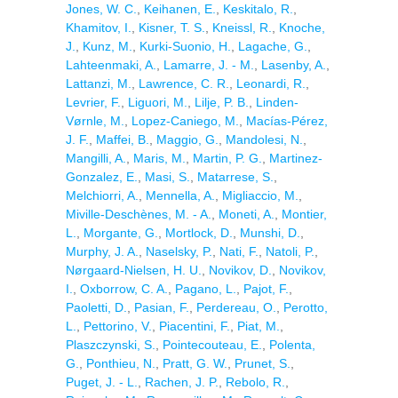
Jones, W. C.
,
Keihanen, E.
,
Keskitalo, R.
,
Khamitov, I.
,
Kisner, T. S.
,
Kneissl, R.
,
Knoche,
J.
,
Kunz, M.
,
Kurki-Suonio, H.
,
Lagache, G.
,
Lahteenmaki, A.
,
Lamarre, J. - M.
,
Lasenby, A.
,
Lattanzi, M.
,
Lawrence, C. R.
,
Leonardi, R.
,
Levrier, F.
,
Liguori, M.
,
Lilje, P. B.
,
Linden-
Vørnle, M.
,
Lopez-Caniego, M.
,
Macías-Pérez,
J. F.
,
Maffei, B.
,
Maggio, G.
,
Mandolesi, N.
,
Mangilli, A.
,
Maris, M.
,
Martin, P. G.
,
Martinez-
Gonzalez, E.
,
Masi, S.
,
Matarrese, S.
,
Melchiorri, A.
,
Mennella, A.
,
Migliaccio, M.
,
Miville-Deschènes, M. - A.
,
Moneti, A.
,
Montier,
L.
,
Morgante, G.
,
Mortlock, D.
,
Munshi, D.
,
Murphy, J. A.
,
Naselsky, P.
,
Nati, F.
,
Natoli, P.
,
Nørgaard-Nielsen, H. U.
,
Novikov, D.
,
Novikov,
I.
,
Oxborrow, C. A.
,
Pagano, L.
,
Pajot, F.
,
Paoletti, D.
,
Pasian, F.
,
Perdereau, O.
,
Perotto,
L.
,
Pettorino, V.
,
Piacentini, F.
,
Piat, M.
,
Plaszczynski, S.
,
Pointecouteau, E.
,
Polenta,
G.
,
Ponthieu, N.
,
Pratt, G. W.
,
Prunet, S.
,
Puget, J. - L.
,
Rachen, J. P.
,
Rebolo, R.
,