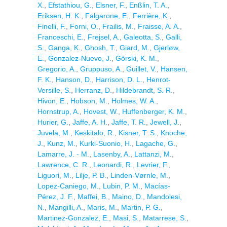
X.
,
Efstathiou, G.
,
Elsner, F.
,
Enßlin, T. A.
,
Eriksen, H. K.
,
Falgarone, E.
,
Ferrière, K.
,
Finelli, F.
,
Forni, O.
,
Frailis, M.
,
Fraisse, A. A.
,
Franceschi, E.
,
Frejsel, A.
,
Galeotta, S.
,
Galli,
S.
,
Ganga, K.
,
Ghosh, T.
,
Giard, M.
,
Gjerløw,
E.
,
Gonzalez-Nuevo, J.
,
Górski, K. M.
,
Gregorio, A.
,
Gruppuso, A.
,
Guillet, V.
,
Hansen,
F. K.
,
Hanson, D.
,
Harrison, D. L.
,
Henrot-
Versille, S.
,
Herranz, D.
,
Hildebrandt, S. R.
,
Hivon, E.
,
Hobson, M.
,
Holmes, W. A.
,
Hornstrup, A.
,
Hovest, W.
,
Huffenberger, K. M.
,
Hurier, G.
,
Jaffe, A. H.
,
Jaffe, T. R.
,
Jewell, J.
,
Juvela, M.
,
Keskitalo, R.
,
Kisner, T. S.
,
Knoche,
J.
,
Kunz, M.
,
Kurki-Suonio, H.
,
Lagache, G.
,
Lamarre, J. - M.
,
Lasenby, A.
,
Lattanzi, M.
,
Lawrence, C. R.
,
Leonardi, R.
,
Levrier, F.
,
Liguori, M.
,
Lilje, P. B.
,
Linden-Vørnle, M.
,
Lopez-Caniego, M.
,
Lubin, P. M.
,
Macías-
Pérez, J. F.
,
Maffei, B.
,
Maino, D.
,
Mandolesi,
N.
,
Mangilli, A.
,
Maris, M.
,
Martin, P. G.
,
Martinez-Gonzalez, E.
,
Masi, S.
,
Matarrese, S.
,