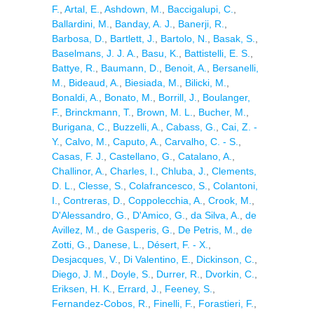
F.
,
Artal, E.
,
Ashdown, M.
,
Baccigalupi, C.
,
Ballardini, M.
,
Banday, A. J.
,
Banerji, R.
,
Barbosa, D.
,
Bartlett, J.
,
Bartolo, N.
,
Basak, S.
,
Baselmans, J. J. A.
,
Basu, K.
,
Battistelli, E. S.
,
Battye, R.
,
Baumann, D.
,
Benoit, A.
,
Bersanelli,
M.
,
Bideaud, A.
,
Biesiada, M.
,
Bilicki, M.
,
Bonaldi, A.
,
Bonato, M.
,
Borrill, J.
,
Boulanger,
F.
,
Brinckmann, T.
,
Brown, M. L.
,
Bucher, M.
,
Burigana, C.
,
Buzzelli, A.
,
Cabass, G.
,
Cai, Z. -
Y.
,
Calvo, M.
,
Caputo, A.
,
Carvalho, C. - S.
,
Casas, F. J.
,
Castellano, G.
,
Catalano, A.
,
Challinor, A.
,
Charles, I.
,
Chluba, J.
,
Clements,
D. L.
,
Clesse, S.
,
Colafrancesco, S.
,
Colantoni,
I.
,
Contreras, D.
,
Coppolecchia, A.
,
Crook, M.
,
D'Alessandro, G.
,
D'Amico, G.
,
da Silva, A.
,
de
Avillez, M.
,
de Gasperis, G.
,
De Petris, M.
,
de
Zotti, G.
,
Danese, L.
,
Désert, F. - X.
,
Desjacques, V.
,
Di Valentino, E.
,
Dickinson, C.
,
Diego, J. M.
,
Doyle, S.
,
Durrer, R.
,
Dvorkin, C.
,
Eriksen, H. K.
,
Errard, J.
,
Feeney, S.
,
Fernandez-Cobos, R.
,
Finelli, F.
,
Forastieri, F.
,