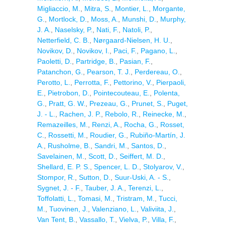
Migliaccio, M.
,
Mitra, S.
,
Montier, L.
,
Morgante,
G.
,
Mortlock, D.
,
Moss, A.
,
Munshi, D.
,
Murphy,
J. A.
,
Naselsky, P.
,
Nati, F.
,
Natoli, P.
,
Netterfield, C. B.
,
Nørgaard-Nielsen, H. U.
,
Novikov, D.
,
Novikov, I.
,
Paci, F.
,
Pagano, L.
,
Paoletti, D.
,
Partridge, B.
,
Pasian, F.
,
Patanchon, G.
,
Pearson, T. J.
,
Perdereau, O.
,
Perotto, L.
,
Perrotta, F.
,
Pettorino, V.
,
Pierpaoli,
E.
,
Pietrobon, D.
,
Pointecouteau, E.
,
Polenta,
G.
,
Pratt, G. W.
,
Prezeau, G.
,
Prunet, S.
,
Puget,
J. - L.
,
Rachen, J. P.
,
Rebolo, R.
,
Reinecke, M.
,
Remazeilles, M.
,
Renzi, A.
,
Rocha, G.
,
Rosset,
C.
,
Rossetti, M.
,
Roudier, G.
,
Rubiño-Martín, J.
A.
,
Rusholme, B.
,
Sandri, M.
,
Santos, D.
,
Savelainen, M.
,
Scott, D.
,
Seiffert, M. D.
,
Shellard, E. P. S.
,
Spencer, L. D.
,
Stolyarov, V.
,
Stompor, R.
,
Sutton, D.
,
Suur-Uski, A. - S.
,
Sygnet, J. - F.
,
Tauber, J. A.
,
Terenzi, L.
,
Toffolatti, L.
,
Tomasi, M.
,
Tristram, M.
,
Tucci,
M.
,
Tuovinen, J.
,
Valenziano, L.
,
Valiviita, J.
,
Van Tent, B.
,
Vassallo, T.
,
Vielva, P.
,
Villa, F.
,