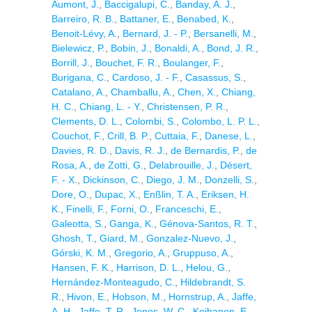
Aumont, J.
,
Baccigalupi, C.
,
Banday, A. J.
,
Barreiro, R. B.
,
Battaner, E.
,
Benabed, K.
,
Benoit-Lévy, A.
,
Bernard, J. - P.
,
Bersanelli, M.
,
Bielewicz, P.
,
Bobin, J.
,
Bonaldi, A.
,
Bond, J. R.
,
Borrill, J.
,
Bouchet, F. R.
,
Boulanger, F.
,
Burigana, C.
,
Cardoso, J. - F.
,
Casassus, S.
,
Catalano, A.
,
Chamballu, A.
,
Chen, X.
,
Chiang,
H. C.
,
Chiang, L. - Y.
,
Christensen, P. R.
,
Clements, D. L.
,
Colombi, S.
,
Colombo, L. P. L.
,
Couchot, F.
,
Crill, B. P.
,
Cuttaia, F.
,
Danese, L.
,
Davies, R. D.
,
Davis, R. J.
,
de Bernardis, P.
,
de
Rosa, A.
,
de Zotti, G.
,
Delabrouille, J.
,
Désert,
F. - X.
,
Dickinson, C.
,
Diego, J. M.
,
Donzelli, S.
,
Dore, O.
,
Dupac, X.
,
Enßlin, T. A.
,
Eriksen, H.
K.
,
Finelli, F.
,
Forni, O.
,
Franceschi, E.
,
Galeotta, S.
,
Ganga, K.
,
Génova-Santos, R. T.
,
Ghosh, T.
,
Giard, M.
,
Gonzalez-Nuevo, J.
,
Górski, K. M.
,
Gregorio, A.
,
Gruppuso, A.
,
Hansen, F. K.
,
Harrison, D. L.
,
Helou, G.
,
Hernández-Monteagudo, C.
,
Hildebrandt, S.
R.
,
Hivon, E.
,
Hobson, M.
,
Hornstrup, A.
,
Jaffe,
A. H.
,
Jaffe, T. R.
,
Jones, W. C.
,
Keihanen, E.
,