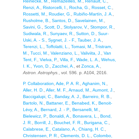
Reinecke, M.
,
Remazeilles, M.
,
Renault, C.
,
Renzi, A.
,
Ristorcelli, I.
,
Rocha, G.
,
Rosset, C.
,
Rossetti, M.
,
Roudier, G.
,
Rubiño-Martín, J. A.
,
Rusholme, B.
,
Santos, D.
,
Savelainen, M.
,
Savini, G.
,
Scott, D.
,
Stolyarov, V.
,
Stompor, R.
,
Sudiwala, R.
,
Sunyaev, R.
,
Sutton, D.
,
Suur-
Uski, A. - S.
,
Sygnet, J. - F.
,
Tauber, J. A.
,
Terenzi, L.
,
Toffolatti, L.
,
Tomasi, M.
,
Tristram,
M.
,
Tucci, M.
,
Valenziano, L.
,
Valiviita, J.
,
Van
Tent, F.
,
Vielva, P.
,
Villa, F.
,
Wade, L. A.
,
Wehus,
I. K.
,
Yvon, D.
,
Zacchei, A.
, et
Zonca, A.
,
Astron. Astrophys.
, vol. 596. p. A104, 2016.
P. Collaboration
,
Ade, P. A. R.
,
Aghanim, N.
,
Aller, H. D.
,
Aller, M. F.
,
Arnaud, M.
,
Aumont, J.
,
Baccigalupi, C.
,
Banday, A. J.
,
Barreiro, R. B.
,
Bartolo, N.
,
Battaner, E.
,
Benabed, K.
,
Benoit-
Lévy, A.
,
Bernard, J. - P.
,
Bersanelli, M.
,
Bielewicz, P.
,
Bonaldi, A.
,
Bonavera, L.
,
Bond,
J. R.
,
Borrill, J.
,
Bouchet, F. R.
,
Burigana, C.
,
Calabrese, E.
,
Catalano, A.
,
Chiang, H. C.
,
Christensen, P. R.
,
Clements, D. L.
,
Colombo,