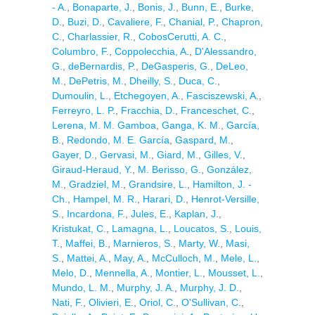
- A.
,
Bonaparte, J.
,
Bonis, J.
,
Bunn, E.
,
Burke,
D.
,
Buzi, D.
,
Cavaliere, F.
,
Chanial, P.
,
Chapron,
C.
,
Charlassier, R.
,
CobosCerutti, A. C.
,
Columbro, F.
,
Coppolecchia, A.
,
D'Alessandro,
G.
,
deBernardis, P.
,
DeGasperis, G.
,
DeLeo,
M.
,
DePetris, M.
,
Dheilly, S.
,
Duca, C.
,
Dumoulin, L.
,
Etchegoyen, A.
,
Fasciszewski, A.
,
Ferreyro, L. P.
,
Fracchia, D.
,
Franceschet, C.
,
Lerena, M. M. Gamboa
,
Ganga, K. M.
,
García,
B.
,
Redondo, M. E. García
,
Gaspard, M.
,
Gayer, D.
,
Gervasi, M.
,
Giard, M.
,
Gilles, V.
,
Giraud-Heraud, Y.
,
M. Berisso, G.
,
González,
M.
,
Gradziel, M.
,
Grandsire, L.
,
Hamilton, J. -
Ch.
,
Hampel, M. R.
,
Harari, D.
,
Henrot-Versille,
S.
,
Incardona, F.
,
Jules, E.
,
Kaplan, J.
,
Kristukat, C.
,
Lamagna, L.
,
Loucatos, S.
,
Louis,
T.
,
Maffei, B.
,
Marnieros, S.
,
Marty, W.
,
Masi,
S.
,
Mattei, A.
,
May, A.
,
McCulloch, M.
,
Mele, L.
,
Melo, D.
,
Mennella, A.
,
Montier, L.
,
Mousset, L.
,
Mundo, L. M.
,
Murphy, J. A.
,
Murphy, J. D.
,
Nati, F.
,
Olivieri, E.
,
Oriol, C.
,
O'Sullivan, C.
,