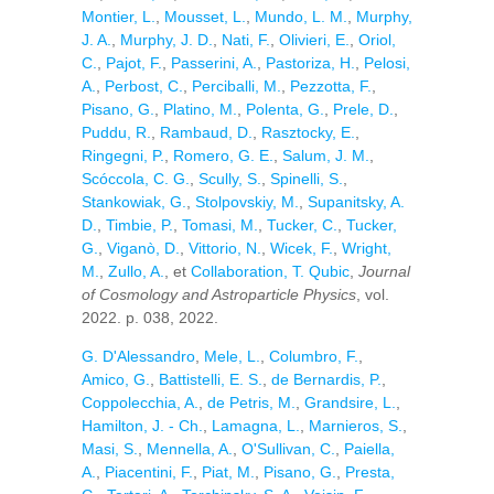
Montier, L.
,
Mousset, L.
,
Mundo, L. M.
,
Murphy,
J. A.
,
Murphy, J. D.
,
Nati, F.
,
Olivieri, E.
,
Oriol,
C.
,
Pajot, F.
,
Passerini, A.
,
Pastoriza, H.
,
Pelosi,
A.
,
Perbost, C.
,
Perciballi, M.
,
Pezzotta, F.
,
Pisano, G.
,
Platino, M.
,
Polenta, G.
,
Prele, D.
,
Puddu, R.
,
Rambaud, D.
,
Rasztocky, E.
,
Ringegni, P.
,
Romero, G. E.
,
Salum, J. M.
,
Scóccola, C. G.
,
Scully, S.
,
Spinelli, S.
,
Stankowiak, G.
,
Stolpovskiy, M.
,
Supanitsky, A.
D.
,
Timbie, P.
,
Tomasi, M.
,
Tucker, C.
,
Tucker,
G.
,
Viganò, D.
,
Vittorio, N.
,
Wicek, F.
,
Wright,
M.
,
Zullo, A.
, et
Collaboration, T. Qubic
,
Journal
of Cosmology and Astroparticle Physics
, vol.
2022. p. 038, 2022.
G. D'Alessandro
,
Mele, L.
,
Columbro, F.
,
Amico, G.
,
Battistelli, E. S.
,
de Bernardis, P.
,
Coppolecchia, A.
,
de Petris, M.
,
Grandsire, L.
,
Hamilton, J. - Ch.
,
Lamagna, L.
,
Marnieros, S.
,
Masi, S.
,
Mennella, A.
,
O'Sullivan, C.
,
Paiella,
A.
,
Piacentini, F.
,
Piat, M.
,
Pisano, G.
,
Presta,