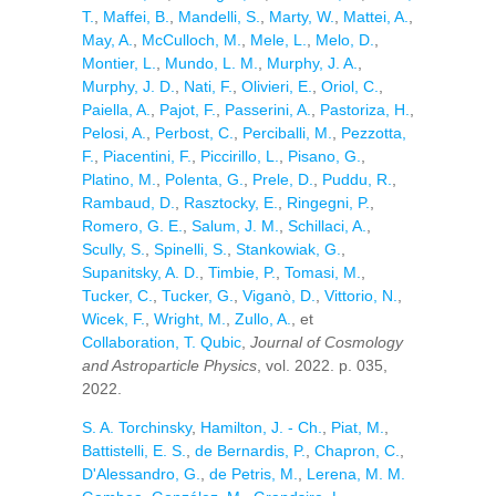
T.
,
Maffei, B.
,
Mandelli, S.
,
Marty, W.
,
Mattei, A.
,
May, A.
,
McCulloch, M.
,
Mele, L.
,
Melo, D.
,
Montier, L.
,
Mundo, L. M.
,
Murphy, J. A.
,
Murphy, J. D.
,
Nati, F.
,
Olivieri, E.
,
Oriol, C.
,
Paiella, A.
,
Pajot, F.
,
Passerini, A.
,
Pastoriza, H.
,
Pelosi, A.
,
Perbost, C.
,
Perciballi, M.
,
Pezzotta,
F.
,
Piacentini, F.
,
Piccirillo, L.
,
Pisano, G.
,
Platino, M.
,
Polenta, G.
,
Prele, D.
,
Puddu, R.
,
Rambaud, D.
,
Rasztocky, E.
,
Ringegni, P.
,
Romero, G. E.
,
Salum, J. M.
,
Schillaci, A.
,
Scully, S.
,
Spinelli, S.
,
Stankowiak, G.
,
Supanitsky, A. D.
,
Timbie, P.
,
Tomasi, M.
,
Tucker, C.
,
Tucker, G.
,
Viganò, D.
,
Vittorio, N.
,
Wicek, F.
,
Wright, M.
,
Zullo, A.
, et
Collaboration, T. Qubic
,
Journal of Cosmology
and Astroparticle Physics
, vol. 2022. p. 035,
2022.
S. A. Torchinsky
,
Hamilton, J. - Ch.
,
Piat, M.
,
Battistelli, E. S.
,
de Bernardis, P.
,
Chapron, C.
,
D'Alessandro, G.
,
de Petris, M.
,
Lerena, M. M.