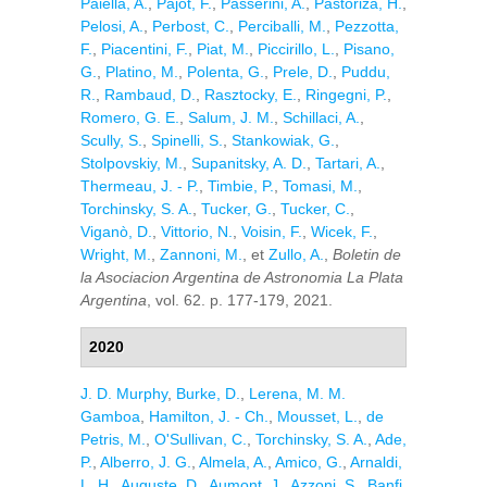
Paiella, A.
,
Pajot, F.
,
Passerini, A.
,
Pastoriza, H.
,
Pelosi, A.
,
Perbost, C.
,
Perciballi, M.
,
Pezzotta,
F.
,
Piacentini, F.
,
Piat, M.
,
Piccirillo, L.
,
Pisano,
G.
,
Platino, M.
,
Polenta, G.
,
Prele, D.
,
Puddu,
R.
,
Rambaud, D.
,
Rasztocky, E.
,
Ringegni, P.
,
Romero, G. E.
,
Salum, J. M.
,
Schillaci, A.
,
Scully, S.
,
Spinelli, S.
,
Stankowiak, G.
,
Stolpovskiy, M.
,
Supanitsky, A. D.
,
Tartari, A.
,
Thermeau, J. - P.
,
Timbie, P.
,
Tomasi, M.
,
Torchinsky, S. A.
,
Tucker, G.
,
Tucker, C.
,
Viganò, D.
,
Vittorio, N.
,
Voisin, F.
,
Wicek, F.
,
Wright, M.
,
Zannoni, M.
, et
Zullo, A.
,
Boletin de
la Asociacion Argentina de Astronomia La Plata
Argentina
, vol. 62. p. 177-179, 2021.
2020
J. D. Murphy
,
Burke, D.
,
Lerena, M. M.
Gamboa
,
Hamilton, J. - Ch.
,
Mousset, L.
,
de
Petris, M.
,
O'Sullivan, C.
,
Torchinsky, S. A.
,
Ade,
P.
,
Alberro, J. G.
,
Almela, A.
,
Amico, G.
,
Arnaldi,
L. H.
,
Auguste, D.
,
Aumont, J.
,
Azzoni, S.
,
Banfi,