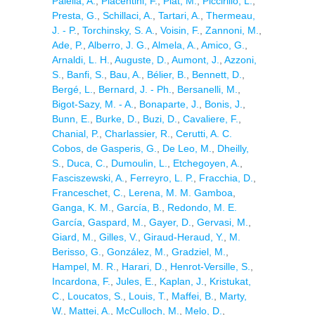
Paiella, A.
,
Piacentini, F.
,
Piat, M.
,
Piccirillo, L.
,
Presta, G.
,
Schillaci, A.
,
Tartari, A.
,
Thermeau,
J. - P.
,
Torchinsky, S. A.
,
Voisin, F.
,
Zannoni, M.
,
Ade, P.
,
Alberro, J. G.
,
Almela, A.
,
Amico, G.
,
Arnaldi, L. H.
,
Auguste, D.
,
Aumont, J.
,
Azzoni,
S.
,
Banfi, S.
,
Bau, A.
,
Bélier, B.
,
Bennett, D.
,
Bergé, L.
,
Bernard, J. - Ph.
,
Bersanelli, M.
,
Bigot-Sazy, M. - A.
,
Bonaparte, J.
,
Bonis, J.
,
Bunn, E.
,
Burke, D.
,
Buzi, D.
,
Cavaliere, F.
,
Chanial, P.
,
Charlassier, R.
,
Cerutti, A. C.
Cobos
,
de Gasperis, G.
,
De Leo, M.
,
Dheilly,
S.
,
Duca, C.
,
Dumoulin, L.
,
Etchegoyen, A.
,
Fasciszewski, A.
,
Ferreyro, L. P.
,
Fracchia, D.
,
Franceschet, C.
,
Lerena, M. M. Gamboa
,
Ganga, K. M.
,
García, B.
,
Redondo, M. E.
García
,
Gaspard, M.
,
Gayer, D.
,
Gervasi, M.
,
Giard, M.
,
Gilles, V.
,
Giraud-Heraud, Y.
,
M.
Berisso, G.
,
González, M.
,
Gradziel, M.
,
Hampel, M. R.
,
Harari, D.
,
Henrot-Versille, S.
,
Incardona, F.
,
Jules, E.
,
Kaplan, J.
,
Kristukat,
C.
,
Loucatos, S.
,
Louis, T.
,
Maffei, B.
,
Marty,
W.
,
Mattei, A.
,
McCulloch, M.
,
Melo, D.
,