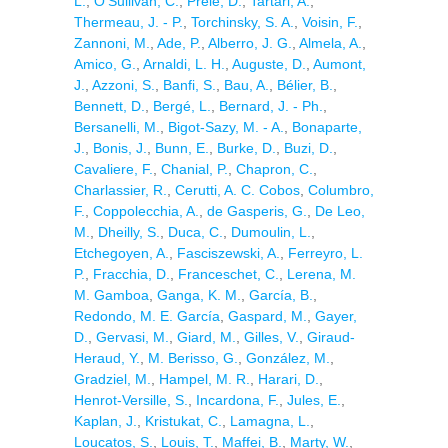
L.
,
O'Sullivan, C.
,
Prele, D.
,
Tartari, A.
,
Thermeau, J. - P.
,
Torchinsky, S. A.
,
Voisin, F.
,
Zannoni, M.
,
Ade, P.
,
Alberro, J. G.
,
Almela, A.
,
Amico, G.
,
Arnaldi, L. H.
,
Auguste, D.
,
Aumont,
J.
,
Azzoni, S.
,
Banfi, S.
,
Bau, A.
,
Bélier, B.
,
Bennett, D.
,
Bergé, L.
,
Bernard, J. - Ph.
,
Bersanelli, M.
,
Bigot-Sazy, M. - A.
,
Bonaparte,
J.
,
Bonis, J.
,
Bunn, E.
,
Burke, D.
,
Buzi, D.
,
Cavaliere, F.
,
Chanial, P.
,
Chapron, C.
,
Charlassier, R.
,
Cerutti, A. C. Cobos
,
Columbro,
F.
,
Coppolecchia, A.
,
de Gasperis, G.
,
De Leo,
M.
,
Dheilly, S.
,
Duca, C.
,
Dumoulin, L.
,
Etchegoyen, A.
,
Fasciszewski, A.
,
Ferreyro, L.
P.
,
Fracchia, D.
,
Franceschet, C.
,
Lerena, M.
M. Gamboa
,
Ganga, K. M.
,
García, B.
,
Redondo, M. E. García
,
Gaspard, M.
,
Gayer,
D.
,
Gervasi, M.
,
Giard, M.
,
Gilles, V.
,
Giraud-
Heraud, Y.
,
M. Berisso, G.
,
González, M.
,
Gradziel, M.
,
Hampel, M. R.
,
Harari, D.
,
Henrot-Versille, S.
,
Incardona, F.
,
Jules, E.
,
Kaplan, J.
,
Kristukat, C.
,
Lamagna, L.
,
Loucatos, S.
,
Louis, T.
,
Maffei, B.
,
Marty, W.
,