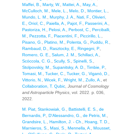
Maffei, B.
,
Marty, W.
,
Mattei, A.
,
May, A.
,
McCulloch, M.
,
Mele, L.
,
Melo, D.
,
Montier, L.
,
Mundo, L. M.
,
Murphy, J. A.
,
Nati, F.
,
Olivieri,
E.
,
Oriol, C.
,
Paiella, A.
,
Pajot, F.
,
Passerini, A.
,
Pastoriza, H.
,
Pelosi, A.
,
Perbost, C.
,
Perciballi,
M.
,
Pezzotta, F.
,
Piacentini, F.
,
Piccirillo, L.
,
Pisano, G.
,
Platino, M.
,
Polenta, G.
,
Puddu, R.
,
Rambaud, D.
,
Rasztocky, E.
,
Ringegni, P.
,
Romero, G. E.
,
Salum, J. M.
,
Schillaci, A.
,
Scóccola, C. G.
,
Scully, S.
,
Spinelli, S.
,
Stolpovskiy, M.
,
Supanitsky, A. D.
,
Timbie, P.
,
Tomasi, M.
,
Tucker, C.
,
Tucker, G.
,
Viganò, D.
,
Vittorio, N.
,
Wicek, F.
,
Wright, M.
,
Zullo, A.
, et
Collaboration, T. Qubic
,
Journal of Cosmology
and Astroparticle Physics
, vol. 2022. p. 036,
2022.
M. Piat
,
Stankowiak, G.
,
Battistelli, E. S.
,
de
Bernardis, P.
,
D'Alessandro, G.
,
de Petris, M.
,
Grandsire, L.
,
Hamilton, J. - Ch.
,
Hoang, T. D.
,
Marnieros, S.
,
Masi, S.
,
Mennella, A.
,
Mousset,