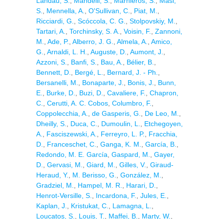
Landau, S.
,
Mandelli, S.
,
Marnieros, S.
,
Masi,
S.
,
Mennella, A.
,
O'Sullivan, C.
,
Piat, M.
,
Ricciardi, G.
,
Scóccola, C. G.
,
Stolpovskiy, M.
,
Tartari, A.
,
Torchinsky, S. A.
,
Voisin, F.
,
Zannoni,
M.
,
Ade, P.
,
Alberro, J. G.
,
Almela, A.
,
Amico,
G.
,
Arnaldi, L. H.
,
Auguste, D.
,
Aumont, J.
,
Azzoni, S.
,
Banfi, S.
,
Bau, A.
,
Bélier, B.
,
Bennett, D.
,
Bergé, L.
,
Bernard, J. - Ph.
,
Bersanelli, M.
,
Bonaparte, J.
,
Bonis, J.
,
Bunn,
E.
,
Burke, D.
,
Buzi, D.
,
Cavaliere, F.
,
Chapron,
C.
,
Cerutti, A. C. Cobos
,
Columbro, F.
,
Coppolecchia, A.
,
de Gasperis, G.
,
De Leo, M.
,
Dheilly, S.
,
Duca, C.
,
Dumoulin, L.
,
Etchegoyen,
A.
,
Fasciszewski, A.
,
Ferreyro, L. P.
,
Fracchia,
D.
,
Franceschet, C.
,
Ganga, K. M.
,
García, B.
,
Redondo, M. E. García
,
Gaspard, M.
,
Gayer,
D.
,
Gervasi, M.
,
Giard, M.
,
Gilles, V.
,
Giraud-
Heraud, Y.
,
M. Berisso, G.
,
González, M.
,
Gradziel, M.
,
Hampel, M. R.
,
Harari, D.
,
Henrot-Versille, S.
,
Incardona, F.
,
Jules, E.
,
Kaplan, J.
,
Kristukat, C.
,
Lamagna, L.
,
Loucatos, S.
,
Louis, T.
,
Maffei, B.
,
Marty, W.
,