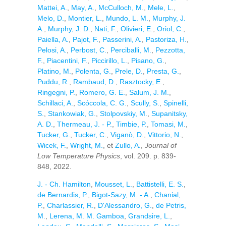
Mattei, A.
,
May, A.
,
McCulloch, M.
,
Mele, L.
,
Melo, D.
,
Montier, L.
,
Mundo, L. M.
,
Murphy, J.
A.
,
Murphy, J. D.
,
Nati, F.
,
Olivieri, E.
,
Oriol, C.
,
Paiella, A.
,
Pajot, F.
,
Passerini, A.
,
Pastoriza, H.
,
Pelosi, A.
,
Perbost, C.
,
Perciballi, M.
,
Pezzotta,
F.
,
Piacentini, F.
,
Piccirillo, L.
,
Pisano, G.
,
Platino, M.
,
Polenta, G.
,
Prele, D.
,
Presta, G.
,
Puddu, R.
,
Rambaud, D.
,
Rasztocky, E.
,
Ringegni, P.
,
Romero, G. E.
,
Salum, J. M.
,
Schillaci, A.
,
Scóccola, C. G.
,
Scully, S.
,
Spinelli,
S.
,
Stankowiak, G.
,
Stolpovskiy, M.
,
Supanitsky,
A. D.
,
Thermeau, J. - P.
,
Timbie, P.
,
Tomasi, M.
,
Tucker, G.
,
Tucker, C.
,
Viganò, D.
,
Vittorio, N.
,
Wicek, F.
,
Wright, M.
, et
Zullo, A.
,
Journal of
Low Temperature Physics
, vol. 209. p. 839-
848, 2022.
J. - Ch. Hamilton
,
Mousset, L.
,
Battistelli, E. S.
,
de Bernardis, P.
,
Bigot-Sazy, M. - A.
,
Chanial,
P.
,
Charlassier, R.
,
D'Alessandro, G.
,
de Petris,
M.
,
Lerena, M. M. Gamboa
,
Grandsire, L.
,