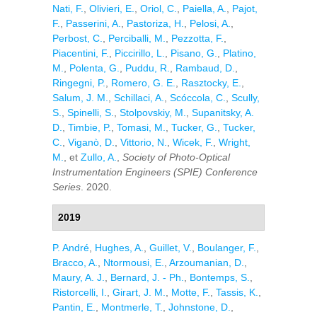
Nati, F.
,
Olivieri, E.
,
Oriol, C.
,
Paiella, A.
,
Pajot,
F.
,
Passerini, A.
,
Pastoriza, H.
,
Pelosi, A.
,
Perbost, C.
,
Perciballi, M.
,
Pezzotta, F.
,
Piacentini, F.
,
Piccirillo, L.
,
Pisano, G.
,
Platino,
M.
,
Polenta, G.
,
Puddu, R.
,
Rambaud, D.
,
Ringegni, P.
,
Romero, G. E.
,
Rasztocky, E.
,
Salum, J. M.
,
Schillaci, A.
,
Scóccola, C.
,
Scully,
S.
,
Spinelli, S.
,
Stolpovskiy, M.
,
Supanitsky, A.
D.
,
Timbie, P.
,
Tomasi, M.
,
Tucker, G.
,
Tucker,
C.
,
Viganò, D.
,
Vittorio, N.
,
Wicek, F.
,
Wright,
M.
, et
Zullo, A.
,
Society of Photo-Optical
Instrumentation Engineers (SPIE) Conference
Series
. 2020.
2019
P. André
,
Hughes, A.
,
Guillet, V.
,
Boulanger, F.
,
Bracco, A.
,
Ntormousi, E.
,
Arzoumanian, D.
,
Maury, A. J.
,
Bernard, J. - Ph.
,
Bontemps, S.
,
Ristorcelli, I.
,
Girart, J. M.
,
Motte, F.
,
Tassis, K.
,
Pantin, E.
,
Montmerle, T.
,
Johnstone, D.
,