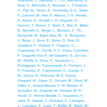
Grandsire, L.
,
Hamilton, J. - Ch.
,
Marnieros, S.
,
Masi, S.
,
Mennella, A.
,
Mousset, L.
,
O'Sullivan,
C.
,
Piat, M.
,
Tartari, A.
,
Torchinsky, S. A.
,
Voisin,
F.
,
Zannoni, M.
,
Ade, P.
,
Alberro, J. G.
,
Almela,
A.
,
Amico, G.
,
Arnaldi, L. H.
,
Auguste, D.
,
Aumont, J.
,
Azzoni, S.
,
Banfi, S.
,
Bau, A.
,
Bélier,
B.
,
Bennett, D.
,
Bergé, L.
,
Bernard, J. - Ph.
,
Bersanelli, M.
,
Bigot-Sazy, M. - A.
,
Bonaparte,
J.
,
Bonis, J.
,
Bunn, E.
,
Burke, D.
,
Buzi, D.
,
Cavaliere, F.
,
Chanial, P.
,
Chapron, C.
,
Charlassier, R.
,
Cerutti, A. C. Cobos
,
Columbro,
F.
,
Coppolecchia, A.
,
de Gasperis, G.
,
De Leo,
M.
,
Dheilly, S.
,
Duca, C.
,
Dumoulin, L.
,
Etchegoyen, A.
,
Fasciszewski, A.
,
Ferreyro, L.
P.
,
Fracchia, D.
,
Franceschet, C.
,
Ganga, K.
M.
,
García, B.
,
Redondo, M. E. García
,
Gaspard, M.
,
Gayer, D.
,
Gervasi, M.
,
Giard, M.
,
Gilles, V.
,
Giraud-Heraud, Y.
,
M. Berisso, G.
,
González, M.
,
Gradziel, M.
,
Hampel, M. R.
,
Harari, D.
,
Henrot-Versille, S.
,
Incardona, F.
,
Jules, E.
,
Kaplan, J.
,
Kristukat, C.
,
Lamagna,
L.
,
Loucatos, S.
,
Louis, T.
,
Maffei, B.
,
Marty, W.
,