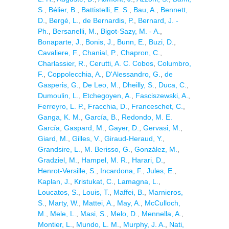
S.
,
Bélier, B.
,
Battistelli, E. S.
,
Bau, A.
,
Bennett,
D.
,
Bergé, L.
,
de Bernardis, P.
,
Bernard, J. -
Ph.
,
Bersanelli, M.
,
Bigot-Sazy, M. - A.
,
Bonaparte, J.
,
Bonis, J.
,
Bunn, E.
,
Buzi, D.
,
Cavaliere, F.
,
Chanial, P.
,
Chapron, C.
,
Charlassier, R.
,
Cerutti, A. C. Cobos
,
Columbro,
F.
,
Coppolecchia, A.
,
D'Alessandro, G.
,
de
Gasperis, G.
,
De Leo, M.
,
Dheilly, S.
,
Duca, C.
,
Dumoulin, L.
,
Etchegoyen, A.
,
Fasciszewski, A.
,
Ferreyro, L. P.
,
Fracchia, D.
,
Franceschet, C.
,
Ganga, K. M.
,
García, B.
,
Redondo, M. E.
García
,
Gaspard, M.
,
Gayer, D.
,
Gervasi, M.
,
Giard, M.
,
Gilles, V.
,
Giraud-Heraud, Y.
,
Grandsire, L.
,
M. Berisso, G.
,
González, M.
,
Gradziel, M.
,
Hampel, M. R.
,
Harari, D.
,
Henrot-Versille, S.
,
Incardona, F.
,
Jules, E.
,
Kaplan, J.
,
Kristukat, C.
,
Lamagna, L.
,
Loucatos, S.
,
Louis, T.
,
Maffei, B.
,
Marnieros,
S.
,
Marty, W.
,
Mattei, A.
,
May, A.
,
McCulloch,
M.
,
Mele, L.
,
Masi, S.
,
Melo, D.
,
Mennella, A.
,
Montier, L.
,
Mundo, L. M.
,
Murphy, J. A.
,
Nati,