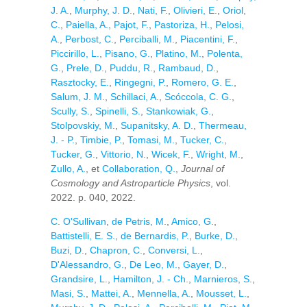
J. A.
,
Murphy, J. D.
,
Nati, F.
,
Olivieri, E.
,
Oriol,
C.
,
Paiella, A.
,
Pajot, F.
,
Pastoriza, H.
,
Pelosi,
A.
,
Perbost, C.
,
Perciballi, M.
,
Piacentini, F.
,
Piccirillo, L.
,
Pisano, G.
,
Platino, M.
,
Polenta,
G.
,
Prele, D.
,
Puddu, R.
,
Rambaud, D.
,
Rasztocky, E.
,
Ringegni, P.
,
Romero, G. E.
,
Salum, J. M.
,
Schillaci, A.
,
Scóccola, C. G.
,
Scully, S.
,
Spinelli, S.
,
Stankowiak, G.
,
Stolpovskiy, M.
,
Supanitsky, A. D.
,
Thermeau,
J. - P.
,
Timbie, P.
,
Tomasi, M.
,
Tucker, C.
,
Tucker, G.
,
Vittorio, N.
,
Wicek, F.
,
Wright, M.
,
Zullo, A.
, et
Collaboration, Q.
,
Journal of
Cosmology and Astroparticle Physics
, vol.
2022. p. 040, 2022.
C. O'Sullivan
,
de Petris, M.
,
Amico, G.
,
Battistelli, E. S.
,
de Bernardis, P.
,
Burke, D.
,
Buzi, D.
,
Chapron, C.
,
Conversi, L.
,
D'Alessandro, G.
,
De Leo, M.
,
Gayer, D.
,
Grandsire, L.
,
Hamilton, J. - Ch.
,
Marnieros, S.
,
Masi, S.
,
Mattei, A.
,
Mennella, A.
,
Mousset, L.
,