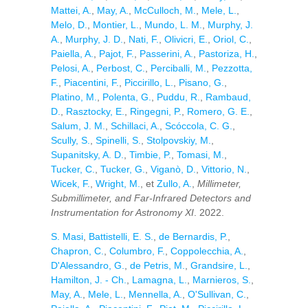
Mattei, A.
,
May, A.
,
McCulloch, M.
,
Mele, L.
,
Melo, D.
,
Montier, L.
,
Mundo, L. M.
,
Murphy, J.
A.
,
Murphy, J. D.
,
Nati, F.
,
Olivicri, E.
,
Oriol, C.
,
Paiella, A.
,
Pajot, F.
,
Passerini, A.
,
Pastoriza, H.
,
Pelosi, A.
,
Perbost, C.
,
Perciballi, M.
,
Pezzotta,
F.
,
Piacentini, F.
,
Piccirillo, L.
,
Pisano, G.
,
Platino, M.
,
Polenta, G.
,
Puddu, R.
,
Rambaud,
D.
,
Rasztocky, E.
,
Ringegni, P.
,
Romero, G. E.
,
Salum, J. M.
,
Schillaci, A.
,
Scóccola, C. G.
,
Scully, S.
,
Spinelli, S.
,
Stolpovskiy, M.
,
Supanitsky, A. D.
,
Timbie, P.
,
Tomasi, M.
,
Tucker, C.
,
Tucker, G.
,
Viganò, D.
,
Vittorio, N.
,
Wicek, F.
,
Wright, M.
, et
Zullo, A.
,
Millimeter,
Submillimeter, and Far-Infrared Detectors and
Instrumentation for Astronomy XI
. 2022.
S. Masi
,
Battistelli, E. S.
,
de Bernardis, P.
,
Chapron, C.
,
Columbro, F.
,
Coppolecchia, A.
,
D'Alessandro, G.
,
de Petris, M.
,
Grandsire, L.
,
Hamilton, J. - Ch.
,
Lamagna, L.
,
Marnieros, S.
,
May, A.
,
Mele, L.
,
Mennella, A.
,
O'Sullivan, C.
,