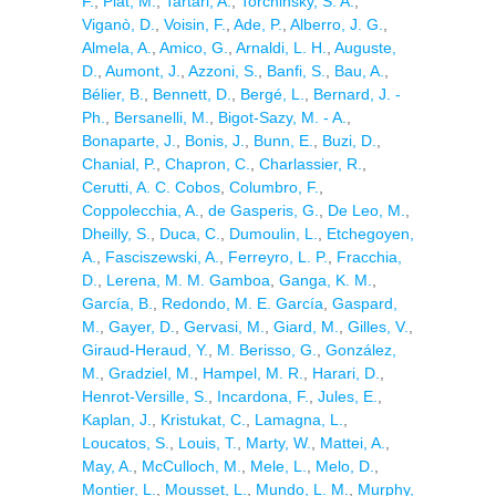
F.
,
Piat, M.
,
Tartari, A.
,
Torchinsky, S. A.
,
Viganò, D.
,
Voisin, F.
,
Ade, P.
,
Alberro, J. G.
,
Almela, A.
,
Amico, G.
,
Arnaldi, L. H.
,
Auguste,
D.
,
Aumont, J.
,
Azzoni, S.
,
Banfi, S.
,
Bau, A.
,
Bélier, B.
,
Bennett, D.
,
Bergé, L.
,
Bernard, J. -
Ph.
,
Bersanelli, M.
,
Bigot-Sazy, M. - A.
,
Bonaparte, J.
,
Bonis, J.
,
Bunn, E.
,
Buzi, D.
,
Chanial, P.
,
Chapron, C.
,
Charlassier, R.
,
Cerutti, A. C. Cobos
,
Columbro, F.
,
Coppolecchia, A.
,
de Gasperis, G.
,
De Leo, M.
,
Dheilly, S.
,
Duca, C.
,
Dumoulin, L.
,
Etchegoyen,
A.
,
Fasciszewski, A.
,
Ferreyro, L. P.
,
Fracchia,
D.
,
Lerena, M. M. Gamboa
,
Ganga, K. M.
,
García, B.
,
Redondo, M. E. García
,
Gaspard,
M.
,
Gayer, D.
,
Gervasi, M.
,
Giard, M.
,
Gilles, V.
,
Giraud-Heraud, Y.
,
M. Berisso, G.
,
González,
M.
,
Gradziel, M.
,
Hampel, M. R.
,
Harari, D.
,
Henrot-Versille, S.
,
Incardona, F.
,
Jules, E.
,
Kaplan, J.
,
Kristukat, C.
,
Lamagna, L.
,
Loucatos, S.
,
Louis, T.
,
Marty, W.
,
Mattei, A.
,
May, A.
,
McCulloch, M.
,
Mele, L.
,
Melo, D.
,
Montier, L.
,
Mousset, L.
,
Mundo, L. M.
,
Murphy,