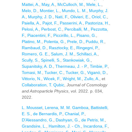
Mattei, A.
,
May, A.
,
McCulloch, M.
,
Mele, L.
,
Melo, D.
,
Montier, L.
,
Mundo, L. M.
,
Murphy, J.
A.
,
Murphy, J. D.
,
Nati, F.
,
Olivieri, E.
,
Oriol, C.
,
Paiella, A.
,
Pajot, F.
,
Passerini, A.
,
Pastoriza, H.
,
Pelosi, A.
,
Perbost, C.
,
Perciballi, M.
,
Pezzotta,
F.
,
Piacentini, F.
,
Piccirillo, L.
,
Pisano, G.
,
Platino, M.
,
Polenta, G.
,
Prele, D.
,
Puddu, R.
,
Rambaud, D.
,
Rasztocky, E.
,
Ringegni, P.
,
Romero, G. E.
,
Salum, J. M.
,
Schillaci, A.
,
Scully, S.
,
Spinelli, S.
,
Stankowiak, G.
,
Supanitsky, A. D.
,
Thermeau, J. - P.
,
Timbie, P.
,
Tomasi, M.
,
Tucker, C.
,
Tucker, G.
,
Viganò, D.
,
Vittorio, N.
,
Wicek, F.
,
Wright, M.
,
Zullo, A.
, et
Collaboration, T. Qubic
,
Journal of Cosmology
and Astroparticle Physics
, vol. 2022. p. 034,
2022.
L. Mousset
,
Lerena, M. M. Gamboa
,
Battistelli,
E. S.
,
de Bernardis, P.
,
Chanial, P.
,
D'Alessandro, G.
,
Dashyan, G.
,
de Petris, M.
,
Grandsire, L.
,
Hamilton, J. - Ch.
,
Incardona, F.
,