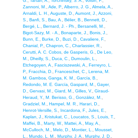
G.
,
Tartari, A.
,
Torchinsky, S. A.
,
Voisin, F.
,
Zannoni, M.
,
Ade, P.
,
Alberro, J. G.
,
Almela, A.
,
Arnaldi, L. H.
,
Auguste, D.
,
Aumont, J.
,
Azzoni,
S.
,
Banfi, S.
,
Bau, A.
,
Bélier, B.
,
Bennett, D.
,
Bergé, L.
,
Bernard, J. - Ph.
,
Bersanelli, M.
,
Bigot-Sazy, M. - A.
,
Bonaparte, J.
,
Bonis, J.
,
Bunn, E.
,
Burke, D.
,
Buzi, D.
,
Cavaliere, F.
,
Chanial, P.
,
Chapron, C.
,
Charlassier, R.
,
Cerutti, A. C. Cobos
,
de Gasperis, G.
,
De Leo,
M.
,
Dheilly, S.
,
Duca, C.
,
Dumoulin, L.
,
Etchegoyen, A.
,
Fasciszewski, A.
,
Ferreyro, L.
P.
,
Fracchia, D.
,
Franceschet, C.
,
Lerena, M.
M. Gamboa
,
Ganga, K. M.
,
García, B.
,
Redondo, M. E. García
,
Gaspard, M.
,
Gayer,
D.
,
Gervasi, M.
,
Giard, M.
,
Gilles, V.
,
Giraud-
Heraud, Y.
,
M. Berisso, G.
,
González, M.
,
Gradziel, M.
,
Hampel, M. R.
,
Harari, D.
,
Henrot-Versille, S.
,
Incardona, F.
,
Jules, E.
,
Kaplan, J.
,
Kristukat, C.
,
Loucatos, S.
,
Louis, T.
,
Maffei, B.
,
Marty, W.
,
Mattei, A.
,
May, A.
,
McCulloch, M.
,
Melo, D.
,
Montier, L.
,
Mousset,
L.
,
Mundo, L. M.
,
Murphy, J. A.
,
Murphy, J. D.
,