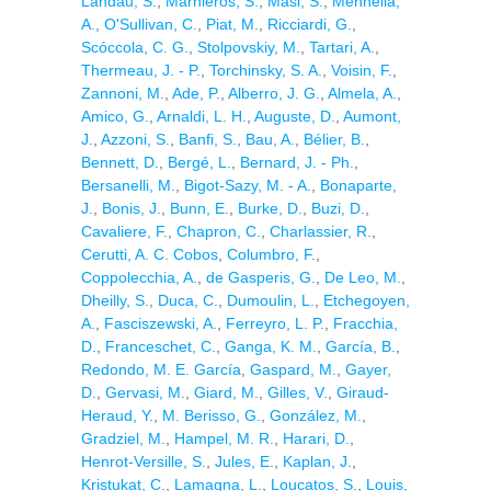
Landau, S.
,
Marnieros, S.
,
Masi, S.
,
Mennella,
A.
,
O'Sullivan, C.
,
Piat, M.
,
Ricciardi, G.
,
Scóccola, C. G.
,
Stolpovskiy, M.
,
Tartari, A.
,
Thermeau, J. - P.
,
Torchinsky, S. A.
,
Voisin, F.
,
Zannoni, M.
,
Ade, P.
,
Alberro, J. G.
,
Almela, A.
,
Amico, G.
,
Arnaldi, L. H.
,
Auguste, D.
,
Aumont,
J.
,
Azzoni, S.
,
Banfi, S.
,
Bau, A.
,
Bélier, B.
,
Bennett, D.
,
Bergé, L.
,
Bernard, J. - Ph.
,
Bersanelli, M.
,
Bigot-Sazy, M. - A.
,
Bonaparte,
J.
,
Bonis, J.
,
Bunn, E.
,
Burke, D.
,
Buzi, D.
,
Cavaliere, F.
,
Chapron, C.
,
Charlassier, R.
,
Cerutti, A. C. Cobos
,
Columbro, F.
,
Coppolecchia, A.
,
de Gasperis, G.
,
De Leo, M.
,
Dheilly, S.
,
Duca, C.
,
Dumoulin, L.
,
Etchegoyen,
A.
,
Fasciszewski, A.
,
Ferreyro, L. P.
,
Fracchia,
D.
,
Franceschet, C.
,
Ganga, K. M.
,
García, B.
,
Redondo, M. E. García
,
Gaspard, M.
,
Gayer,
D.
,
Gervasi, M.
,
Giard, M.
,
Gilles, V.
,
Giraud-
Heraud, Y.
,
M. Berisso, G.
,
González, M.
,
Gradziel, M.
,
Hampel, M. R.
,
Harari, D.
,
Henrot-Versille, S.
,
Jules, E.
,
Kaplan, J.
,
Kristukat, C.
,
Lamagna, L.
,
Loucatos, S.
,
Louis,