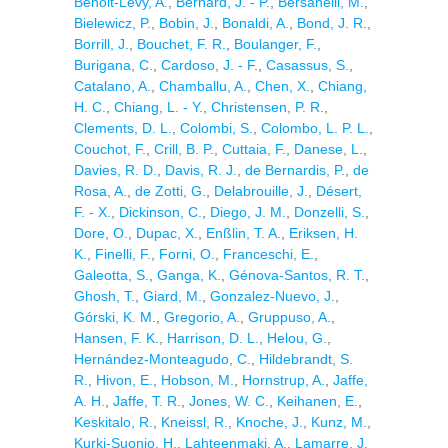
Benoit-Lévy, A.
,
Bernard, J. - P.
,
Bersanelli, M.
,
Bielewicz, P.
,
Bobin, J.
,
Bonaldi, A.
,
Bond, J. R.
,
Borrill, J.
,
Bouchet, F. R.
,
Boulanger, F.
,
Burigana, C.
,
Cardoso, J. - F.
,
Casassus, S.
,
Catalano, A.
,
Chamballu, A.
,
Chen, X.
,
Chiang,
H. C.
,
Chiang, L. - Y.
,
Christensen, P. R.
,
Clements, D. L.
,
Colombi, S.
,
Colombo, L. P. L.
,
Couchot, F.
,
Crill, B. P.
,
Cuttaia, F.
,
Danese, L.
,
Davies, R. D.
,
Davis, R. J.
,
de Bernardis, P.
,
de
Rosa, A.
,
de Zotti, G.
,
Delabrouille, J.
,
Désert,
F. - X.
,
Dickinson, C.
,
Diego, J. M.
,
Donzelli, S.
,
Dore, O.
,
Dupac, X.
,
Enßlin, T. A.
,
Eriksen, H.
K.
,
Finelli, F.
,
Forni, O.
,
Franceschi, E.
,
Galeotta, S.
,
Ganga, K.
,
Génova-Santos, R. T.
,
Ghosh, T.
,
Giard, M.
,
Gonzalez-Nuevo, J.
,
Górski, K. M.
,
Gregorio, A.
,
Gruppuso, A.
,
Hansen, F. K.
,
Harrison, D. L.
,
Helou, G.
,
Hernández-Monteagudo, C.
,
Hildebrandt, S.
R.
,
Hivon, E.
,
Hobson, M.
,
Hornstrup, A.
,
Jaffe,
A. H.
,
Jaffe, T. R.
,
Jones, W. C.
,
Keihanen, E.
,
Keskitalo, R.
,
Kneissl, R.
,
Knoche, J.
,
Kunz, M.
,
Kurki-Suonio, H.
,
Lahteenmaki, A.
,
Lamarre, J.