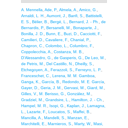
A. Mennella
,
Ade, P.
,
Almela, A.
,
Amico, G.
,
Arnaldi, L. H.
,
Aumont, J.
,
Banfi, S.
,
Battistelli,
E. S.
,
Bélier, B.
,
Bergé, L.
,
Bernard, J. - Ph.
,
de
Bernardis, P.
,
Bersanelli, M.
,
Bonaparte, J.
,
Bonilla, J. D.
,
Bunn, E.
,
Buzi, D.
,
Cacciotti, F.
,
Camilieri, D.
,
Cavaliere, F.
,
Chanial, P.
,
Chapron, C.
,
Colombo, L.
,
Columbro, F.
,
Coppolecchia, A.
,
Costanza, M. B.
,
D'Alessandro, G.
,
de Gasperis, G.
,
De Leo, M.
,
de Petris, M.
,
Del Castillo, N.
,
Dheilly, S.
,
Etchegoyen, A.
,
Ferazzoli, S.
,
Ferreyro, L. P.
,
Franceschet, C.
,
Lerena, M. M. Gamboa
,
Ganga, K.
,
García, B.
,
Redondo, M. E. García
,
Gayer, D.
,
Geria, J. M.
,
Gervasi, M.
,
Giard, M.
,
Gilles, V.
,
M. Berisso, G.
,
González, M.
,
Gradziel, M.
,
Grandsire, L.
,
Hamilton, J. - Ch.
,
Hampel, M. R.
,
Isopi, G.
,
Kaplan, J.
,
Lamagna,
L.
,
Lazarte, F.
,
Loucatos, S.
,
Maffei, B.
,
Mancilla, A.
,
Mandelli, S.
,
Manzan, E.
,
Marchitelli, E.
,
Marnieros, S.
,
Marty, W.
,
Masi,