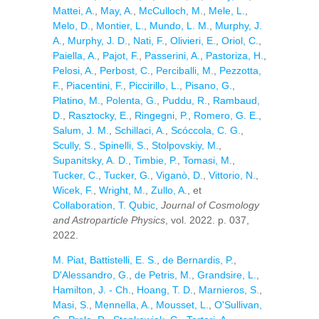
Mattei, A.
,
May, A.
,
McCulloch, M.
,
Mele, L.
,
Melo, D.
,
Montier, L.
,
Mundo, L. M.
,
Murphy, J.
A.
,
Murphy, J. D.
,
Nati, F.
,
Olivieri, E.
,
Oriol, C.
,
Paiella, A.
,
Pajot, F.
,
Passerini, A.
,
Pastoriza, H.
,
Pelosi, A.
,
Perbost, C.
,
Perciballi, M.
,
Pezzotta,
F.
,
Piacentini, F.
,
Piccirillo, L.
,
Pisano, G.
,
Platino, M.
,
Polenta, G.
,
Puddu, R.
,
Rambaud,
D.
,
Rasztocky, E.
,
Ringegni, P.
,
Romero, G. E.
,
Salum, J. M.
,
Schillaci, A.
,
Scóccola, C. G.
,
Scully, S.
,
Spinelli, S.
,
Stolpovskiy, M.
,
Supanitsky, A. D.
,
Timbie, P.
,
Tomasi, M.
,
Tucker, C.
,
Tucker, G.
,
Viganò, D.
,
Vittorio, N.
,
Wicek, F.
,
Wright, M.
,
Zullo, A.
, et
Collaboration, T. Qubic
,
Journal of Cosmology
and Astroparticle Physics
, vol. 2022. p. 037,
2022.
M. Piat
,
Battistelli, E. S.
,
de Bernardis, P.
,
D'Alessandro, G.
,
de Petris, M.
,
Grandsire, L.
,
Hamilton, J. - Ch.
,
Hoang, T. D.
,
Marnieros, S.
,
Masi, S.
,
Mennella, A.
,
Mousset, L.
,
O'Sullivan,