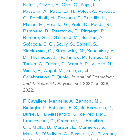
Nati, F.
,
Olivieri, E.
,
Oriol, C.
,
Pajot, F.
,
Passerini, A.
,
Pastoriza, H.
,
Pelosi, A.
,
Perbost,
C.
,
Perciballi, M.
,
Pezzotta, F.
,
Piccirillo, L.
,
Platino, M.
,
Polenta, G.
,
Prele, D.
,
Puddu, R.
,
Rambaud, D.
,
Rasztocky, E.
,
Ringegni, P.
,
Romero, G. E.
,
Salum, J. M.
,
Schillaci, A.
,
Scóccola, C. G.
,
Scully, S.
,
Spinelli, S.
,
Stankowiak, G.
,
Stolpovskiy, M.
,
Supanitsky, A.
D.
,
Thermeau, J. - P.
,
Timbie, P.
,
Tomasi, M.
,
Tucker, C.
,
Tucker, G.
,
Viganò, D.
,
Vittorio, N.
,
Wicek, F.
,
Wright, M.
,
Zullo, A.
, et
Collaboration, T. Qubic
,
Journal of Cosmology
and Astroparticle Physics
, vol. 2022. p. 039,
2022.
F. Cavaliere
,
Mennella, A.
,
Zannoni, M.
,
Battaglia, P.
,
Battistelli, E. S.
,
de Bernardis, P.
,
Burke, D.
,
D'Alessandro, G.
,
de Petris, M.
,
Franceschet, C.
,
Grandsire, L.
,
Hamilton, J. -
Ch.
,
Maffei, B.
,
Manzan, E.
,
Marnieros, S.
,
Masi, S.
,
O'Sullivan, C.
,
Passerini, A.
,
Pezzotta,