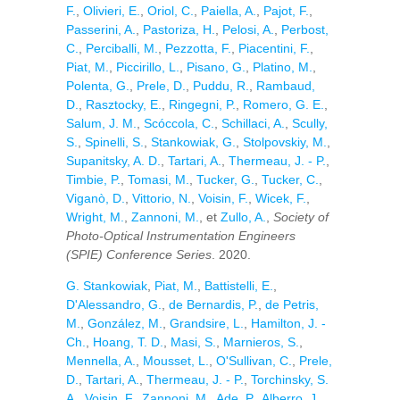
F.
,
Olivieri, E.
,
Oriol, C.
,
Paiella, A.
,
Pajot, F.
,
Passerini, A.
,
Pastoriza, H.
,
Pelosi, A.
,
Perbost,
C.
,
Perciballi, M.
,
Pezzotta, F.
,
Piacentini, F.
,
Piat, M.
,
Piccirillo, L.
,
Pisano, G.
,
Platino, M.
,
Polenta, G.
,
Prele, D.
,
Puddu, R.
,
Rambaud,
D.
,
Rasztocky, E.
,
Ringegni, P.
,
Romero, G. E.
,
Salum, J. M.
,
Scóccola, C.
,
Schillaci, A.
,
Scully,
S.
,
Spinelli, S.
,
Stankowiak, G.
,
Stolpovskiy, M.
,
Supanitsky, A. D.
,
Tartari, A.
,
Thermeau, J. - P.
,
Timbie, P.
,
Tomasi, M.
,
Tucker, G.
,
Tucker, C.
,
Viganò, D.
,
Vittorio, N.
,
Voisin, F.
,
Wicek, F.
,
Wright, M.
,
Zannoni, M.
, et
Zullo, A.
,
Society of
Photo-Optical Instrumentation Engineers
(SPIE) Conference Series
. 2020.
G. Stankowiak
,
Piat, M.
,
Battistelli, E.
,
D'Alessandro, G.
,
de Bernardis, P.
,
de Petris,
M.
,
González, M.
,
Grandsire, L.
,
Hamilton, J. -
Ch.
,
Hoang, T. D.
,
Masi, S.
,
Marnieros, S.
,
Mennella, A.
,
Mousset, L.
,
O'Sullivan, C.
,
Prele,
D.
,
Tartari, A.
,
Thermeau, J. - P.
,
Torchinsky, S.
A.
,
Voisin, F.
,
Zannoni, M.
,
Ade, P.
,
Alberro, J.