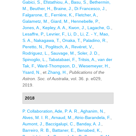
Gabici, S.
,
Efstathiou, A.
,
Basu, S.
,
Bethermin,
M.
,
Beuther, H.
,
Braine, J.
,
Di Francesco, J.
,
Falgarone, E.
,
Ferrière, K.
,
Fletcher, A.
,
Galametz, M.
,
Giard, M.
,
Hennebelle, P.
,
Jones, A.
,
Kepley, A. A.
,
Kwon, J.
,
Lagache, G.
,
Lesaffre, P.
,
Levrier, F.
,
Li, D.
,
Li, Z. - Y.
,
Mao,
S. A.
,
Nakagawa, T.
,
Onaka, T.
,
Paladino, R.
,
Peretto, N.
,
Poglitsch, A.
,
Revéret, V.
,
Rodriguez, L.
,
Sauvage, M.
,
Soler, J. D.
,
Spinoglio, L.
,
Tabatabaei, F.
,
Tritsis, A.
,
van der
Tak, F.
,
Ward-Thompson, D.
,
Wiesemeyer, H.
,
Ysard, N.
, et
Zhang, H.
,
Publications of the
Astron. Soc. of Australia
, vol. 36. p. e029,
2019.
2018
P. Collaboration
,
Ade, P. A. R.
,
Aghanim, N.
,
Alves, M. I. R.
,
Arnaud, M.
,
Atrio-Barandela, F.
,
Aumont, J.
,
Baccigalupi, C.
,
Banday, A. J.
,
Barreiro, R. B.
,
Battaner, E.
,
Benabed, K.
,