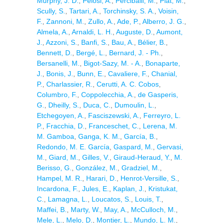
Murphy, J. D.
,
Pelosi, A.
,
Perciballi, M.
,
Piat, M.
,
Scully, S.
,
Tartari, A.
,
Torchinsky, S. A.
,
Voisin,
F.
,
Zannoni, M.
,
Zullo, A.
,
Ade, P.
,
Alberro, J. G.
,
Almela, A.
,
Arnaldi, L. H.
,
Auguste, D.
,
Aumont,
J.
,
Azzoni, S.
,
Banfi, S.
,
Bau, A.
,
Bélier, B.
,
Bennett, D.
,
Bergé, L.
,
Bernard, J. - Ph.
,
Bersanelli, M.
,
Bigot-Sazy, M. - A.
,
Bonaparte,
J.
,
Bonis, J.
,
Bunn, E.
,
Cavaliere, F.
,
Chanial,
P.
,
Charlassier, R.
,
Cerutti, A. C. Cobos
,
Columbro, F.
,
Coppolecchia, A.
,
de Gasperis,
G.
,
Dheilly, S.
,
Duca, C.
,
Dumoulin, L.
,
Etchegoyen, A.
,
Fasciszewski, A.
,
Ferreyro, L.
P.
,
Fracchia, D.
,
Franceschet, C.
,
Lerena, M.
M. Gamboa
,
Ganga, K. M.
,
García, B.
,
Redondo, M. E. García
,
Gaspard, M.
,
Gervasi,
M.
,
Giard, M.
,
Gilles, V.
,
Giraud-Heraud, Y.
,
M.
Berisso, G.
,
González, M.
,
Gradziel, M.
,
Hampel, M. R.
,
Harari, D.
,
Henrot-Versille, S.
,
Incardona, F.
,
Jules, E.
,
Kaplan, J.
,
Kristukat,
C.
,
Lamagna, L.
,
Loucatos, S.
,
Louis, T.
,
Maffei, B.
,
Marty, W.
,
May, A.
,
McCulloch, M.
,
Mele, L.
,
Melo, D.
,
Montier, L.
,
Mundo, L. M.
,