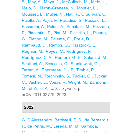
S.
,
May, A.
,
Maya, J.
,
McCulloch, M.
,
Mele, L.
,
Melo, D.
,
Mirón-Granese, N.
,
Montier, L.
,
Mousset, L.
,
Müller, N.
,
Nati, F.
,
O'Sullivan, C.
,
Paiella, A.
,
Pajot, F.
,
Paradiso, S.
,
Pascale, E.
,
Passerini, A.
,
Pelosi, A.
,
Perciballi, M.
,
Pezzotta,
F.
,
Piacentini, F.
,
Piat, M.
,
Piccirillo, L.
,
Pisano,
G.
,
Platino, M.
,
Polenta, G.
,
Prele, D.
,
Rambaud, D.
,
Ramos, G.
,
Rasztocky, E.
,
Régnier, M.
,
Reyes, C.
,
Rodríguez, F.
,
Rodríguez, C. A.
,
Romero, G. E.
,
Salum, J. M.
,
Schillaci, A.
,
Scóccola, C.
,
Stankowiak, G.
,
Tartari, A.
,
Thermeau, J. - P.
,
Timbie, P.
,
Tomasi, M.
,
Torchinsky, S.
,
Tucker, G.
,
Tucker,
C.
,
Vacher, L.
,
Voisin, F.
,
Wright, M.
,
Zannoni,
M.
, et
Zullo, A.
,
arXiv e-prints
. p.
arXiv:2311.02779, 2023.
2022
G. D'Alessandro
,
Battistelli, E. S.
,
de Bernardis,
P.
,
de Petris, M.
,
Lerena, M. M. Gamboa
,