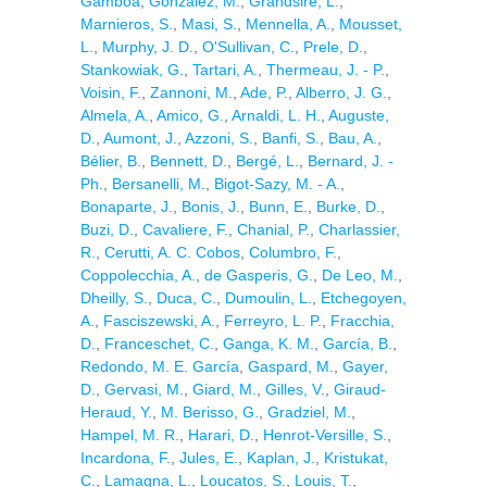
Gamboa
,
González, M.
,
Grandsire, L.
,
Marnieros, S.
,
Masi, S.
,
Mennella, A.
,
Mousset,
L.
,
Murphy, J. D.
,
O'Sullivan, C.
,
Prele, D.
,
Stankowiak, G.
,
Tartari, A.
,
Thermeau, J. - P.
,
Voisin, F.
,
Zannoni, M.
,
Ade, P.
,
Alberro, J. G.
,
Almela, A.
,
Amico, G.
,
Arnaldi, L. H.
,
Auguste,
D.
,
Aumont, J.
,
Azzoni, S.
,
Banfi, S.
,
Bau, A.
,
Bélier, B.
,
Bennett, D.
,
Bergé, L.
,
Bernard, J. -
Ph.
,
Bersanelli, M.
,
Bigot-Sazy, M. - A.
,
Bonaparte, J.
,
Bonis, J.
,
Bunn, E.
,
Burke, D.
,
Buzi, D.
,
Cavaliere, F.
,
Chanial, P.
,
Charlassier,
R.
,
Cerutti, A. C. Cobos
,
Columbro, F.
,
Coppolecchia, A.
,
de Gasperis, G.
,
De Leo, M.
,
Dheilly, S.
,
Duca, C.
,
Dumoulin, L.
,
Etchegoyen,
A.
,
Fasciszewski, A.
,
Ferreyro, L. P.
,
Fracchia,
D.
,
Franceschet, C.
,
Ganga, K. M.
,
García, B.
,
Redondo, M. E. García
,
Gaspard, M.
,
Gayer,
D.
,
Gervasi, M.
,
Giard, M.
,
Gilles, V.
,
Giraud-
Heraud, Y.
,
M. Berisso, G.
,
Gradziel, M.
,
Hampel, M. R.
,
Harari, D.
,
Henrot-Versille, S.
,
Incardona, F.
,
Jules, E.
,
Kaplan, J.
,
Kristukat,
C.
,
Lamagna, L.
,
Loucatos, S.
,
Louis, T.
,