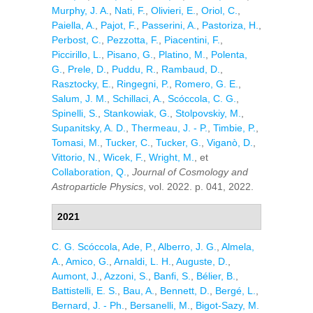
Murphy, J. A.
,
Nati, F.
,
Olivieri, E.
,
Oriol, C.
,
Paiella, A.
,
Pajot, F.
,
Passerini, A.
,
Pastoriza, H.
,
Perbost, C.
,
Pezzotta, F.
,
Piacentini, F.
,
Piccirillo, L.
,
Pisano, G.
,
Platino, M.
,
Polenta,
G.
,
Prele, D.
,
Puddu, R.
,
Rambaud, D.
,
Rasztocky, E.
,
Ringegni, P.
,
Romero, G. E.
,
Salum, J. M.
,
Schillaci, A.
,
Scóccola, C. G.
,
Spinelli, S.
,
Stankowiak, G.
,
Stolpovskiy, M.
,
Supanitsky, A. D.
,
Thermeau, J. - P.
,
Timbie, P.
,
Tomasi, M.
,
Tucker, C.
,
Tucker, G.
,
Viganò, D.
,
Vittorio, N.
,
Wicek, F.
,
Wright, M.
, et
Collaboration, Q.
,
Journal of Cosmology and
Astroparticle Physics
, vol. 2022. p. 041, 2022.
2021
C. G. Scóccola
,
Ade, P.
,
Alberro, J. G.
,
Almela,
A.
,
Amico, G.
,
Arnaldi, L. H.
,
Auguste, D.
,
Aumont, J.
,
Azzoni, S.
,
Banfi, S.
,
Bélier, B.
,
Battistelli, E. S.
,
Bau, A.
,
Bennett, D.
,
Bergé, L.
,
Bernard, J. - Ph.
,
Bersanelli, M.
,
Bigot-Sazy, M.