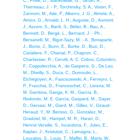
C.
,
Prele, D.
,
Stankowiak, G.
,
Tartari, A.
,
Thermeau, J. - P.
,
Torchinsky, S. A.
,
Voisin, F.
,
Zannoni, M.
,
Ade, P.
,
Alberro, J. G.
,
Almela, A.
,
Amico, G.
,
Arnaldi, L. H.
,
Auguste, D.
,
Aumont,
J.
,
Azzoni, S.
,
Banfi, S.
,
Bélier, B.
,
Bau, A.
,
Bennett, D.
,
Bergé, L.
,
Bernard, J. - Ph.
,
Bersanelli, M.
,
Bigot-Sazy, M. - A.
,
Bonaparte,
J.
,
Bonis, J.
,
Bunn, E.
,
Burke, D.
,
Buzi, D.
,
Cavaliere, F.
,
Chanial, P.
,
Chapron, C.
,
Charlassier, R.
,
Cerutti, A. C. Cobos
,
Columbro,
F.
,
Coppolecchia, A.
,
de Gasperis, G.
,
De Leo,
M.
,
Dheilly, S.
,
Duca, C.
,
Dumoulin, L.
,
Etchegoyen, A.
,
Fasciszewski, A.
,
Ferreyro, L.
P.
,
Fracchia, D.
,
Franceschet, C.
,
Lerena, M.
M. Gamboa
,
Ganga, K. M.
,
García, B.
,
Redondo, M. E. García
,
Gaspard, M.
,
Gayer,
D.
,
Gervasi, M.
,
Giard, M.
,
Gilles, V.
,
Giraud-
Heraud, Y.
,
M. Berisso, G.
,
González, M.
,
Gradziel, M.
,
Hampel, M. R.
,
Harari, D.
,
Henrot-Versille, S.
,
Incardona, F.
,
Jules, E.
,
Kaplan, J.
,
Kristukat, C.
,
Lamagna, L.
,
Loucatos, S.
,
Louis, T.
,
Maffei, B.
,
Marty, W.
,