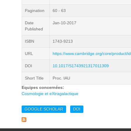
Pagination
60 - 63
Date
Jan-10-2017
Published
ISBN
1743-9213
URL
https://www.cambridge.org/core/product/id
DOI
10.1017/S1743921317011309
Short Title
Proc. IAU
Equipes concernées:
Cosmologie et eXtragalactique
GOOGLE SCHOLAR
DOI