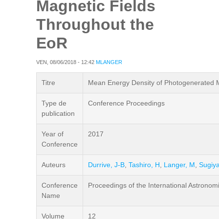
Magnetic Fields
Throughout the
EoR
VEN, 08/06/2018 - 12:42
MLANGER
Titre
Mean Energy Density of Photogenerated 
Type de
Conference Proceedings
publication
Year of
2017
Conference
Auteurs
Durrive, J-B
,
Tashiro, H
,
Langer, M
,
Sugiy
Conference
Proceedings of the International Astronom
Name
Volume
12