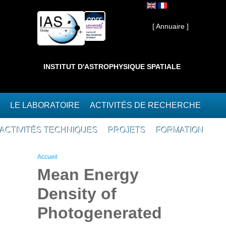
Aller au contenu principal
Interne ]
[ Annuaire ]
INSTITUT D'ASTROPHYSIQUE SPATIALE
LE LABORATOIRE
ACTIVITÉS DE RECHERCHE
ACTIVITÉS TECHNIQUES
PROJETS
FORMATION
Vous êtes ici
Accueil
Mean Energy
Density of
Photogenerated