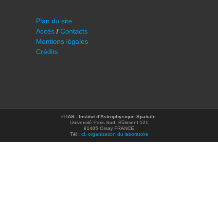
Plan du site
Accès
/
Contacts
Mentions légales
Crédits
©
IAS - Institut d'Astrophysique Spatiale
Université Paris Sud, Bâtiment 121
91405 Orsay FRANCE
Tél :
cf. organisation du laboratoire