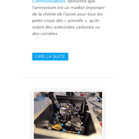
Communications
, démontre que
l’ammonium est un maillon important
de la chimie de l’azote pour tous les
petits corps dits « primitifs », qu’ils
soient des astéroïdes carbonés ou
des comètes.
LIRE LA SUITE
DE L’ANALYSE DES
ÉCHANTILLONS DE
RYUGU ET DE BENNU
LIVRE DES
INFORMATIONS
PRÉCIEUSES SUR LA
CHIMIE DE L’AZOTE
DANS LE SYSTÈME
SOLAIRE PRIMITIF