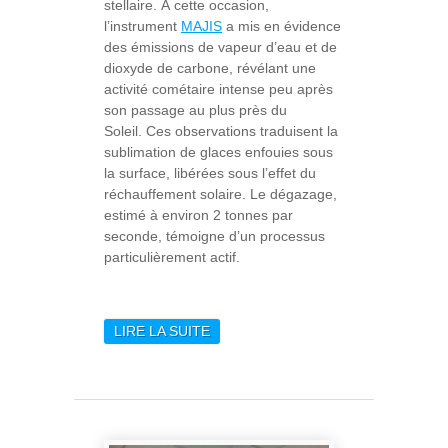
stellaire. À cette occasion,
l’instrument
MAJIS
a mis en évidence
des émissions de vapeur d’eau et de
dioxyde de carbone, révélant une
activité cométaire intense peu après
son passage au plus près du
Soleil. Ces observations traduisent la
sublimation de glaces enfouies sous
la surface, libérées sous l’effet du
réchauffement solaire. Le dégazage,
estimé à environ 2 tonnes par
seconde, témoigne d’un processus
particulièrement actif.
LIRE LA SUITE
DE MAJIS DÉTECTE
L’ACTIVITÉ DE L’OBJET
INTERSTELLAIRE
3I/ATLAS