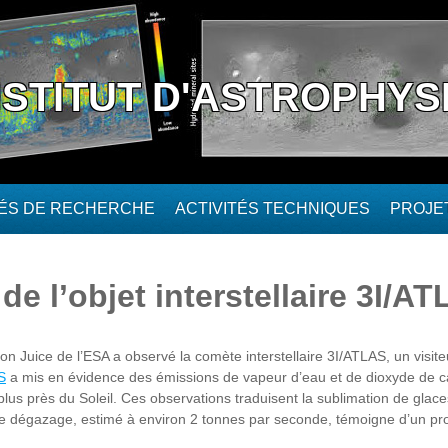
NSTITUT D'ASTROPHYS
TÉS DE RECHERCHE
ACTIVITÉS TECHNIQUES
PROJE
de l’objet interstellaire 3I/A
 Juice de l’ESA a observé la comète interstellaire 3I/ATLAS, un visiteu
S
a mis en évidence des émissions de vapeur d’eau et de dioxyde de ca
us près du Soleil. Ces observations traduisent la sublimation de glaces 
e dégazage, estimé à environ 2 tonnes par seconde, témoigne d’un proc