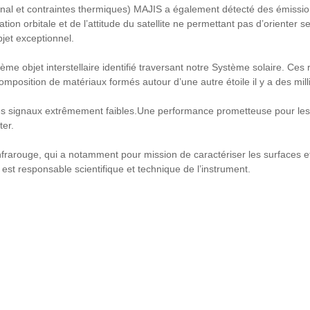
ignal et contraintes thermiques) MAJIS a également détecté des émissi
tion orbitale et de l’attitude du satellite ne permettant pas d’orienter
jet exceptionnel.
ième objet interstellaire identifié traversant notre Système solaire. C
omposition de matériaux formés autour d’une autre étoile il y a des mil
 des signaux extrêmement faibles.Une performance prometteuse pour les 
ter.
frarouge, qui a notamment pour mission de caractériser les surfaces e
e est responsable scientifique et technique de l’instrument.