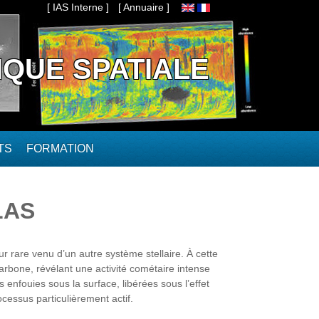
[ IAS Interne ]
[ Annuaire ]
IQUE SPATIALE
TS
FORMATION
TLAS
r rare venu d’un autre système stellaire. À cette
rbone, révélant une activité cométaire intense
enfouies sous la surface, libérées sous l’effet
essus particulièrement actif.