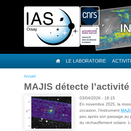
Aller au contenu principal
I
LE LABORATOIRE
ACTIVI
Vous êtes ici
Accueil
MAJIS détecte l’activité 
03/04/2026 - 18:15
En novembre 2025, la mission
occasion, l’instrument
MAJI
peu après son passage au pl
du réchauffement solaire. L