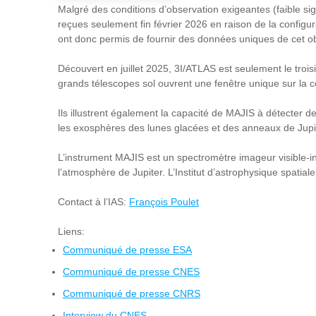
Malgré des conditions d’observation exigeantes (faible s
reçues seulement fin février 2026 en raison de la configura
ont donc permis de fournir des données uniques de cet ob
Découvert en juillet 2025, 3I/ATLAS est seulement le trois
grands télescopes sol ouvrent une fenêtre unique sur la c
Ils illustrent également la capacité de MAJIS à détecter
les exosphères des lunes glacées et des anneaux de Jupi
L’instrument MAJIS est un spectromètre imageur visible-in
l’atmosphère de Jupiter. L’Institut d’astrophysique spatial
Contact à l’IAS:
François Poulet
Liens:
Communiqué de presse
ESA
Communiqué de presse CNES
Communiqué de presse CN
RS
Interview du CNES