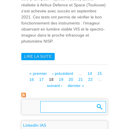
réalisée à Airbus Defence et Space (Toulouse)
s’est achevée avec succès en septembre
2021. Ces tests ont permis de vérifier le bon
fonctionnement des instruments : l’imageur
observant en lumière visible VIS et le spectro-
imageur dans le proche infrarouge et
photomètre NISP.
LIRE LA SUITE
DE LA CALIBRATION UNIT
DE L’INSTRUMENT
EUCLID/VIS A ÉTÉ LIVRÉE
Pages
« premier
‹ précédent
…
14
15
POUR INTÉGRATION SUR LE
16
17
18
19
20
21
22
…
SATELLITE
suivant ›
dernier »
LinkedIn IAS