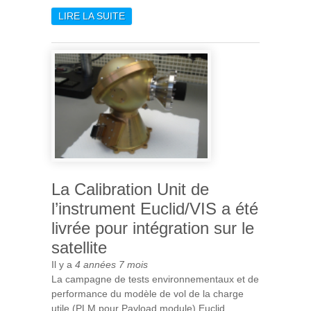
LIRE LA SUITE
DE DES AMAS DE GALAXIES
DÉCOUVERTS DANS LES
DONNÉES PLANCK GRÂCE À
L'INTELLIGENCE
ARTIFICIELLE
La Calibration Unit de
l’instrument Euclid/VIS a été
livrée pour intégration sur le
satellite
Il y a
4 années 7 mois
La campagne de tests environnementaux et de
performance du modèle de vol de la charge
utile (PLM pour Payload module) Euclid