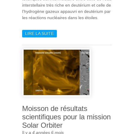
interstellaire très riche en deutérium et celle de
l'hydrogène gazeux appauvri en deutérium par
les réactions nucléaires dans les étoiles.
LIRE LA SUITE
DE ORIGINE DE L'EAU DU
SYSTÈME SOLAIRE
INTERNE : LA COMPOSITION
ISOTOPIQUE INITIALE DE
L'HYDROGÈNE ENFIN
DÉVOILÉE !
Moisson de résultats
scientifiques pour la mission
Solar Orbiter
Il y a
4 années 6 mois