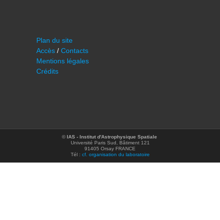
Plan du site
Accès
/
Contacts
Mentions légales
Crédits
©
IAS - Institut d'Astrophysique Spatiale
Université Paris Sud, Bâtiment 121
91405 Orsay FRANCE
Tél :
cf. organisation du laboratoire