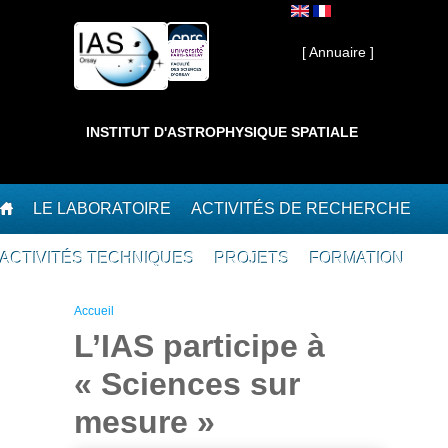
Aller au contenu principal
Interne ]
[ Annuaire ]
INSTITUT D'ASTROPHYSIQUE SPATIALE
LE LABORATOIRE
ACTIVITÉS DE RECHERCHE
ACTIVITÉS TECHNIQUES
PROJETS
FORMATION
Vous êtes ici
Accueil
L’IAS participe à
« Sciences sur
mesure »