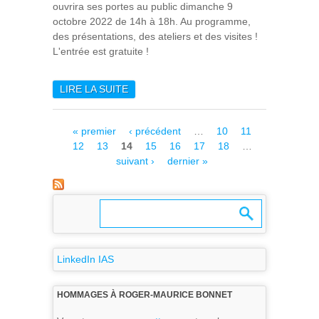
ouvrira ses portes au public dimanche 9
octobre 2022 de 14h à 18h. Au programme,
des présentations, des ateliers et des visites !
L'entrée est gratuite !
LIRE LA SUITE
DE FÊTE DE LA SCIENCE
2022 À L'IAS (9 OCTOBRE)
Pages
« premier
‹ précédent
…
10
11
12
13
14
15
16
17
18
…
suivant ›
dernier »
LinkedIn IAS
HOMMAGES À ROGER-MAURICE BONNET