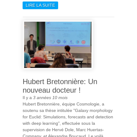
LIRE LA SUITE
DE FORMATION LOINTAINE
ET ÉVOLUTION PRÉCOCE
DE L'ASTÉROÏDE CARBONÉ
RYUGU : PREUVES
DIRECTES À PARTIR DES
ÉCHANTILLONS
RETOURNÉS PAR
HAYABUSA2
Hubert Bretonnière: Un
nouveau docteur !
Il y a
3 années 10 mois
Hubert Bretonnière, équipe Cosmologie, a
soutenu sa thèse intitulée "Galaxy morphology
for Euclid: Simulations, forecasts and detection
with deep learning", effectuée sous la
supervision de Hervé Dole, Marc Huertas-
Company, et Alexandre Boucaud. Le voilà