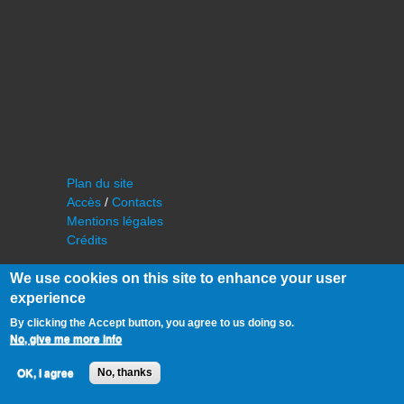
Plan du site
Accès
/
Contacts
Mentions légales
Crédits
We use cookies on this site to enhance your user
experience
By clicking the Accept button, you agree to us doing so.
No, give me more info
©
IAS - Institut d'Astrophysique Spatiale
OK, I agree
No, thanks
Université Paris Sud, Bâtiment 121
91405 Orsay FRANCE
Tél :
cf. organisation du laboratoire