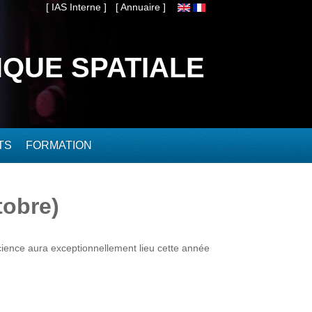
[ IAS Interne ]
[ Annuaire ]
IQUE SPATIALE
TS
FORMATION
tobre)
science aura exceptionnellement lieu cette année