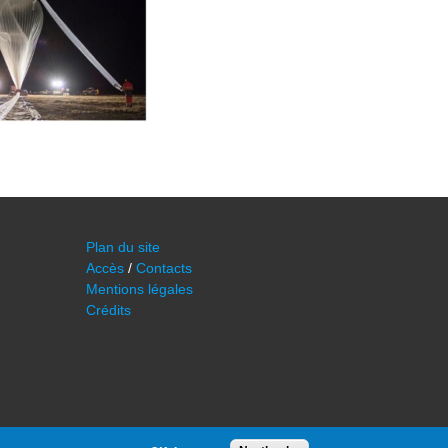
Plan du site
Accès
/
Contacts
Mentions légales
Crédits