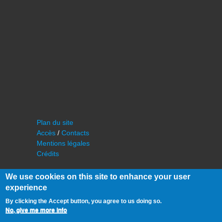
Plan du site
Accès
/
Contacts
Mentions légales
Crédits
We use cookies on this site to enhance your user
experience
By clicking the Accept button, you agree to us doing so.
No, give me more info
©
IAS - Institut d'Astrophysique Spatiale