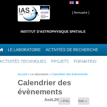
Aller au contenu principal
Interne ]
[ Annuaire ]
INSTITUT D'ASTROPHYSIQUE SPATIALE
LE LABORATOIRE
ACTIVITÉS DE RECHERCHE
ACTIVITÉS TECHNIQUES
PROJETS
FORMATION
Vous êtes ici
Accueil
»
Le laboratoire
»
Calendrier des évènements
Calendrier des
évènements
Août,2026
« Préc.
Suiv. »