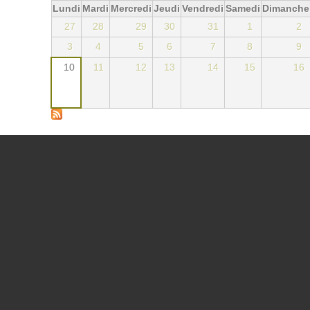
Lundi
Mardi
Mercredi
Jeudi
Vendredi
Samedi
Dimanche
27
28
29
30
31
1
2
3
4
5
6
7
8
9
10
11
12
13
14
15
16