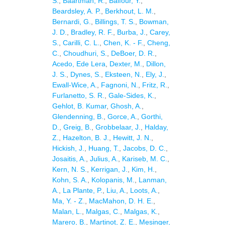
S.
,
Baartman, R.
,
Balfour, Y.
,
Beardsley, A. P.
,
Berkhout, L. M.
,
Bernardi, G.
,
Billings, T. S.
,
Bowman,
J. D.
,
Bradley, R. F.
,
Burba, J.
,
Carey,
S.
,
Carilli, C. L.
,
Chen, K. - F.
,
Cheng,
C.
,
Choudhuri, S.
,
DeBoer, D. R.
,
Acedo, Ede Lera
,
Dexter, M.
,
Dillon,
J. S.
,
Dynes, S.
,
Eksteen, N.
,
Ely, J.
,
Ewall-Wice, A.
,
Fagnoni, N.
,
Fritz, R.
,
Furlanetto, S. R.
,
Gale-Sides, K.
,
Gehlot, B. Kumar
,
Ghosh, A.
,
Glendenning, B.
,
Gorce, A.
,
Gorthi,
D.
,
Greig, B.
,
Grobbelaar, J.
,
Halday,
Z.
,
Hazelton, B. J.
,
Hewitt, J. N.
,
Hickish, J.
,
Huang, T.
,
Jacobs, D. C.
,
Josaitis, A.
,
Julius, A.
,
Kariseb, M. C.
,
Kern, N. S.
,
Kerrigan, J.
,
Kim, H.
,
Kohn, S. A.
,
Kolopanis, M.
,
Lanman,
A.
,
La Plante, P.
,
Liu, A.
,
Loots, A.
,
Ma, Y. - Z.
,
MacMahon, D. H. E.
,
Malan, L.
,
Malgas, C.
,
Malgas, K.
,
Marero, B.
,
Martinot, Z. E.
,
Mesinger,