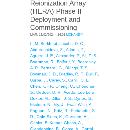
Reionization Array
(HERA) Phase II
Deployment and
Commissioning
MAR, 13/02/2024 - 14:01
MCHANE-Y
L. M. Berkhout
,
Jacobs, D. C.
,
Abdurashidova, Z.
,
Adams, T.
,
Aguirre, J. E.
,
Alexander, P.
,
Ali, Z. S.
,
Baartman, R.
,
Balfour, Y.
,
Beardsley,
A. P.
,
Bernardi, G.
,
Billings, T. S.
,
Bowman, J. D.
,
Bradley, R. F.
,
Bull, P.
,
Burba, J.
,
Carey, S.
,
Carilli, C. L.
,
Chen, K. - F.
,
Cheng, C.
,
Choudhuri,
S.
,
DeBoer, D. R.
,
Acedo, Ede Lera
,
Dexter, M.
,
Dillon, J. S.
,
Dynes, S.
,
Eksteen, N.
,
Ely, J.
,
Ewall-Wice, A.
,
Fagnoni, N.
,
Fritz, R.
,
Furlanetto, S.
R.
,
Gale-Sides, K.
,
Garsden, H.
,
Gehlot, B. Kumar
,
Ghosh, A.
,
Glendenning, B.
,
Gorce, A.
,
Gorthi,