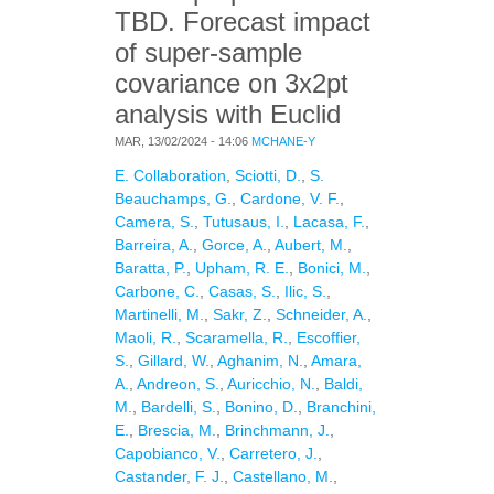
TBD. Forecast impact
of super-sample
covariance on 3x2pt
analysis with Euclid
MAR, 13/02/2024 - 14:06
MCHANE-Y
E. Collaboration
,
Sciotti, D.
,
S.
Beauchamps, G.
,
Cardone, V. F.
,
Camera, S.
,
Tutusaus, I.
,
Lacasa, F.
,
Barreira, A.
,
Gorce, A.
,
Aubert, M.
,
Baratta, P.
,
Upham, R. E.
,
Bonici, M.
,
Carbone, C.
,
Casas, S.
,
Ilic, S.
,
Martinelli, M.
,
Sakr, Z.
,
Schneider, A.
,
Maoli, R.
,
Scaramella, R.
,
Escoffier,
S.
,
Gillard, W.
,
Aghanim, N.
,
Amara,
A.
,
Andreon, S.
,
Auricchio, N.
,
Baldi,
M.
,
Bardelli, S.
,
Bonino, D.
,
Branchini,
E.
,
Brescia, M.
,
Brinchmann, J.
,
Capobianco, V.
,
Carretero, J.
,
Castander, F. J.
,
Castellano, M.
,