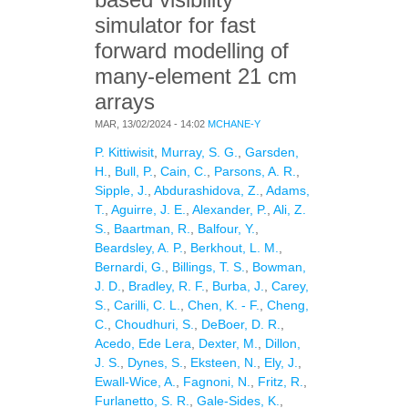
simulator for fast
forward modelling of
many-element 21 cm
arrays
MAR, 13/02/2024 - 14:02
MCHANE-Y
P. Kittiwisit
,
Murray, S. G.
,
Garsden,
H.
,
Bull, P.
,
Cain, C.
,
Parsons, A. R.
,
Sipple, J.
,
Abdurashidova, Z.
,
Adams,
T.
,
Aguirre, J. E.
,
Alexander, P.
,
Ali, Z.
S.
,
Baartman, R.
,
Balfour, Y.
,
Beardsley, A. P.
,
Berkhout, L. M.
,
Bernardi, G.
,
Billings, T. S.
,
Bowman,
J. D.
,
Bradley, R. F.
,
Burba, J.
,
Carey,
S.
,
Carilli, C. L.
,
Chen, K. - F.
,
Cheng,
C.
,
Choudhuri, S.
,
DeBoer, D. R.
,
Acedo, Ede Lera
,
Dexter, M.
,
Dillon,
J. S.
,
Dynes, S.
,
Eksteen, N.
,
Ely, J.
,
Ewall-Wice, A.
,
Fagnoni, N.
,
Fritz, R.
,
Furlanetto, S. R.
,
Gale-Sides, K.
,