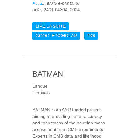
Xu, Z.
,
arXiv e-prints
. p.
arXiv:2401.04304, 2024.
LIRE LA SUITE
DE HYDROGEN EPOCH
OF REIONIZATION
GOOGLE SCHOLAR
DOI
ARRAY (HERA) PHASE II
DEPLOYMENT AND
COMMISSIONING
BATMAN
Langue
Français
BATMAN is an ANR funded project
aiming at providing better accuracy
and robustness of the neutrino mass
assessment from CMB experiments.
Experts in CMB data and likelihood,