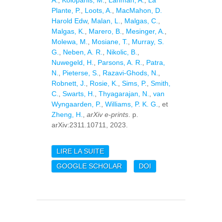
A.
,
Kolopanis, M.
,
Lanman, A.
,
La
Plante, P.
,
Loots, A.
,
MacMahon, D.
Harold Edw
,
Malan, L.
,
Malgas, C.
,
Malgas, K.
,
Marero, B.
,
Mesinger, A.
,
Molewa, M.
,
Mosiane, T.
,
Murray, S.
G.
,
Neben, A. R.
,
Nikolic, B.
,
Nuwegeld, H.
,
Parsons, A. R.
,
Patra,
N.
,
Pieterse, S.
,
Razavi-Ghods, N.
,
Robnett, J.
,
Rosie, K.
,
Sims, P.
,
Smith,
C.
,
Swarts, H.
,
Thyagarajan, N.
,
van
Wyngaarden, P.
,
Williams, P. K. G.
, et
Zheng, H.
,
arXiv e-prints
. p.
arXiv:2311.10711, 2023.
LIRE LA SUITE
DE DIRECT OPTIMAL
MAPPING IMAGE
GOOGLE SCHOLAR
DOI
POWER SPECTRUM
AND ITS WINDOW
FUNCTIONS