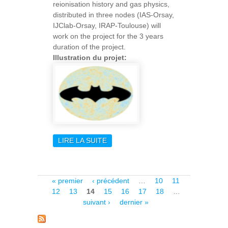
reionisation history and gas physics,
distributed in three nodes (IAS-Orsay,
IJClab-Orsay, IRAP-Toulouse) will
work on the project for the 3 years
duration of the project.
Illustration du projet:
LIRE LA SUITE
DE BATMAN
Pages
« premier
‹ précédent
…
10
11
12
13
14
15
16
17
18
…
suivant ›
dernier »