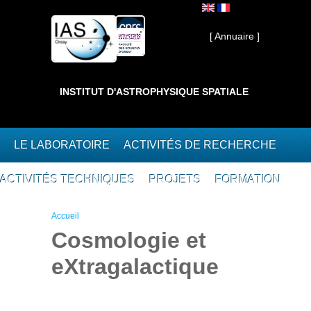
Aller au contenu principal
Interne ]
[ Annuaire ]
INSTITUT D'ASTROPHYSIQUE SPATIALE
LE LABORATOIRE
ACTIVITÉS DE RECHERCHE
ACTIVITÉS TECHNIQUES
PROJETS
FORMATION
Vous êtes ici
Accueil
Cosmologie et
eXtragalactique