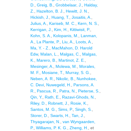
D.
,
Greig, B.
,
Grobbelaar, J.
,
Halday,
Z.
,
Hazelton, B. J.
,
Hewitt, J. N.
,
Hickish, J.
,
Huang, T.
,
Josaitis, A.
,
Julius, A.
,
Kariseb, M. C.
,
Kern, N. S.
,
Kerrigan, J.
,
Kim, H.
,
Kittiwisit, P.
,
Kohn, S. A.
,
Kolopanis, M.
,
Lanman,
A.
,
La Plante, P.
,
Liu, A.
,
Loots, A.
,
Ma, Y. - Z.
,
MacMahon, D. Harold
Edw
,
Malan, L.
,
Malgas, C.
,
Malgas,
K.
,
Marero, B.
,
Martinot, Z. E.
,
Mesinger, A.
,
Molewa, M.
,
Morales,
M. F.
,
Mosiane, T.
,
Murray, S. G.
,
Neben, A. R.
,
Nikolic, B.
,
Nunhokee,
C. Devi
,
Nuwegeld, H.
,
Parsons, A.
R.
,
Pascua, R.
,
Patra, N.
,
Pieterse, S.
,
Qin, Y.
,
Rath, E.
,
Razavi-Ghods, N.
,
Riley, D.
,
Robnett, J.
,
Rosie, K.
,
Santos, M. G.
,
Sims, P.
,
Singh, S.
,
Storer, D.
,
Swarts, H.
,
Tan, J.
,
Thyagarajan, N.
,
van Wyngaarden,
P.
,
Williams, P. K. G.
,
Zheng, H.
, et