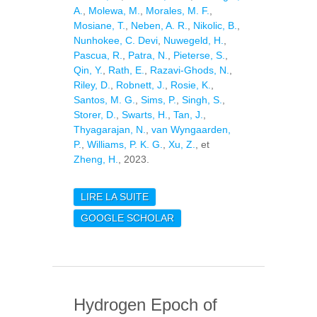
A.
,
Molewa, M.
,
Morales, M. F.
,
Mosiane, T.
,
Neben, A. R.
,
Nikolic, B.
,
Nunhokee, C. Devi
,
Nuwegeld, H.
,
Pascua, R.
,
Patra, N.
,
Pieterse, S.
,
Qin, Y.
,
Rath, E.
,
Razavi-Ghods, N.
,
Riley, D.
,
Robnett, J.
,
Rosie, K.
,
Santos, M. G.
,
Sims, P.
,
Singh, S.
,
Storer, D.
,
Swarts, H.
,
Tan, J.
,
Thyagarajan, N.
,
van Wyngaarden,
P.
,
Williams, P. K. G.
,
Xu, Z.
, et
Zheng, H.
, 2023.
LIRE LA SUITE
DE MATVIS: FAST
MATRIX-BASED
GOOGLE SCHOLAR
VISIBILITY SIMULATOR
Hydrogen Epoch of