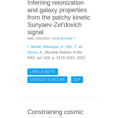
Inferring reionization
and galaxy properties
from the patchy kinetic
Sunyaev-Zel'dovich
signal
MAR, 13/02/2024 - 14:05
MCHANE-Y
I. Nikolić
,
Mesinger, A.
,
Qin, Y.
, et
Gorce, A.
,
Monthly Notices of the
RAS
, vol. 526. p. 3170-3183, 2023.
LIRE LA SUITE
DE INFERRING
REIONIZATION AND
GOOGLE SCHOLAR
DOI
GALAXY PROPERTIES
FROM THE PATCHY
KINETIC SUNYAEV-
ZEL'DOVICH SIGNAL
Constraining cosmic