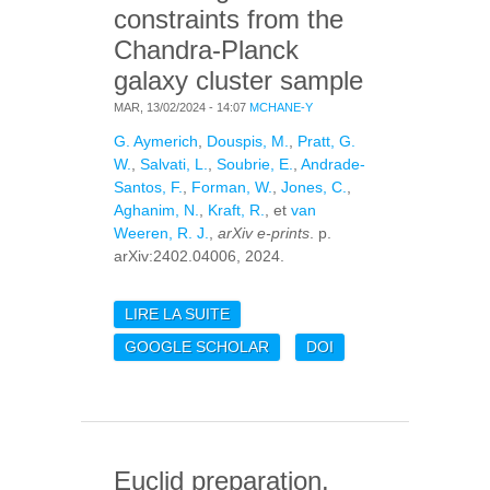
constraints from the
Chandra-Planck
galaxy cluster sample
MAR, 13/02/2024 - 14:07
MCHANE-Y
G. Aymerich
,
Douspis, M.
,
Pratt, G.
W.
,
Salvati, L.
,
Soubrie, E.
,
Andrade-
Santos, F.
,
Forman, W.
,
Jones, C.
,
Aghanim, N.
,
Kraft, R.
, et
van
Weeren, R. J.
,
arXiv e-prints
. p.
arXiv:2402.04006, 2024.
LIRE LA SUITE
DE COSMOLOGICAL
CONSTRAINTS FROM
GOOGLE SCHOLAR
DOI
THE CHANDRA-PLANCK
GALAXY CLUSTER
SAMPLE
Euclid preparation.