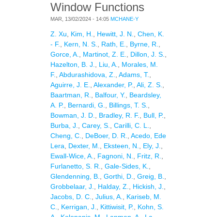
Window Functions
MAR, 13/02/2024 - 14:05
MCHANE-Y
Z. Xu
,
Kim, H.
,
Hewitt, J. N.
,
Chen, K.
- F.
,
Kern, N. S.
,
Rath, E.
,
Byrne, R.
,
Gorce, A.
,
Martinot, Z. E.
,
Dillon, J. S.
,
Hazelton, B. J.
,
Liu, A.
,
Morales, M.
F.
,
Abdurashidova, Z.
,
Adams, T.
,
Aguirre, J. E.
,
Alexander, P.
,
Ali, Z. S.
,
Baartman, R.
,
Balfour, Y.
,
Beardsley,
A. P.
,
Bernardi, G.
,
Billings, T. S.
,
Bowman, J. D.
,
Bradley, R. F.
,
Bull, P.
,
Burba, J.
,
Carey, S.
,
Carilli, C. L.
,
Cheng, C.
,
DeBoer, D. R.
,
Acedo, Ede
Lera
,
Dexter, M.
,
Eksteen, N.
,
Ely, J.
,
Ewall-Wice, A.
,
Fagnoni, N.
,
Fritz, R.
,
Furlanetto, S. R.
,
Gale-Sides, K.
,
Glendenning, B.
,
Gorthi, D.
,
Greig, B.
,
Grobbelaar, J.
,
Halday, Z.
,
Hickish, J.
,
Jacobs, D. C.
,
Julius, A.
,
Kariseb, M.
C.
,
Kerrigan, J.
,
Kittiwisit, P.
,
Kohn, S.