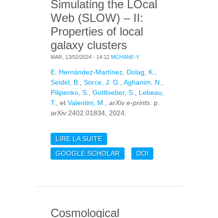
Simulating the LOcal
Web (SLOW) – II:
Properties of local
galaxy clusters
MAR, 13/02/2024 - 14:12
MCHANE-Y
E. Hernández-Martínez
,
Dolag, K.
,
Seidel, B.
,
Sorce, J. G.
,
Aghanim, N.
,
Pilipenko, S.
,
Gottloeber, S.
,
Lebeau,
T.
, et
Valentini, M.
,
arXiv e-prints
. p.
arXiv:2402.01834, 2024.
LIRE LA SUITE
DE SIMULATING THE
LOCAL WEB (SLOW) – II:
GOOGLE SCHOLAR
DOI
PROPERTIES OF LOCAL
GALAXY CLUSTERS
Cosmological