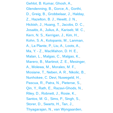
Gehlot, B. Kumar
,
Ghosh, A.
,
Glendenning, B.
,
Gorce, A.
,
Gorthi,
D.
,
Greig, B.
,
Grobbelaar, J.
,
Halday,
Z.
,
Hazelton, B. J.
,
Hewitt, J. N.
,
Hickish, J.
,
Huang, T.
,
Jacobs, D. C.
,
Josaitis, A.
,
Julius, A.
,
Kariseb, M. C.
,
Kern, N. S.
,
Kerrigan, J.
,
Kim, H.
,
Kohn, S. A.
,
Kolopanis, M.
,
Lanman,
A.
,
La Plante, P.
,
Liu, A.
,
Loots, A.
,
Ma, Y. - Z.
,
MacMahon, D. H. E.
,
Malan, L.
,
Malgas, C.
,
Malgas, K.
,
Marero, B.
,
Martinot, Z. E.
,
Mesinger,
A.
,
Molewa, M.
,
Morales, M. F.
,
Mosiane, T.
,
Neben, A. R.
,
Nikolic, B.
,
Nunhokee, C. Devi
,
Nuwegeld, H.
,
Pascua, R.
,
Patra, N.
,
Pieterse, S.
,
Qin, Y.
,
Rath, E.
,
Razavi-Ghods, N.
,
Riley, D.
,
Robnett, J.
,
Rosie, K.
,
Santos, M. G.
,
Sims, P.
,
Singh, S.
,
Storer, D.
,
Swarts, H.
,
Tan, J.
,
Thyagarajan, N.
,
van Wyngaarden,