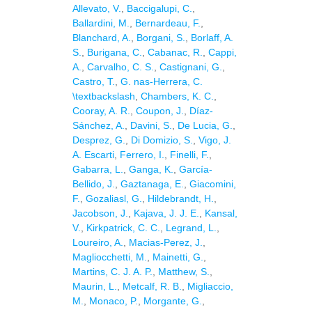
Allevato, V.
,
Baccigalupi, C.
,
Ballardini, M.
,
Bernardeau, F.
,
Blanchard, A.
,
Borgani, S.
,
Borlaff, A.
S.
,
Burigana, C.
,
Cabanac, R.
,
Cappi,
A.
,
Carvalho, C. S.
,
Castignani, G.
,
Castro, T.
,
G. nas-Herrera, C.
\textbackslash
,
Chambers, K. C.
,
Cooray, A. R.
,
Coupon, J.
,
Díaz-
Sánchez, A.
,
Davini, S.
,
De Lucia, G.
,
Desprez, G.
,
Di Domizio, S.
,
Vigo, J.
A. Escarti
,
Ferrero, I.
,
Finelli, F.
,
Gabarra, L.
,
Ganga, K.
,
García-
Bellido, J.
,
Gaztanaga, E.
,
Giacomini,
F.
,
Gozaliasl, G.
,
Hildebrandt, H.
,
Jacobson, J.
,
Kajava, J. J. E.
,
Kansal,
V.
,
Kirkpatrick, C. C.
,
Legrand, L.
,
Loureiro, A.
,
Macias-Perez, J.
,
Magliocchetti, M.
,
Mainetti, G.
,
Martins, C. J. A. P.
,
Matthew, S.
,
Maurin, L.
,
Metcalf, R. B.
,
Migliaccio,
M.
,
Monaco, P.
,
Morgante, G.
,