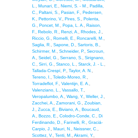
L.
,
Munari, E.
,
Niemi, S. - M.
,
Padilla,
C.
,
Paltani, S.
,
Pasian, F.
,
Pedersen,
K.
,
Pettorino, V.
,
Pires, S.
,
Polenta,
G.
,
Poncet, M.
,
Popa, L. A.
,
Raison,
F.
,
Rebolo, R.
,
Renzi, A.
,
Rhodes, J.
,
Riccio, G.
,
Romelli, E.
,
Roncarelli, M.
,
Saglia, R.
,
Sapone, D.
,
Sartoris, B.
,
Schirmer, M.
,
Schneider, P.
,
Secroun,
A.
,
Seidel, G.
,
Serrano, S.
,
Sirignano,
C.
,
Sirri, G.
,
Stanco, L.
,
Starck, J. - L.
,
Tallada-Crespí, P.
,
Taylor, A. N.
,
Tereno, I.
,
Toledo-Moreo, R.
,
Torradeflot, F.
,
Valentijn, E. A.
,
Valenziano, L.
,
Vassallo, T.
,
Veropalumbo, A.
,
Wang, Y.
,
Weller, J.
,
Zacchei, A.
,
Zamorani, G.
,
Zoubian,
J.
,
Zucca, E.
,
Biviano, A.
,
Boucaud,
A.
,
Bozzo, E.
,
Colodro-Conde, C.
,
Di
Ferdinando, D.
,
Farinelli, R.
,
Graciá-
Carpio, J.
,
Mauri, N.
,
Neissner, C.
,
Scottez, V.
,
Tenti, M.
,
Akrami, Y.
,