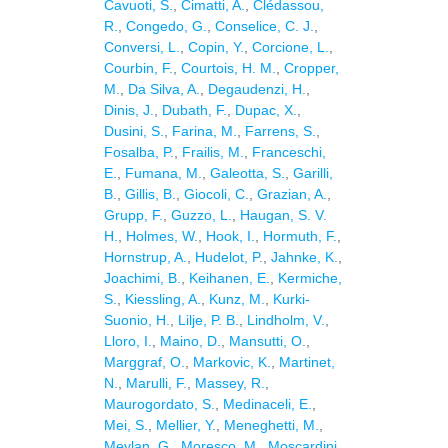
Cavuoti, S.
,
Cimatti, A.
,
Clédassou,
R.
,
Congedo, G.
,
Conselice, C. J.
,
Conversi, L.
,
Copin, Y.
,
Corcione, L.
,
Courbin, F.
,
Courtois, H. M.
,
Cropper,
M.
,
Da Silva, A.
,
Degaudenzi, H.
,
Dinis, J.
,
Dubath, F.
,
Dupac, X.
,
Dusini, S.
,
Farina, M.
,
Farrens, S.
,
Fosalba, P.
,
Frailis, M.
,
Franceschi,
E.
,
Fumana, M.
,
Galeotta, S.
,
Garilli,
B.
,
Gillis, B.
,
Giocoli, C.
,
Grazian, A.
,
Grupp, F.
,
Guzzo, L.
,
Haugan, S. V.
H.
,
Holmes, W.
,
Hook, I.
,
Hormuth, F.
,
Hornstrup, A.
,
Hudelot, P.
,
Jahnke, K.
,
Joachimi, B.
,
Keihanen, E.
,
Kermiche,
S.
,
Kiessling, A.
,
Kunz, M.
,
Kurki-
Suonio, H.
,
Lilje, P. B.
,
Lindholm, V.
,
Lloro, I.
,
Maino, D.
,
Mansutti, O.
,
Marggraf, O.
,
Markovic, K.
,
Martinet,
N.
,
Marulli, F.
,
Massey, R.
,
Maurogordato, S.
,
Medinaceli, E.
,
Mei, S.
,
Mellier, Y.
,
Meneghetti, M.
,
Meylan, G.
,
Moresco, M.
,
Moscardini,