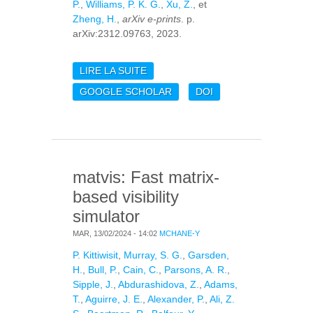
P.
,
Williams, P. K. G.
,
Xu, Z.
, et
Zheng, H.
,
arXiv e-prints
. p.
arXiv:2312.09763, 2023.
LIRE LA SUITE
DE MATVIS: A MATRIX-
BASED VISIBILITY
GOOGLE SCHOLAR
DOI
SIMULATOR FOR FAST
FORWARD MODELLING
OF MANY-ELEMENT 21
CM ARRAYS
matvis: Fast matrix-
based visibility
simulator
MAR, 13/02/2024 - 14:02
MCHANE-Y
P. Kittiwisit
,
Murray, S. G.
,
Garsden,
H.
,
Bull, P.
,
Cain, C.
,
Parsons, A. R.
,
Sipple, J.
,
Abdurashidova, Z.
,
Adams,
T.
,
Aguirre, J. E.
,
Alexander, P.
,
Ali, Z.