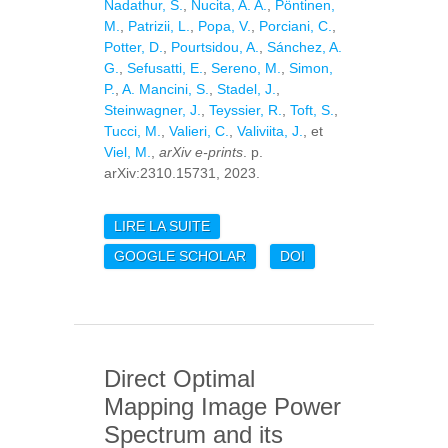
Nadathur, S.
,
Nucita, A. A.
,
Pöntinen,
M.
,
Patrizii, L.
,
Popa, V.
,
Porciani, C.
,
Potter, D.
,
Pourtsidou, A.
,
Sánchez, A.
G.
,
Sefusatti, E.
,
Sereno, M.
,
Simon,
P.
,
A. Mancini, S.
,
Stadel, J.
,
Steinwagner, J.
,
Teyssier, R.
,
Toft, S.
,
Tucci, M.
,
Valieri, C.
,
Valiviita, J.
, et
Viel, M.
,
arXiv e-prints
. p.
arXiv:2310.15731, 2023.
LIRE LA SUITE
DE EUCLID
PREPARATION. TBD.
GOOGLE SCHOLAR
DOI
FORECAST IMPACT OF
SUPER-SAMPLE
COVARIANCE ON 3X2PT
ANALYSIS WITH EUCLID
Direct Optimal
Mapping Image Power
Spectrum and its