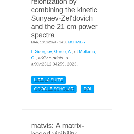
reionization by
combining the kinetic
Sunyaev-Zel'dovich
and the 21 cm power
spectra
MAR, 13/02/2024 - 14:03
MCHANE-Y
I. Georgiev
,
Gorce, A.
, et
Mellema,
G.
,
arXiv e-prints
. p.
arXiv:2312.04259, 2023.
LIRE LA SUITE
DE CONSTRAINING
COSMIC REIONIZATION
GOOGLE SCHOLAR
DOI
BY COMBINING THE
KINETIC SUNYAEV-
ZEL'DOVICH AND THE
21 CM POWER
SPECTRA
matvis: A matrix-
based visibility