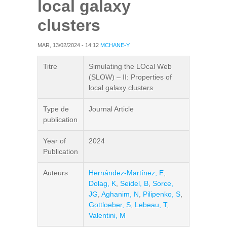
local galaxy
clusters
MAR, 13/02/2024 - 14:12
MCHANE-Y
Titre
Simulating the LOcal Web
(SLOW) – II: Properties of
local galaxy clusters
Type de
Journal Article
publication
Year of
2024
Publication
Auteurs
Hernández-Martínez, E
,
Dolag, K
,
Seidel, B
,
Sorce,
JG
,
Aghanim, N
,
Pilipenko, S
,
Gottloeber, S
,
Lebeau, T
,
Valentini, M