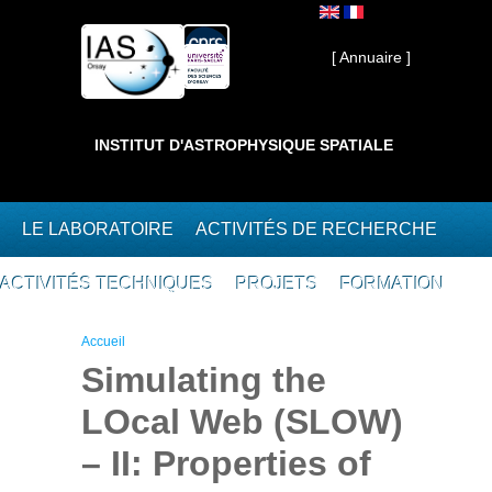
Aller au contenu principal
Interne ]
[ Annuaire ]
INSTITUT D'ASTROPHYSIQUE SPATIALE
LE LABORATOIRE
ACTIVITÉS DE RECHERCHE
ACTIVITÉS TECHNIQUES
PROJETS
FORMATION
Vous êtes ici
Accueil
Simulating the
LOcal Web (SLOW)
– II: Properties of