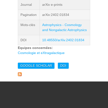
Journal
arXiv e-prints
Pagination
arXiv:2402.01834
Mots-clés
Astrophysics - Cosmology
and Nongalactic Astrophysics
DOI
10.48550/arXiv.2402.01834
Equipes concernées:
Cosmologie et eXtragalactique
GOOGLE SCHOLAR
DOI