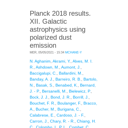
Planck 2018 results.
XII. Galactic
astrophysics using
polarized dust
emission
MER, 05/05/2021 - 15:34
MCHANE-Y
N. Aghanim
,
Akrami, Y.
,
Alves, M. I.
R.
,
Ashdown, M.
,
Aumont, J.
,
Baccigalupi, C.
,
Ballardini, M.
,
Banday, A. J.
,
Barreiro, R. B.
,
Bartolo,
N.
,
Basak, S.
,
Benabed, K.
,
Bernard,
J. - P.
,
Bersanelli, M.
,
Bielewicz, P.
,
Bock, J. J.
,
Bond, J. R.
,
Borrill, J.
,
Bouchet, F. R.
,
Boulanger, F.
,
Bracco,
A.
,
Bucher, M.
,
Burigana, C.
,
Calabrese, E.
,
Cardoso, J. - F.
,
Carron, J.
,
Chary, R. - R.
,
Chiang, H.
C.
,
Colombo, L. P. L.
,
Combet, C.
,