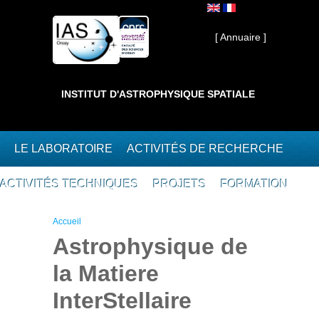
Aller au contenu principal
Interne ]
[ Annuaire ]
INSTITUT D'ASTROPHYSIQUE SPATIALE
LE LABORATOIRE
ACTIVITÉS DE RECHERCHE
ACTIVITÉS TECHNIQUES
PROJETS
FORMATION
Vous êtes ici
Accueil
Astrophysique de
la Matiere
InterStellaire