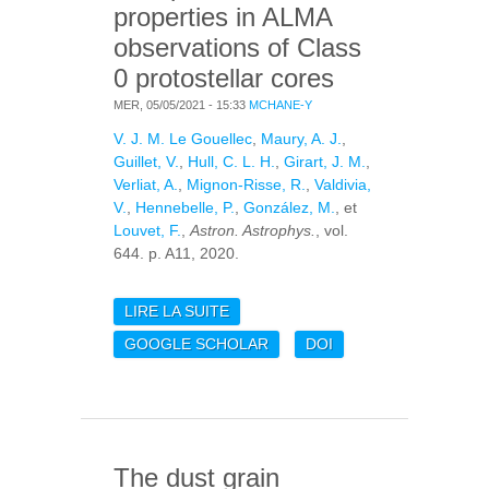
properties in ALMA
observations of Class
0 protostellar cores
MER, 05/05/2021 - 15:33
MCHANE-Y
V. J. M. Le Gouellec
,
Maury, A. J.
,
Guillet, V.
,
Hull, C. L. H.
,
Girart, J. M.
,
Verliat, A.
,
Mignon-Risse, R.
,
Valdivia,
V.
,
Hennebelle, P.
,
González, M.
, et
Louvet, F.
,
Astron. Astrophys.
, vol.
644. p. A11, 2020.
LIRE LA SUITE
DE A STATISTICAL
ANALYSIS OF DUST
GOOGLE SCHOLAR
DOI
POLARIZATION
PROPERTIES IN ALMA
OBSERVATIONS OF
CLASS 0
PROTOSTELLAR
The dust grain
CORES