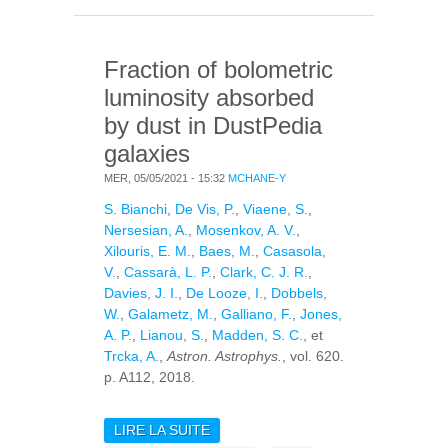
GALAXIES
(MOSENKOV+, 2019)
Fraction of bolometric
luminosity absorbed
by dust in DustPedia
galaxies
MER, 05/05/2021 - 15:32
MCHANE-Y
S. Bianchi
,
De Vis, P.
,
Viaene, S.
,
Nersesian, A.
,
Mosenkov, A. V.
,
Xilouris, E. M.
,
Baes, M.
,
Casasola,
V.
,
Cassarà, L. P.
,
Clark, C. J. R.
,
Davies, J. I.
,
De Looze, I.
,
Dobbels,
W.
,
Galametz, M.
,
Galliano, F.
,
Jones,
A. P.
,
Lianou, S.
,
Madden, S. C.
, et
Trcka, A.
,
Astron. Astrophys.
, vol. 620.
p. A112, 2018.
LIRE LA SUITE
DE FRACTION OF