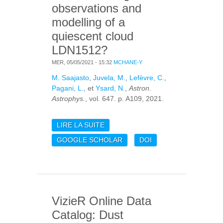
observations and
modelling of a
quiescent cloud
LDN1512?
MER, 05/05/2021 - 15:32
MCHANE-Y
M. Saajasto
,
Juvela, M.
,
Lefèvre, C.
,
Pagani, L.
, et
Ysard, N.
,
Astron.
Astrophys.
, vol. 647. p. A109, 2021.
LIRE LA SUITE
DE MULTI-
WAVELENGTH
GOOGLE SCHOLAR
DOI
OBSERVATIONS AND
MODELLING OF A
QUIESCENT CLOUD
LDN1512?
VizieR Online Data
Catalog: Dust