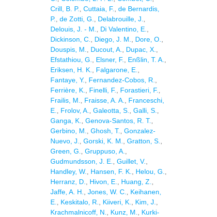
Crill, B. P.
,
Cuttaia, F.
,
de Bernardis,
P.
,
de Zotti, G.
,
Delabrouille, J.
,
Delouis, J. - M.
,
Di Valentino, E.
,
Dickinson, C.
,
Diego, J. M.
,
Dore, O.
,
Douspis, M.
,
Ducout, A.
,
Dupac, X.
,
Efstathiou, G.
,
Elsner, F.
,
Enßlin, T. A.
,
Eriksen, H. K.
,
Falgarone, E.
,
Fantaye, Y.
,
Fernandez-Cobos, R.
,
Ferrière, K.
,
Finelli, F.
,
Forastieri, F.
,
Frailis, M.
,
Fraisse, A. A.
,
Franceschi,
E.
,
Frolov, A.
,
Galeotta, S.
,
Galli, S.
,
Ganga, K.
,
Genova-Santos, R. T.
,
Gerbino, M.
,
Ghosh, T.
,
Gonzalez-
Nuevo, J.
,
Gorski, K. M.
,
Gratton, S.
,
Green, G.
,
Gruppuso, A.
,
Gudmundsson, J. E.
,
Guillet, V.
,
Handley, W.
,
Hansen, F. K.
,
Helou, G.
,
Herranz, D.
,
Hivon, E.
,
Huang, Z.
,
Jaffe, A. H.
,
Jones, W. C.
,
Keihanen,
E.
,
Keskitalo, R.
,
Kiiveri, K.
,
Kim, J.
,
Krachmalnicoff, N.
,
Kunz, M.
,
Kurki-