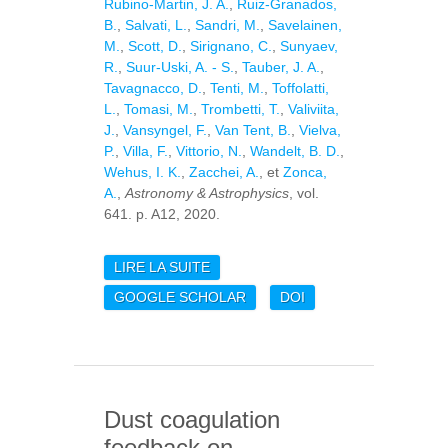
Rubino-Martin, J. A.
,
Ruiz-Granados,
B.
,
Salvati, L.
,
Sandri, M.
,
Savelainen,
M.
,
Scott, D.
,
Sirignano, C.
,
Sunyaev,
R.
,
Suur-Uski, A. - S.
,
Tauber, J. A.
,
Tavagnacco, D.
,
Tenti, M.
,
Toffolatti,
L.
,
Tomasi, M.
,
Trombetti, T.
,
Valiviita,
J.
,
Vansyngel, F.
,
Van Tent, B.
,
Vielva,
P.
,
Villa, F.
,
Vittorio, N.
,
Wandelt, B. D.
,
Wehus, I. K.
,
Zacchei, A.
, et
Zonca,
A.
,
Astronomy & Astrophysics
, vol.
641. p. A12, 2020.
LIRE LA SUITE
DE PLANCK 2018
RESULTS. XII.
GOOGLE SCHOLAR
DOI
GALACTIC
ASTROPHYSICS USING
POLARIZED DUST
EMISSION
Dust coagulation
feedback on