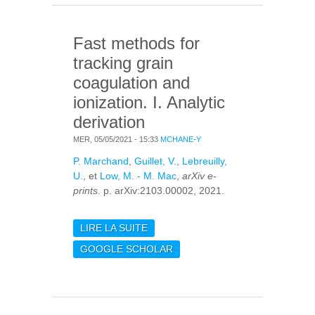
EMISSION OBSERVED
IN CLASS 0
Fast methods for
PROTOSTELLAR
CORES
tracking grain
coagulation and
ionization. I. Analytic
derivation
MER, 05/05/2021 - 15:33
MCHANE-Y
P. Marchand
,
Guillet, V.
,
Lebreuilly,
U.
, et
Low, M. - M. Mac
,
arXiv e-
prints
. p. arXiv:2103.00002, 2021.
LIRE LA SUITE
DE FAST METHODS
FOR TRACKING GRAIN
GOOGLE SCHOLAR
COAGULATION AND
IONIZATION. I.
ANALYTIC DERIVATION