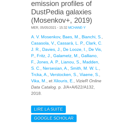
emission profiles of
DustPedia galaxies
(Mosenkov+, 2019)
MER, 05/05/2021 - 15:32
MCHANE-Y
A. V. Mosenkov
,
Baes, M.
,
Bianchi, S.
,
Casasola, V.
,
Cassarà, L. P.
,
Clark, C.
J. R.
,
Davies, J.
,
De Looze, I.
,
De Vis,
P.
,
Fritz, J.
,
Galametz, M.
,
Galliano,
F.
,
Jones, A. P.
,
Lianou, S.
,
Madden,
S. C.
,
Nersesian, A.
,
Smith, M. W. L.
,
Trcka, A.
,
Verstocken, S.
,
Viaene, S.
,
Vika, M.
, et
Xilouris, E.
,
VizieR Online
Data Catalog
. p. J/A+A/622/A132,
2018.
LIRE LA SUITE
DE VIZIER ONLINE DATA
CATALOG: DUST
GOOGLE SCHOLAR
EMISSION PROFILES
OF DUSTPEDIA