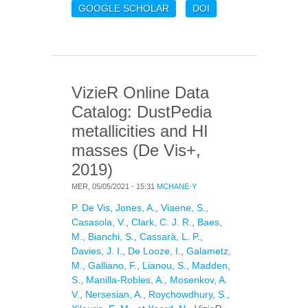
BOLOMETRIC
GOOGLE SCHOLAR
DOI
LUMINOSITY
ABSORBED BY DUST IN
DUSTPEDIA GALAXIES
VizieR Online Data
Catalog: DustPedia
metallicities and HI
masses (De Vis+,
2019)
MER, 05/05/2021 - 15:31
MCHANE-Y
P. De Vis
,
Jones, A.
,
Viaene, S.
,
Casasola, V.
,
Clark, C. J. R.
,
Baes,
M.
,
Bianchi, S.
,
Cassarà, L. P.
,
Davies, J. I.
,
De Looze, I.
,
Galametz,
M.
,
Galliano, F.
,
Lianou, S.
,
Madden,
S.
,
Manilla-Robles, A.
,
Mosenkov, A.
V.
,
Nersesian, A.
,
Roychowdhury, S.
,