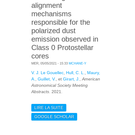
alignment
mechanisms
responsible for the
polarized dust
emission observed in
Class 0 Protostellar
cores
MER, 05/05/2021 - 15:33
MCHANE-Y
V. J. Le Gouellec
,
Hull, C. L.
,
Maury,
A.
,
Guillet, V.
, et
Girart, J.
,
American
Astronomical Society Meeting
Abstracts
. 2021.
LIRE LA SUITE
DE THE DUST GRAIN
ALIGNMENT
GOOGLE SCHOLAR
MECHANISMS
RESPONSIBLE FOR THE
POLARIZED DUST