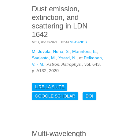
Dust emission,
extinction, and
scattering in LDN
1642
MER, 05/05/2021 - 15:33
MCHANE-Y
M. Juvela
,
Neha, S.
,
Mannfors, E.
,
Saajasto, M.
,
Ysard, N.
, et
Pelkonen,
V. - M.
,
Astron. Astrophys.
, vol. 643.
p. A132, 2020.
LIRE LA SUITE
DE DUST EMISSION,
EXTINCTION, AND
GOOGLE SCHOLAR
DOI
SCATTERING IN LDN
1642
Multi-wavelength