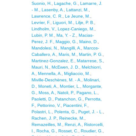
Suonio, H.
,
Lagache, G.
,
Lamarre, J.
- M.
,
Lasenby, A.
,
Lattanzi, M.
,
Lawrence, C. R.
,
Le Jeune, M.
,
Levrier, F.
,
Liguori, M.
,
Lilje, P. B.
,
Lindholm, V.
,
Lopez-Caniego, M.
,
Lubin, P. M.
,
Ma, Y. - Z.
,
Macias-
Perez, J. F.
,
Maggio, G.
,
Maino, D.
,
Mandolesi, N.
,
Mangilli, A.
,
Marcos-
Caballero, A.
,
Maris, M.
,
Martin, P. G.
,
Martinez-Gonzalez, E.
,
Matarrese, S.
,
Mauri, N.
,
McEwen, J. D.
,
Melchiorri,
A.
,
Mennella, A.
,
Migliaccio, M.
,
Miville-Deschènes, M. - A.
,
Molinari,
D.
,
Moneti, A.
,
Montier, L.
,
Morgante,
G.
,
Moss, A.
,
Natoli, P.
,
Pagano, L.
,
Paoletti, D.
,
Patanchon, G.
,
Perrotta,
F.
,
Pettorino, V.
,
Piacentini, F.
,
Polastri, L.
,
Polenta, G.
,
Puget, J. - L.
,
Rachen, J. P.
,
Reinecke, M.
,
Remazeilles, M.
,
Renzi, A.
,
Ristorcelli,
I.
,
Rocha, G.
,
Rosset, C.
,
Roudier, G.
,