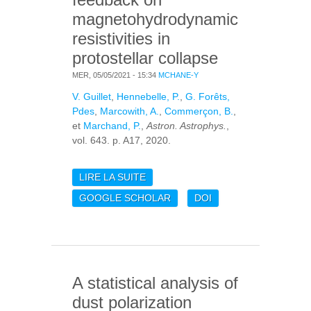
magnetohydrodynamic
resistivities in
protostellar collapse
MER, 05/05/2021 - 15:34
MCHANE-Y
V. Guillet
,
Hennebelle, P.
,
G. Forêts,
Pdes
,
Marcowith, A.
,
Commerçon, B.
,
et
Marchand, P.
,
Astron. Astrophys.
,
vol. 643. p. A17, 2020.
LIRE LA SUITE
DE DUST COAGULATION
FEEDBACK ON
GOOGLE SCHOLAR
DOI
MAGNETOHYDRODYNAMIC
RESISTIVITIES IN
PROTOSTELLAR
COLLAPSE
A statistical analysis of
dust polarization