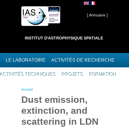
Aller au contenu principal
Interne ]
[ Annuaire ]
INSTITUT D'ASTROPHYSIQUE SPATIALE
LE LABORATOIRE
ACTIVITÉS DE RECHERCHE
ACTIVITÉS TECHNIQUES
PROJETS
FORMATION
Vous êtes ici
Accueil
Dust emission,
extinction, and
scattering in LDN