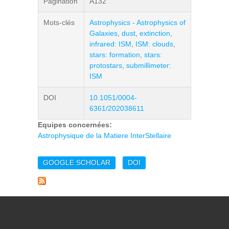
Pagination
A132
Mots-clés
Astrophysics - Astrophysics of
Galaxies
,
dust
,
extinction
,
infrared: ISM
,
ISM: clouds
,
stars: formation
,
stars:
protostars
,
submillimeter:
ISM
DOI
10.1051/0004-
6361/202038611
Equipes concernées:
Astrophysique de la Matiere InterStellaire
GOOGLE SCHOLAR
DOI