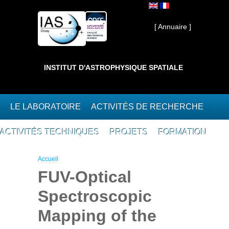
Aller au contenu principal
Interne ]
[ Annuaire ]
INSTITUT D'ASTROPHYSIQUE SPATIALE
LE LABORATOIRE
ACTIVITÉS DE RECHERCHE
ACTIVITÉS TECHNIQUES
PROJETS
FORMATION
Vous êtes ici
Accueil
FUV-Optical
Spectroscopic
Mapping of the