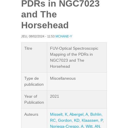
PDRs in NGC7023
and The
Horsehead
JEU, 08/02/2024 - 11:53
MCHANE-Y
Titre
FUV-Optical Spectroscopic
Mapping of the PDRs in
NGC7023 and The
Horsehead
Type de
Miscellaneous
publication
Year of
2021
Publication
Auteurs
Misselt, K
,
Abergel, A
,
Bohlin,
RC
,
Gordon, KD
,
Klaassen, P
,
Noriega-Crespo, A
,
Witt, AN
,