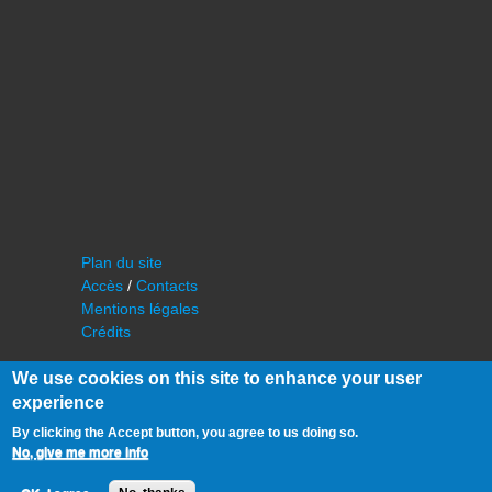
Plan du site
Accès
/
Contacts
Mentions légales
Crédits
We use cookies on this site to enhance your user
experience
By clicking the Accept button, you agree to us doing so.
No, give me more info
©
IAS - Institut d'Astrophysique Spatiale
Université Paris Sud, Bâtiment 121