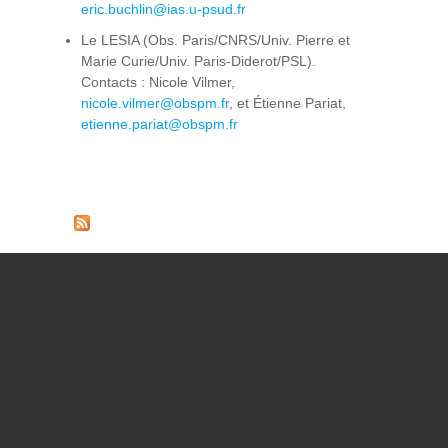
eric.buchlin@ias.u-psud.fr
Le LESIA (Obs. Paris/CNRS/Univ. Pierre et
Marie Curie/Univ. Paris-Diderot/PSL).
Contacts : Nicole Vilmer,
nicole.vilmer@obspm.fr
, et Étienne Pariat,
etienne.pariat@obspm.fr