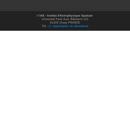
©
IAS - Institut d'Astrophysique Spatiale
Université Paris Sud, Bâtiment 121
91405 Orsay FRANCE
Tél :
cf. organisation du laboratoire