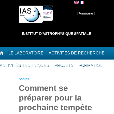
Aller au contenu principal
Interne ]
[ Annuaire ]
INSTITUT D'ASTROPHYSIQUE SPATIALE
LE LABORATOIRE
ACTIVITÉS DE RECHERCHE
ACTIVITÉS TECHNIQUES
PROJETS
FORMATION
Vous êtes ici
Accueil
Comment se
préparer pour la
prochaine tempête