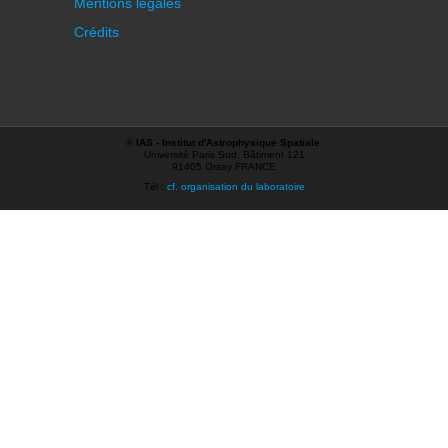
Mentions légales
Crédits
©
IAS - Institut d'Astrophysique Spatiale
Université Paris Sud, Bâtiment 121
91405 Orsay FRANCE
Tél :
cf. organisation du laboratoire