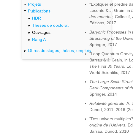
Projets
"Expliquer et prédire da
Leconte & J. Grain, in
L
Publications
des mondes,
Collectif
HDR
Editions, 2017
Thèses de doctorat
Baryonic Processes in 
Ouvrages
Structuring of the Univ
Rang A
Springer, 2017
Offres de stages, thèses, emplois
"Loop Quantum Gravity
Barrau & J. Grain, in
Lo
The First 30 Years
, Ed.
World Scientific, 2017
The Large Scale Struct
Dark Components of th
Springer, 2014
Relativité générale
, A.
Dunod, 2011, 2016 (2e 
"Des univers multiples?
origine de l'Univers
, Ed
Barrau, Dunod, 2010