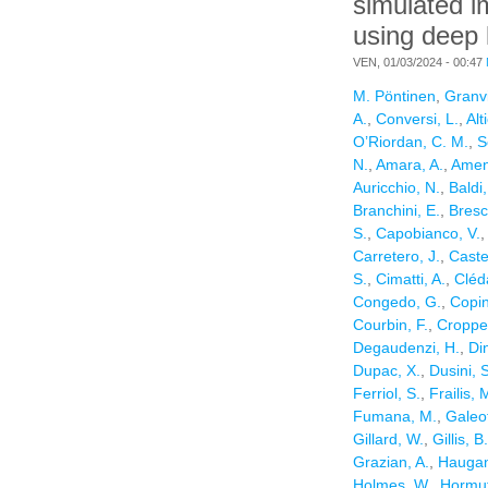
simulated 
using deep 
VEN, 01/03/2024 - 00:47
M. Pöntinen
,
Granvi
A.
,
Conversi, L.
,
Alt
O’Riordan, C. M.
,
S
N.
,
Amara, A.
,
Amen
Auricchio, N.
,
Baldi
Branchini, E.
,
Bresc
S.
,
Capobianco, V.
Carretero, J.
,
Caste
S.
,
Cimatti, A.
,
Cléd
Congedo, G.
,
Copin
Courbin, F.
,
Croppe
Degaudenzi, H.
,
Din
Dupac, X.
,
Dusini, S
Ferriol, S.
,
Frailis, 
Fumana, M.
,
Galeot
Gillard, W.
,
Gillis, B.
Grazian, A.
,
Haugan,
Holmes, W.
,
Hormut