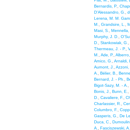
Bernardis, P.
,
Chapr
D'Alessandro, G.
,
d
Lerena, M. M. Ga
M.
,
Grandsire, L.
,
M
Masi, S.
,
Mennella, 
Murphy, J. D.
,
O'Sul
D.
,
Stankowiak, G.
Thermeau, J. - P.
,
V
M.
,
Ade, P.
,
Alberro,
Amico, G.
,
Arnaldi, 
Aumont, J.
,
Azzoni,
A.
,
Bélier, B.
,
Bennet
Bernard, J. - Ph.
,
B
Bigot-Sazy, M. - A.
,
Bonis, J.
,
Bunn, E.
,
D.
,
Cavaliere, F.
,
Ch
Charlassier, R.
,
Cer
Columbro, F.
,
Coppo
Gasperis, G.
,
De Le
Duca, C.
,
Dumoulin,
A.
,
Fasciszewski, A.