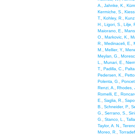
A.
,
Jahnke, K.
,
Küm
Kermiche, S.
,
Kiess
T.
,
Kohley, R.
,
Kunz
H.
,
Ligori, S.
,
Lilje, 
Maiorano, E.
,
Mansu
O.
,
Markovic, K.
,
Ma
R.
,
Medinaceli, E.
,
M.
,
Mellier, Y.
,
Mene
Meylan, G.
,
Moresc
L.
,
Munari, E.
,
Niemi
T.
,
Padilla, C.
,
Palta
Pedersen, K.
,
Petto
Polenta, G.
,
Poncet
Renzi, A.
,
Rhodes, 
Romelli, E.
,
Roncare
E.
,
Saglia, R.
,
Sapo
B.
,
Schneider, P.
,
S
G.
,
Serrano, S.
,
Sir
G.
,
Stanco, L.
,
Tall
Taylor, A. N.
,
Tereno
Moreo, R.
,
Torradefl