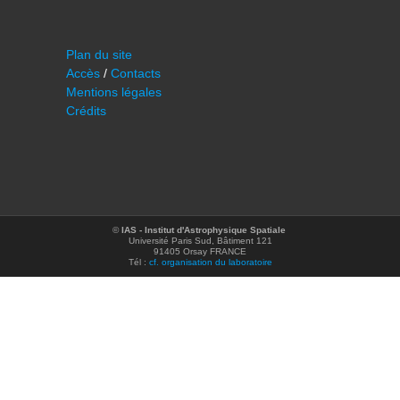
Plan du site
Accès
/
Contacts
Mentions légales
Crédits
©
IAS - Institut d'Astrophysique Spatiale
Université Paris Sud, Bâtiment 121
91405 Orsay FRANCE
Tél :
cf. organisation du laboratoire