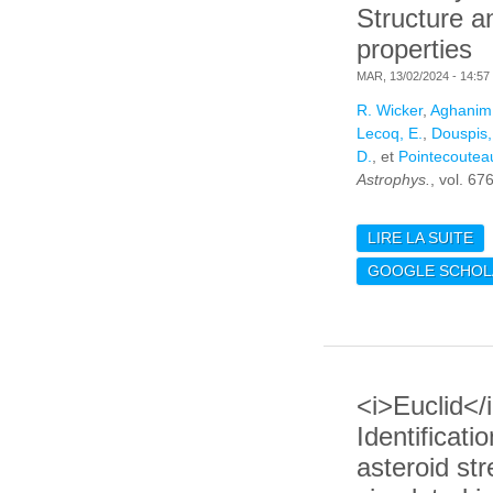
Structure a
properties
MAR, 13/02/2024 - 14:57
R. Wicker
,
Aghanim,
Lecoq, E.
,
Douspis,
D.
, et
Pointecouteau
Astrophys.
, vol. 67
LIRE LA SUITE
DE
OF
GOOGLE SCHOL
MU
SY
AN
PR
<i>Euclid</i
Identificatio
asteroid str