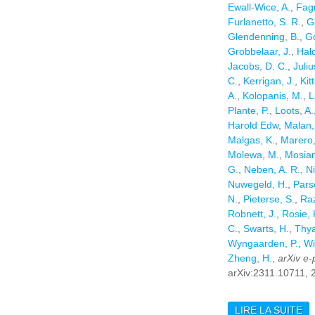
Ewall-Wice, A.
,
Fagn
Furlanetto, S. R.
,
G
Glendenning, B.
,
Go
Grobbelaar, J.
,
Hald
Jacobs, D. C.
,
Juliu
C.
,
Kerrigan, J.
,
Kitt
A.
,
Kolopanis, M.
,
L
Plante, P.
,
Loots, A.
Harold Edw
,
Malan,
Malgas, K.
,
Marero,
Molewa, M.
,
Mosian
G.
,
Neben, A. R.
,
Ni
Nuwegeld, H.
,
Pars
N.
,
Pieterse, S.
,
Raz
Robnett, J.
,
Rosie, 
C.
,
Swarts, H.
,
Thya
Wyngaarden, P.
,
Wi
Zheng, H.
,
arXiv e-
arXiv:2311.10711, 
LIRE LA SUITE
DE