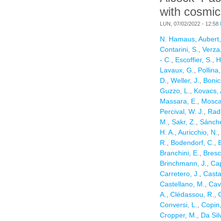
with cosmic
LUN, 07/02/2022 - 12:58
N. Hamaus
,
Aubert
Contarini, S.
,
Verza
- C.
,
Escoffier, S.
,
H
Lavaux, G.
,
Pollina
D.
,
Weller, J.
,
Bonic
Guzzo, L.
,
Kovacs, 
Massara, E.
,
Moscar
Percival, W. J.
,
Radi
M.
,
Sakr, Z.
,
Sánche
H. A.
,
Auricchio, N.
,
R.
,
Bodendorf, C.
,
Branchini, E.
,
Bresc
Brinchmann, J.
,
Cap
Carretero, J.
,
Casta
Castellano, M.
,
Cav
A.
,
Clédassou, R.
,
Conversi, L.
,
Copin,
Cropper, M.
,
Da Sil