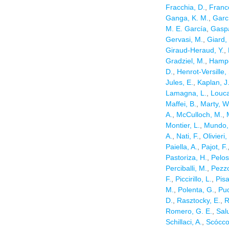
Fracchia, D.
,
Franc
Ganga, K. M.
,
Garcí
M. E. García
,
Gaspa
Gervasi, M.
,
Giard,
Giraud-Heraud, Y.
,
Gradziel, M.
,
Hampe
D.
,
Henrot-Versille, 
Jules, E.
,
Kaplan, J
Lamagna, L.
,
Louca
Maffei, B.
,
Marty, W
A.
,
McCulloch, M.
,
Montier, L.
,
Mundo, 
A.
,
Nati, F.
,
Olivieri,
Paiella, A.
,
Pajot, F.
Pastoriza, H.
,
Pelosi
Perciballi, M.
,
Pezzo
F.
,
Piccirillo, L.
,
Pis
M.
,
Polenta, G.
,
Pud
D.
,
Rasztocky, E.
,
R
Romero, G. E.
,
Sal
Schillaci, A.
,
Scócco