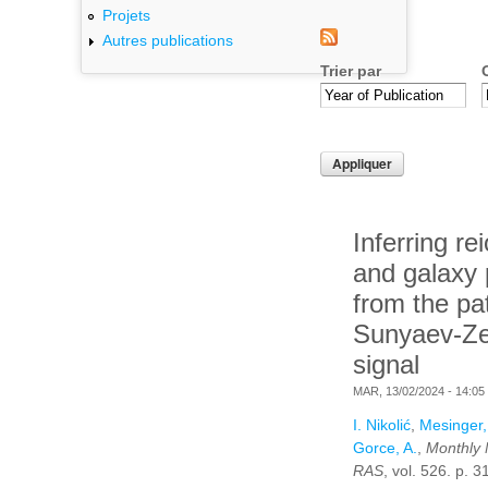
Projets
Autres publications
Trier par
Inferring re
and galaxy 
from the pa
Sunyaev-Ze
signal
MAR, 13/02/2024 - 14:05
I. Nikolić
,
Mesinger,
Gorce, A.
,
Monthly 
RAS
, vol. 526. p. 