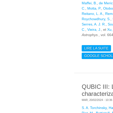
Maffei, B.
,
de Merici
C.
,
Motta, P.
,
Otobo
Reitano, L. A.
,
Rema
Roychowdhury, S.
,
Serres, A. J. R.
,
Sou
C.
,
Vieira, J.
, et
Xu,
Astrophys.
, vol. 66
LIRE LA SUITE
DE
PR
GOOGLE SCHOL
I
DE
QUBIC III: 
characteriz
MAR, 20/02/2024 - 10:36
S. A. Torchinsky
,
Ha
Piat, M.
,
Battistelli, 