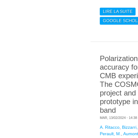
LIRE LA SUITE
DE
RE
GOOGLE SCHOL
GA
FR
KI
ZE
Polarizatio
accuracy fo
CMB experi
The COSM
project and 
prototype i
band
MAR, 13/02/2024 - 14:38
A. Ritacco
,
Bizzarri,
Perault, M.
,
Aumont,