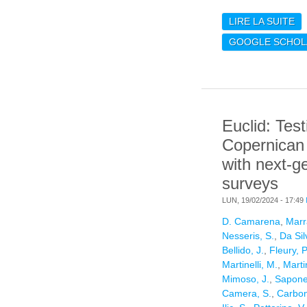
LIRE LA SUITE
D
RE
GOOGLE SCHOL
EA
Euclid: Test
Copernican 
with next-g
surveys
LUN, 19/02/2024 - 17:49
D. Camarena
,
Marr
Nesseris, S.
,
Da Sil
Bellido, J.
,
Fleury, P
Martinelli, M.
,
Martin
Mimoso, J.
,
Sapone
Camera, S.
,
Carbon