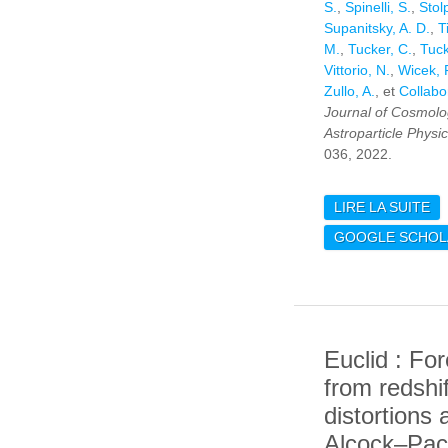
S.
,
Spinelli, S.
,
Stol
Supanitsky, A. D.
,
T
M.
,
Tucker, C.
,
Tuck
Vittorio, N.
,
Wicek, 
Zullo, A.
, et
Collabo
Journal of Cosmol
Astroparticle Physi
036, 2022.
LIRE LA SUITE
DE
L
GOOGLE SCHOL
CH
Euclid : Fo
from redshi
distortions 
Alcock–Pacz