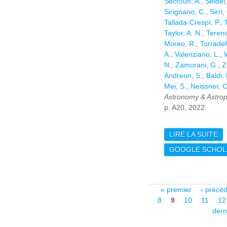
Secroun, A.
,
Seidel
Sirignano, C.
,
Sirri,
Tallada-Crespí, P.
,
Taylor, A. N.
,
Tereno
Moreo, R.
,
Torradefl
A.
,
Valenziano, L.
,
N.
,
Zamorani, G.
,
Z
Andreon, S.
,
Baldi,
Mei, S.
,
Neissner, C
Astronomy & Astrop
p. A20, 2022.
LIRE LA SUITE
DE
F
GOOGLE SCHOL
RE
DI
AL
TE
Pages
« premier
‹ précé
VO
8
9
10
11
12
dern