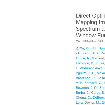
Direct Opti
Mapping I
Spectrum an
Window Fun
MAR, 13/02/2024 - 14:05
Z. Xu
,
Kim, H.
,
Hewi
- F.
,
Kern, N. S.
,
Ra
Gorce, A.
,
Martinot,
Hazelton, B. J.
,
Liu,
F.
,
Abdurashidova, 
Aguirre, J. E.
,
Alexa
Baartman, R.
,
Balfo
A. P.
,
Bernardi, G.
,
Bowman, J. D.
,
Brad
Burba, J.
,
Carey, S.
Cheng, C.
,
DeBoer,
Lera
,
Dexter, M.
,
Ek