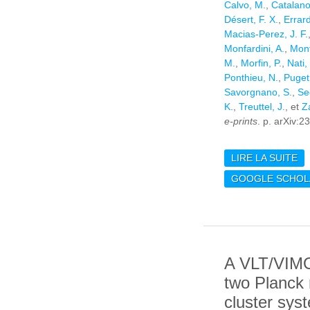
Calvo, M.
,
Catalano
Désert, F. X.
,
Errard
Macias-Perez, J. F.
Monfardini, A.
,
Mont
M.
,
Morfin, P.
,
Nati, 
Ponthieu, N.
,
Puget,
Savorgnano, S.
,
Se
K.
,
Treuttel, J.
, et
Z
e-prints
. p. arXiv:
LIRE LA SUITE
DE
AN
GOOGLE SCHOL
F
EX
C
AN
TH
A VLT/VIMO
two Planck 
cluster sys