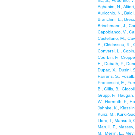
Ilic, S.
,
Pettorino, V.
Aghanim, N.
,
Altieri
Auricchio, N.
,
Baldi
Branchini, E.
,
Bresc
Brinchmann, J.
,
Can
Capobianco, V.
,
Car
Castellano, M.
,
Cav
A.
,
Clédassou, R.
,
Conversi, L.
,
Copin,
Courbin, F.
,
Croppe
H.
,
Dubath, F.
,
Dunc
Dupac, X.
,
Dusini, S
Farrens, S.
,
Fosalba
Franceschi, E.
,
Fum
B.
,
Gillis, B.
,
Giocoli
Grupp, F.
,
Haugan, 
W.
,
Hormuth, F.
,
Ho
Jahnke, K.
,
Kiesslin
Kunz, M.
,
Kurki-Suo
Lloro, I.
,
Mansutti, 
Marulli, F.
,
Massey,
M.
,
Merlin, E.
,
Meyl