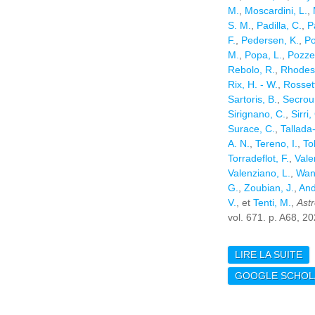
M.
,
Moscardini, L.
,
S. M.
,
Padilla, C.
,
P
F.
,
Pedersen, K.
,
Po
M.
,
Popa, L.
,
Pozzet
Rebolo, R.
,
Rhodes,
Rix, H. - W.
,
Rossett
Sartoris, B.
,
Secrou
Sirignano, C.
,
Sirri,
Surace, C.
,
Tallada
A. N.
,
Tereno, I.
,
To
Torradeflot, F.
,
Valen
Valenziano, L.
,
Wan
G.
,
Zoubian, J.
,
And
V.
, et
Tenti, M.
,
Astr
vol. 671. p. A68, 20
LIRE LA SUITE
DE
TH
GOOGLE SCHOL
PR
GE