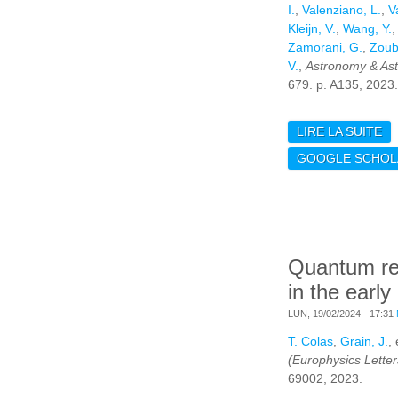
I.
,
Valenziano, L.
,
V
Kleijn, V.
,
Wang, Y.
Zamorani, G.
,
Zoub
V.
,
Astronomy & Ast
679. p. A135, 2023.
LIRE LA SUITE
DE
ID
GOOGLE SCHOL
AS
SI
US
Quantum r
in the early
LUN, 19/02/2024 - 17:31
T. Colas
,
Grain, J.
,
(Europhysics Letter
69002, 2023.