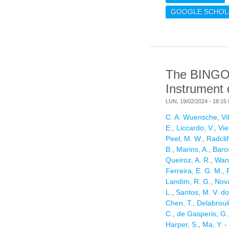
MA
GOOGLE SCHOL
P
AN
F
The BINGO p
Instrument 
LUN, 19/02/2024 - 18:15
C. A. Wuensche
,
Vi
E.
,
Liccardo, V.
,
Vie
Peel, M. W.
,
Radclif
B.
,
Marins, A.
,
Baros
Queiroz, A. R.
,
Wan
Ferreira, E. G. M.
,
Landim, R. G.
,
Nova
L.
,
Santos, M. V. d
Chen, T.
,
Delabrouil
C.
,
de Gasperis, G.
Harper, S.
,
Ma, Y. -