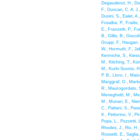
Degaudenzi, H.
,
Do
F.
,
Duncan, C. A. J.
Dusini, S.
,
Ealet, A.
Fosalba, P.
,
Frailis,
E.
,
Franzetti, P.
,
Fu
B.
,
Gillis, B.
,
Giocoli
Grupp, F.
,
Haugan, 
W.
,
Hormuth, F.
,
Ja
Kermiche, S.
,
Kiess
M.
,
Kitching, T.
,
Küm
M.
,
Kurki-Suonio, H
P. B.
,
Lloro, I.
,
Maio
Marggraf, O.
,
Marko
R.
,
Maurogordato, 
Meneghetti, M.
,
Mey
M.
,
Munari, E.
,
Niem
C.
,
Paltani, S.
,
Pasi
K.
,
Pettorino, V.
,
Pir
Popa, L.
,
Pozzetti, 
Rhodes, J.
,
Rix, H.
Rossetti, E.
,
Saglia,