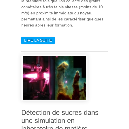
la première fois que l’on collecte des grains
cométaires à très faible vitesse (moins de 10
m/s) en proximité immédiate du noyau,
permettant ainsi de les caractériser quelques
heures après leur formation.
LIRE LA SUITE
DE DES AGRÉGATS
COMÉTAIRES DÉTECTÉS
PAR LA CAMÉRA
COSISCOPE DE
L’INSTRUMENT COSIMA À
PROXIMITÉ DE LA COMÈTE
CHURYUMOV-
GERASIMENKO
Détection de sucres dans
une simulation en
laboratoire de matière