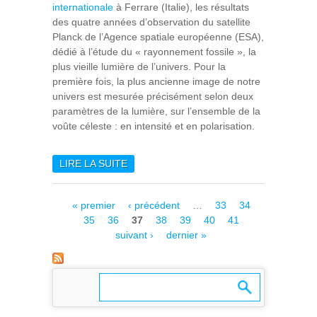
internationale
à Ferrare (Italie), les résultats
des quatre années d’observation du satellite
Planck de l’Agence spatiale européenne (ESA),
dédié à l’étude du « rayonnement fossile », la
plus vieille lumière de l’univers. Pour la
première fois, la plus ancienne image de notre
univers est mesurée précisément selon deux
paramètres de la lumière, sur l’ensemble de la
voûte céleste : en intensité et en polarisation.
LIRE LA SUITE
DE PLANCK : NOUVELLES
RÉVÉLATIONS SUR LA
MATIÈRE NOIRE ET LES
Pages
« premier
‹ précédent
…
33
34
NEUTRINOS FOSSILES
35
36
37
38
39
40
41
suivant ›
dernier »