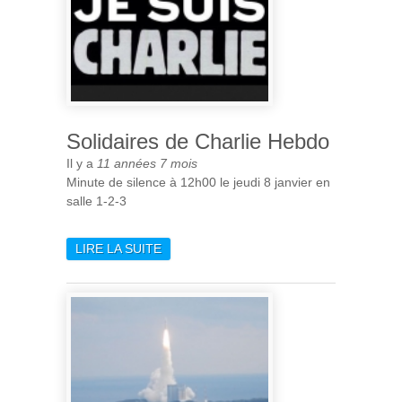
COMÉTAIRE ISSUE DE LA
PHOTO/THERMOCHIMIE DE
GLACES.
Solidaires de Charlie Hebdo
Il y a
11 années 7 mois
Minute de silence à 12h00 le jeudi 8 janvier en
salle 1-2-3
LIRE LA SUITE
DE SOLIDAIRES DE CHARLIE
HEBDO