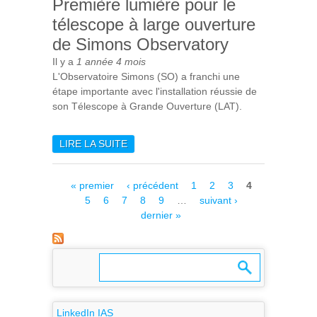
Première lumière pour le
télescope à large ouverture
de Simons Observatory
Il y a
1 année 4 mois
L'Observatoire Simons (SO) a franchi une
étape importante avec l'installation réussie de
son Télescope à Grande Ouverture (LAT).
LIRE LA SUITE
DE PREMIÈRE LUMIÈRE
POUR LE TÉLESCOPE À
LARGE OUVERTURE DE
Pages
« premier
‹ précédent
1
2
3
4
SIMONS OBSERVATORY
5
6
7
8
9
…
suivant ›
dernier »
LinkedIn IAS