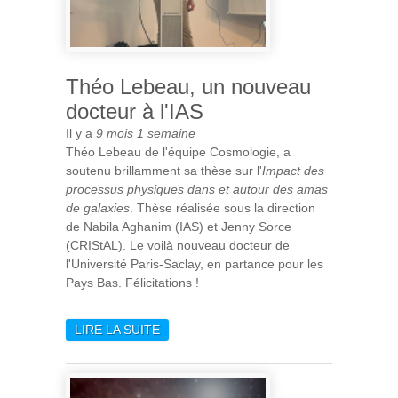
Théo Lebeau, un nouveau
docteur à l'IAS
Il y a
9 mois 1 semaine
Théo Lebeau de l'équipe Cosmologie, a
soutenu brillamment sa thèse sur l'
Impact des
processus physiques dans et autour des amas
de galaxies
. Thèse réalisée sous la direction
de Nabila Aghanim (IAS) et Jenny Sorce
(CRIStAL). Le voilà nouveau docteur de
l'Université Paris-Saclay, en partance pour les
Pays Bas. Félicitations !
LIRE LA SUITE
DE THÉO LEBEAU, UN
NOUVEAU DOCTEUR À L'IAS