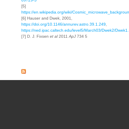
09729-5
[5]
https://en.wikipedia.org/wiki/Cosmic_microwave_backgroun
[6] Hauser and Dwek, 2001,
https://doi.org/10.1146/annurev.astro.39.1.249
,
https://ned.ipac.caltech.edu/level5/March03/Dwek2/Dwek1.
[7] D. J. Fixsen
et al
2011
ApJ
734 5