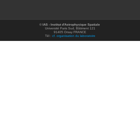
©
IAS - Institut d'Astrophysique Spatiale
Université Paris Sud, Bâtiment 121
91405 Orsay FRANCE
Tél :
cf. organisation du laboratoire