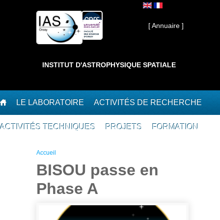
Aller au contenu principal
Interne ]
[ Annuaire ]
INSTITUT D'ASTROPHYSIQUE SPATIALE
LE LABORATOIRE
ACTIVITÉS DE RECHERCHE
ACTIVITÉS TECHNIQUES
PROJETS
FORMATION
Vous êtes ici
Accueil
BISOU passe en
Phase A