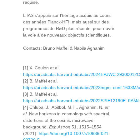
requise.
L'IAS s'appuie sur l'héritage acquis au cours
des années Planck-HFI, mais aussi sur des
programmes de R&D plus récents, pour ouvrir
la voie à de nouveaux objectifs scientifiques.
Contacts: Bruno Maffei & Nabila Aghanim
[1] X. Coulon et al.
https://ui.adsabs.harvard.edu/abs/2024EPJWC.29300012C/
[2] B. Maffei et al.
https://ui.adsabs.harvard.edu/abs/2023mgm..conf.1633M/a
[3] B. Maffei et al.
https://ui.adsabs.harvard.edu/abs/2022SPIE12190E..0AM/a
[4] Chluba, J., Abitbol, M.H., Aghanim, N.
et
al.
New horizons in cosmology with spectral
distortions of the cosmic microwave
background.
Exp Astron
51, 1515–1554
(2021).
https://doi.org/10.1007/s10686-021-